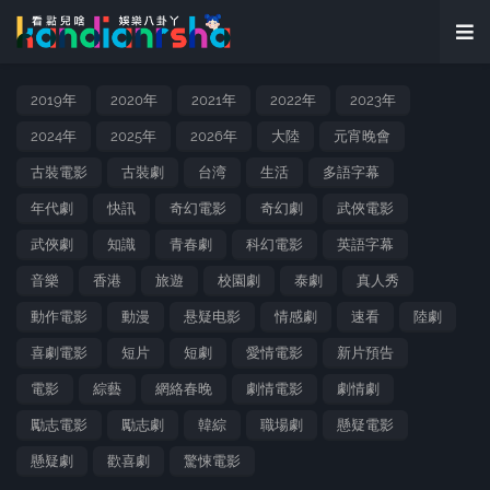
2019年
2020年
2021年
2022年
2023年
2024年
2025年
2026年
大陸
元宵晚會
古裝電影
古裝劇
台湾
生活
多語字幕
年代劇
快訊
奇幻電影
奇幻劇
武俠電影
武俠劇
知識
青春劇
科幻電影
英語字幕
音樂
香港
旅遊
校園劇
泰劇
真人秀
動作電影
動漫
悬疑电影
情感劇
速看
陸劇
喜劇電影
短片
短劇
愛情電影
新片預告
電影
綜藝
網絡春晚
劇情電影
劇情劇
勵志電影
勵志劇
韓綜
職場劇
懸疑電影
懸疑劇
歡喜劇
驚悚電影