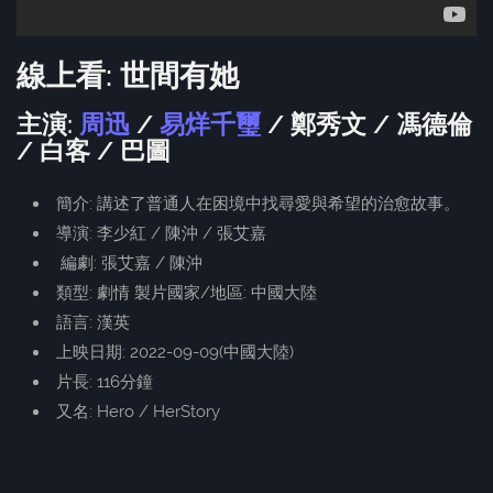
線上看: 世間有她
主演:
周迅
/
易烊千璽
/ 鄭秀文 / 馮德倫
/ 白客 / 巴圖
簡介: 講述了普通人在困境中找尋愛與希望的治愈故事。
導演: 李少紅 / 陳沖 / 張艾嘉
編劇: 張艾嘉 / 陳沖
類型: 劇情 製片國家/地區: 中國大陸
語言: 漢英
上映日期: 2022-09-09(中國大陸)
片長: 116分鐘
又名: Hero / HerStory