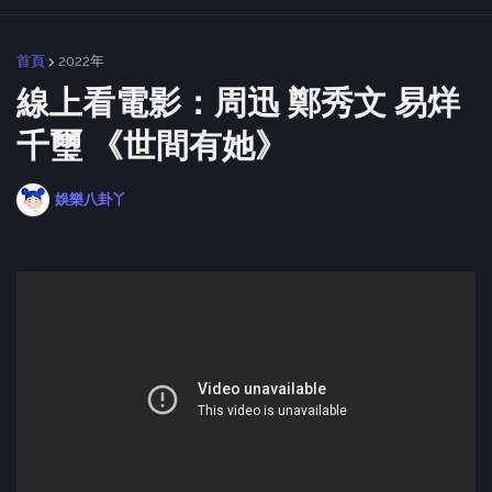
首頁
2022年
線上看電影：周迅 鄭秀文 易烊
千璽 《世間有她》
娛樂八卦丫