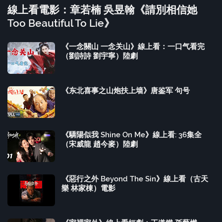
線上看電影：章若楠 吳昱翰《請別相信她
Too Beautiful To Lie》
《一念關山 一念关山》線上看：一口气看完
（劉詩詩 劉宇寧）陸劇
《东北喜事之山炮扶上墙》唐鉴军 句号
《驕陽似我 Shine On Me》線上看: 36集全
（宋威龍 趙今麥）陸劇
《惡行之外 Beyond The Sin》線上看（古天
樂 林家棟）電影