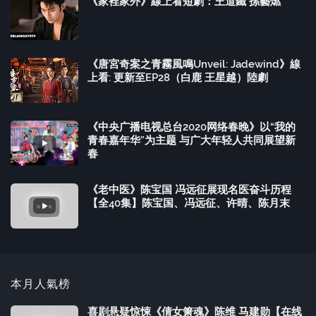
《家裡家外》線上看短劇：王道鐵 孫藝燃
《唐宮奇案之青霧風鳴Unveil: Jadewind》線
上看: 更新至EP28（白鹿 王星越）陸劇
《中央广播电视总台2020网络春晚》以“我的
青春嘉年华”为主题 与广大年轻人共同展望新
春
《老中医》陈宝国 冯远征展现名医奋斗历程
【全40集】陈宝国、冯远征、许晴、陈月末
本月人氣榜
喜剧悬疑惊悚《倩女箫魂》陈维 马建勋【在线