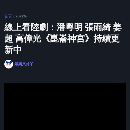
首頁
2022年
線上看陸劇：潘粵明 張雨綺 姜
超 高偉光《崑崙神宮》持續更
新中
娛樂八卦丫