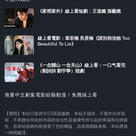
《家裡家外》線上看短劇：王道鐵 孫藝燃
線上看電影：章若楠 吳昱翰《請別相信她 Too
Beautiful To Lie》
《一念關山 一念关山》線上看：一口气看完
（劉詩詩 劉宇寧）陸劇
海量中文劇集電影綜藝動漫！免費線上看
【聲明】本站只提供WEB頁面服務，本站不儲存、不製作任何視
頻，不承擔任何由於內容的合法性及健康性所引起的爭議和法律責
任。若本站收錄內容侵害了您的權益，請填寫聯絡表格，本站將第
一時間處理。