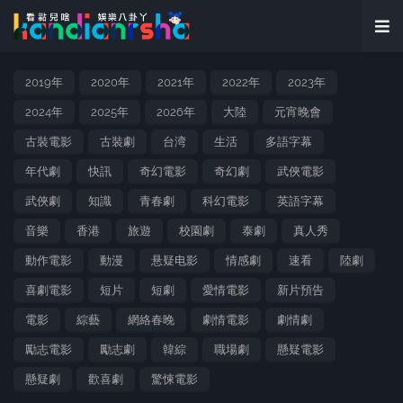
2019年
2020年
2021年
2022年
2023年
2024年
2025年
2026年
大陸
元宵晚會
古裝電影
古裝劇
台湾
生活
多語字幕
年代劇
快訊
奇幻電影
奇幻劇
武俠電影
武俠劇
知識
青春劇
科幻電影
英語字幕
音樂
香港
旅遊
校園劇
泰劇
真人秀
動作電影
動漫
悬疑电影
情感劇
速看
陸劇
喜劇電影
短片
短劇
愛情電影
新片預告
電影
綜藝
網絡春晚
劇情電影
劇情劇
勵志電影
勵志劇
韓綜
職場劇
懸疑電影
懸疑劇
歡喜劇
驚悚電影