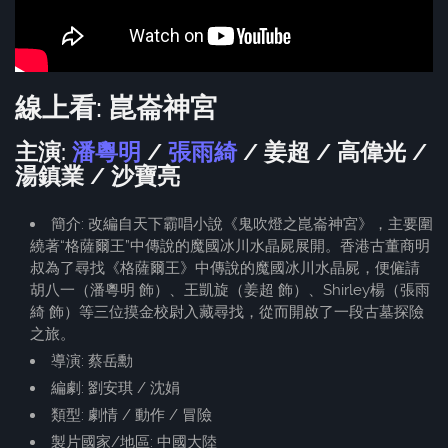
線上看: 崑崙神宮
主演:
潘粵明
/
張雨綺
/ 姜超 / 高偉光 /
湯鎮業 / 沙寶亮
簡介: 改編自天下霸唱小說《鬼吹燈之崑崙神宮》，主要圍
繞著“格薩爾王”中傳說的魔國冰川水晶屍展開。香港古董商明
叔為了尋找《格薩爾王》中傳說的魔國冰川水晶屍，便僱請
胡八一（潘粵明 飾）、王凱旋（姜超 飾）、Shirley楊（張雨
綺 飾）等三位摸金校尉入藏尋找，從而開啟了一段古墓探險
之旅。
導演: 蔡岳勳
編劇: 劉安琪 / 沈娟
類型: 劇情 / 動作 / 冒險
製片國家/地區: 中國大陸