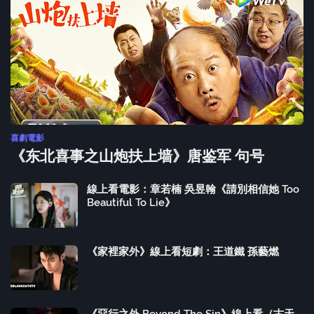
喜劇電影
《东北喜事之山炮扶上墙》唐鉴军 句号
線上看電影：章若楠 吳昱翰《請別相信她 Too
Beautiful To Lie》
《家裡家外》線上看短劇：王道鐵 孫藝燃