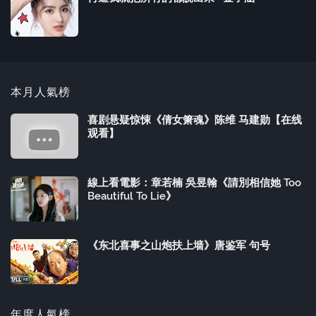
本月人氣榜
喜剧悬疑惊悚《倩女箫魂》陈维 马建勋【在线
观看】
線上看電影：章若楠 吳昱翰《請別相信她 Too
Beautiful To Lie》
《东北喜事之山炮扶上墙》唐鉴军 句号
年度人氣榜