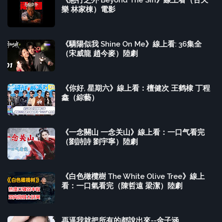
《惡行之外 Beyond The Sin》線上看（古天
樂 林家棟）電影
《驕陽似我 Shine On Me》線上看: 36集全
（宋威龍 趙今麥）陸劇
《你好, 星期六》線上看：檀健次 王鹤棣 丁程
鑫（綜藝）
《一念關山 一念关山》線上看：一口气看完
（劉詩詩 劉宇寧）陸劇
《白色橄欖樹 The White Olive Tree》線上
看：一口氣看完（陳哲遠 梁潔）陸劇
再逼我就把所有的都說出來--金子涵