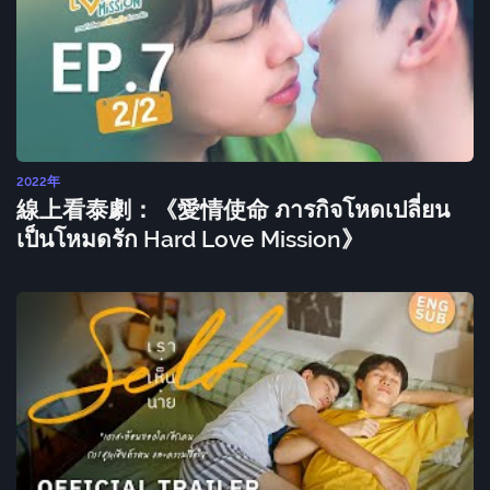
2022年
線上看泰劇：《愛情使命 ภารกิจโหดเปลี่ยน
เป็นโหมดรัก Hard Love Mission》