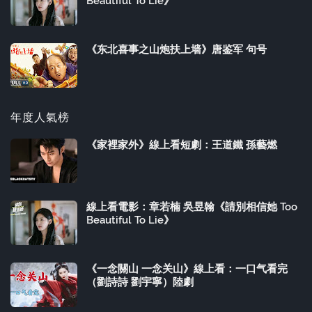
Beautiful To Lie》
《东北喜事之山炮扶上墙》唐鉴军 句号
年度人氣榜
《家裡家外》線上看短劇：王道鐵 孫藝燃
線上看電影：章若楠 吳昱翰《請別相信她 Too
Beautiful To Lie》
《一念關山 一念关山》線上看：一口气看完
（劉詩詩 劉宇寧）陸劇