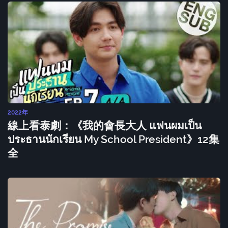
2022年
線上看泰劇：《我的會長大人 แฟนผมเป็น
ประธานนักเรียน My School President》12集
全