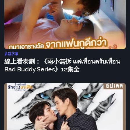
多語字幕
線上看泰劇：《兩小無拆 แค่เพื่อนครับเพื่อน
Bad Buddy Series》12集全