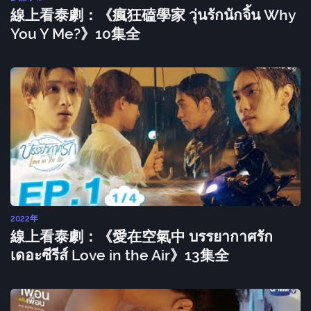
線上看泰劇：《瘋狂磕學家 วุ่นรักนักจิ้น Why
You Y Me?》10集全
2022年
線上看泰劇：《愛在空氣中 บรรยากาศรัก
เดอะซีรีส์ Love in the Air》13集全