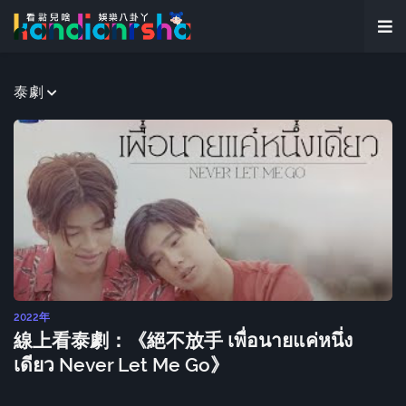
泰劇
2022年
線上看泰劇：《絕不放手 เพื่อนายแค่หนึ่ง
เดียว Never Let Me Go》