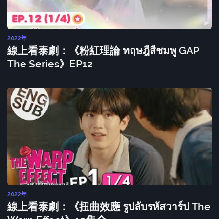
2022年
線上看泰劇：《粉紅理論 ทฤษฎีสีชมพู GAP
The Series》EP12
2022年
線上看泰劇：《扭曲效應 รูปลับรหัสวาร์ป The