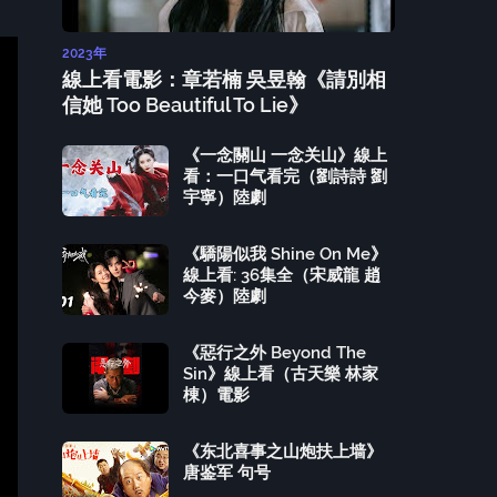
2023年
線上看電影：章若楠 吳昱翰《請別相
信她 Too Beautiful To Lie》
《一念關山 一念关山》線上
看：一口气看完（劉詩詩 劉
宇寧）陸劇
《驕陽似我 Shine On Me》
線上看: 36集全（宋威龍 趙
今麥）陸劇
《惡行之外 Beyond The
Sin》線上看（古天樂 林家
棟）電影
《东北喜事之山炮扶上墙》
唐鉴军 句号