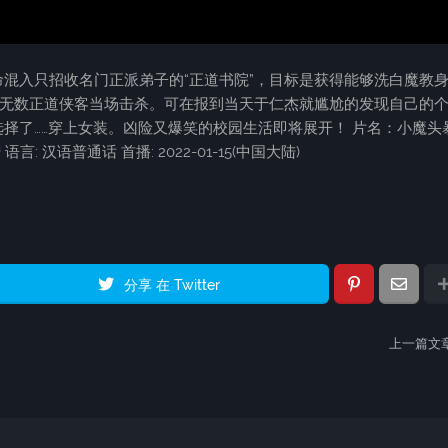
混入只招收名门正派弟子的“正道书院”，目标是获得能够洗白魔教
被无数正道侠客当场击杀。可在报到当天于仁杰就尴尬的发现自己的
择了……穿上女装。凶险又爆笑的校园生活即将展开！ 片名：小魔头
言: 汉语普通话 首播: 2022-01-15(中国大陆)
分享 在 Twitter
上一篇文