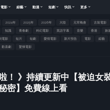
電影
綜藝
動漫
短劇
快訊
更多
2024年
2025年
2026年
大陸
元宵晚會
古裝電影
知識
青春劇
科幻電影
英語字幕
音樂
香港
旅
劇電影
短片
短劇
愛情電影
新片預告
電影
綜藝
歡喜劇
驚悚電影
啦！ 》持續更新中【被迫女
秘密】免費線上看