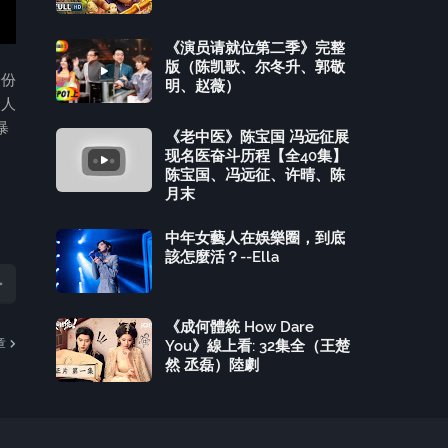
《演员请就位第二季》完整
版（陈凯歌、尔冬升、郭敬
身份
明、赵薇）
个人
暴
《老中医》陈宝国 冯远征展
现名医奋斗历程【全40集】
陈宝国、冯远征、许晴、陈
月末
中年女藝人在娛樂圈，到底
該怎麼活？--Ella
《成何體統 How Dare
章
You》線上看: 32集全（王楚
然 丞磊）陸劇