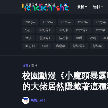
最新
陸劇
2019年
2020年
2021年
2022年
2023年
快訊
奇幻電影
奇幻劇
武俠電影
武俠劇
動漫
悬疑电影
情感劇
速看
陸劇
喜
勵志劇
韓綜
職場劇
懸疑電影
懸疑劇
首頁
動漫
校園動漫《小魔頭暴露
的大佬居然隱藏著這種
娛樂八卦丫