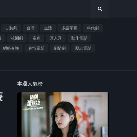
古裝劇
台湾
生活
多語字幕
年代劇
遊
校園劇
泰劇
真人秀
動作電影
網絡春晚
劇情電影
劇情劇
勵志電影
本週人氣榜
裝