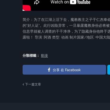
简介：为了在江湖上活下去，魔教教主之子于仁杰奉命
的”好人证“。此行凶险异常，一旦暴露魔教身份必将
信息早就被人调查的干干净净，为了隐藏身份他终于选
露啦！ 导演: 阿酒 类型: 动画 制片国家/地区: 中国大陆 语
分類標籤：
動漫
分享 在 Facebook
下一篇文章