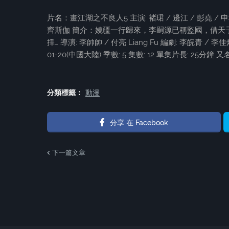
片名：畫江湖之不良人5 主演: 褚珺 / 邊江 / 彭堯 / 申秋香
齊斯伽 簡介：嬈疆一行歸來，李嗣源已稱監國，借天
擇… 導演: 李帥帥 / 付亮 Liang Fu 編劇: 李皖青 / 
01-20(中國大陸) 季數: 5 集數: 12 單集片長: 25分鐘 又名
分類標籤：
動漫
分享 在 Facebook
下一篇文章