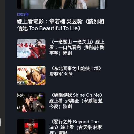
2023年
線上看電影：章若楠 吳昱翰《請別相
信她 Too Beautiful To Lie》
《一念關山 一念关山》線上
看：一口气看完（劉詩詩 劉
宇寧）陸劇
《东北喜事之山炮扶上墙》
唐鉴军 句号
《驕陽似我 Shine On Me》
線上看: 36集全（宋威龍 趙
今麥）陸劇
《惡行之外 Beyond The
Sin》線上看（古天樂 林家
棟）電影