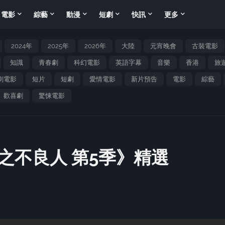
電影
綜藝
動漫
短劇
快訊
更多
2024年
2025年
2026年
大陸
元宵晚會
古裝電影
知識
青春劇
科幻電影
英語字幕
音樂
香港
旅
劇電影
短片
短劇
愛情電影
新片預告
電影
綜藝
歡喜劇
驚悚電影
之不良人 第5季》精選