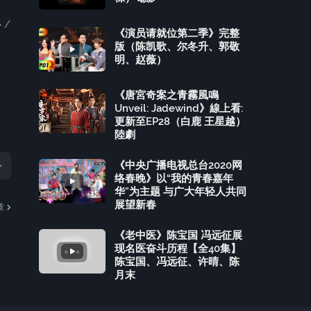
 /
《演员请就位第二季》完整
版（陈凯歌、尔冬升、郭敬
明、赵薇）
《唐宮奇案之青霧風鳴
Unveil: Jadewind》線上看:
更新至EP28（白鹿 王星越）
陸劇
《中央广播电视总台2020网
络春晚》以“我的青春嘉年
华”为主题 与广大年轻人共同
展望新春
章
《老中医》陈宝国 冯远征展
现名医奋斗历程【全40集】
陈宝国、冯远征、许晴、陈
月末