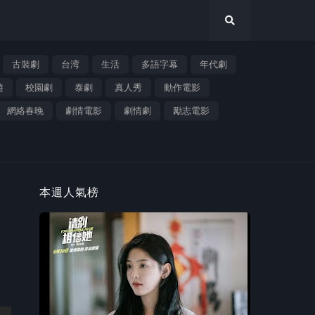
古裝劇
台湾
生活
多語字幕
年代劇
遊
校園劇
泰劇
真人秀
動作電影
網絡春晚
劇情電影
劇情劇
勵志電影
本週人氣榜