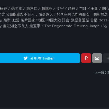
 / 蘇尚卿 / 趙述仁 / 趙銘洲 / 孟宇 / 趙毅 / 苗壯 / 王凱 / 關心
子之名四處絞殺不良人，而身為天子的李星雲也即將面臨一個新的選
李佳炫 類型: 動漫 製片國家/地區: 中國大陸 語言: 漢語普通話 首播: 2022-
: 畫江湖之不良人 第五季 / The Degenerate-Drawing Jianghu S5
分享 在 Twitter
上一篇文