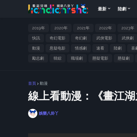
最新
陸劇
2019年
2020年
2021年
2022年
2023年
快訊
奇幻電影
奇幻劇
武俠電影
武俠劇
動漫
悬疑电影
情感劇
速看
陸劇
喜
勵志劇
韓綜
職場劇
懸疑電影
懸疑劇
首頁
動漫
線上看動漫：《畫江湖
娛樂八卦丫