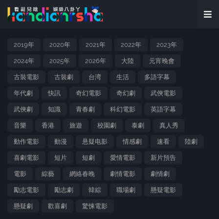
2019年
2020年
2021年
2022年
2023年
2024年
2025年
2026年
大陸
元宵晚會
古裝電影
古裝劇
台湾
生活
多語字幕
年代劇
快訊
奇幻電影
奇幻劇
武俠電影
武俠劇
知識
青春劇
科幻電影
英語字幕
音樂
香港
旅遊
校園劇
泰劇
真人秀
動作電影
動漫
悬疑电影
情感劇
速看
陸劇
喜劇電影
短片
短劇
愛情電影
新片預告
電影
綜藝
網絡春晚
劇情電影
劇情劇
勵志電影
勵志劇
韓綜
職場劇
懸疑電影
懸疑劇
歡喜劇
驚悚電影