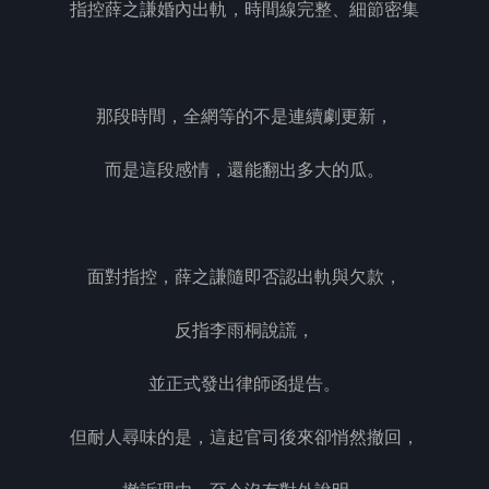
指控薛之謙婚內出軌，時間線完整、細節密集
那段時間，全網等的不是連續劇更新，
而是這段感情，還能翻出多大的瓜。
面對指控，薛之謙隨即否認出軌與欠款，
反指李雨桐說謊，
並正式發出律師函提告。
但耐人尋味的是，這起官司後來卻悄然撤回，