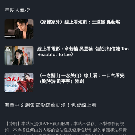
年度人氣榜
《家裡家外》線上看短劇：王道鐵 孫藝燃
線上看電影：章若楠 吳昱翰《請別相信她 Too
Beautiful To Lie》
《一念關山 一念关山》線上看：一口气看完
（劉詩詩 劉宇寧）陸劇
海量中文劇集電影綜藝動漫！免費線上看
【聲明】本站只提供WEB頁面服務，本站不儲存、不製作任何視
頻，不承擔任何由於內容的合法性及健康性所引起的爭議和法律責