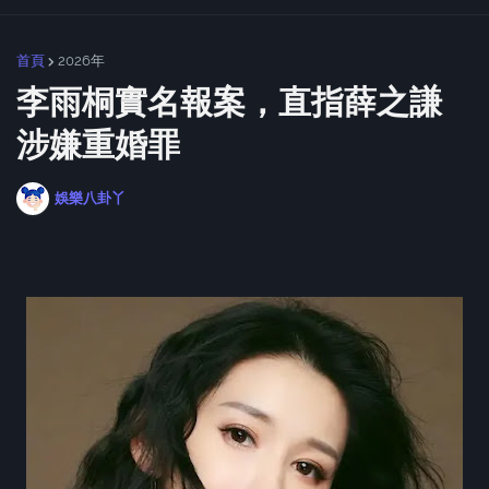
首頁
2026年
李雨桐實名報案，直指薛之謙
涉嫌重婚罪
娛樂八卦丫