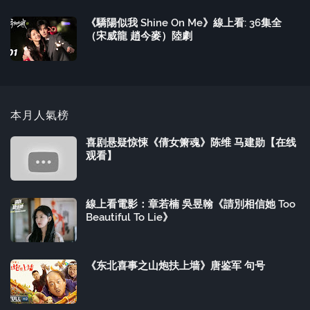
《驕陽似我 Shine On Me》線上看: 36集全
（宋威龍 趙今麥）陸劇
本月人氣榜
喜剧悬疑惊悚《倩女箫魂》陈维 马建勋【在线
观看】
線上看電影：章若楠 吳昱翰《請別相信她 Too
Beautiful To Lie》
《东北喜事之山炮扶上墙》唐鉴军 句号