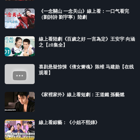
《一念關山 一念关山》線上看：一口气看完
（劉詩詩 劉宇寧）陸劇
線上看陸劇《百歲之好 一言為定》王安宇 向涵
之【28集全】
喜剧悬疑惊悚《倩女箫魂》陈维 马建勋【在线
观看】
《家裡家外》線上看短劇：王道鐵 孫藝燃
線上看綜藝：《小姐不熙娣》