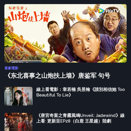
喜劇電影
《东北喜事之山炮扶上墙》唐鉴军 句号
線上看電影：章若楠 吳昱翰《請別相信她 Too
Beautiful To Lie》
《唐宮奇案之青霧風鳴Unveil: Jadewind》線
上看: 更新至EP28（白鹿 王星越）陸劇