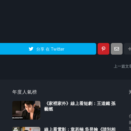
分享 在 Twitter
上一篇文
年度人氣榜
《家裡家外》線上看短劇：王道鐵 孫
藝燃
線上看電影：章若楠 吳昱翰《請別相