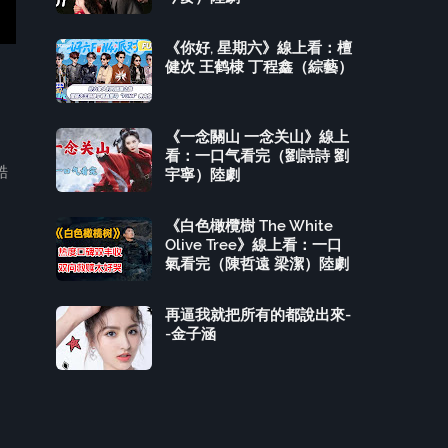
《你好, 星期六》線上看：檀
健次 王鹤棣 丁程鑫（綜藝）
《一念關山 一念关山》線上
看：一口气看完（劉詩詩 劉
酷
宇寧）陸劇
《白色橄欖樹 The White
Olive Tree》線上看：一口
氣看完（陳哲遠 梁潔）陸劇
再逼我就把所有的都說出來-
-金子涵