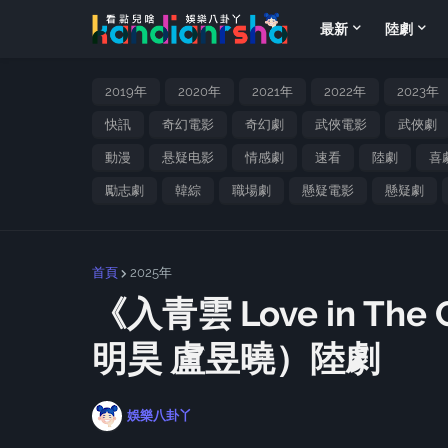
最新
陸劇
2019年
2020年
2021年
2022年
2023年
快訊
奇幻電影
奇幻劇
武俠電影
武俠劇
動漫
悬疑电影
情感劇
速看
陸劇
喜
勵志劇
韓綜
職場劇
懸疑電影
懸疑劇
首頁
2025年
《入青雲 Love in T
明昊 盧昱曉）陸劇
娛樂八卦丫