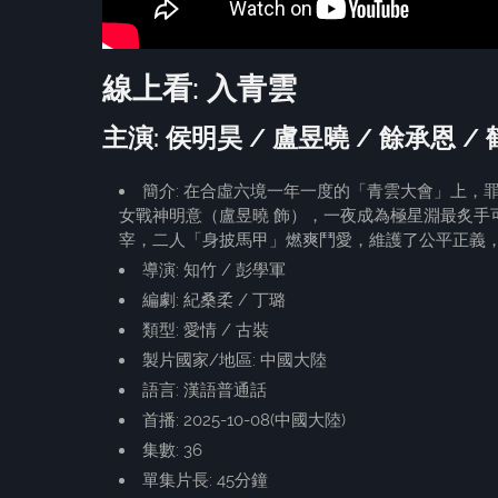
線上看: 入青雲
主演: 侯明昊 / 盧昱曉 / 餘承恩 /
簡介: 在合虛六境一年一度的「青雲大會」上，
女戰神明意（盧昱曉 飾），一夜成為極星淵最炙手
宰，二人「身披馬甲」燃爽鬥愛，維護了公平正義
導演: 知竹 / 彭學軍
編劇: 紀桑柔 / 丁璐
類型: 愛情 / 古裝
製片國家/地區: 中國大陸
語言: 漢語普通話
首播: 2025-10-08(中國大陸)
集數: 36
單集片長: 45分鐘