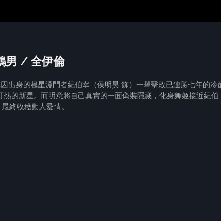
 鶴男 / 全伊倫
罪囚出身的極星淵鬥者紀伯宰（侯明昊 飾）一舉擊敗已連勝七年的冷
可熱的新星。而明意將自己真實的一面偽裝隱藏，化身舞姬接近紀伯
，最終收穫動人愛情。