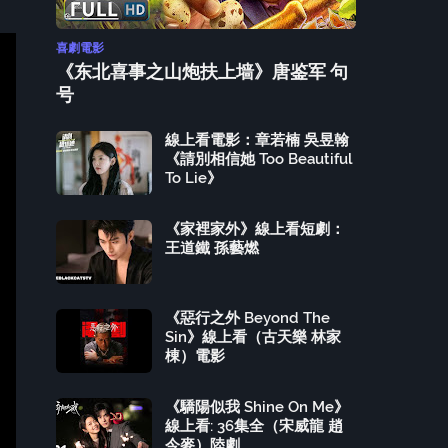
喜劇電影
《东北喜事之山炮扶上墙》唐鉴军 句
号
線上看電影：章若楠 吳昱翰
《請別相信她 Too Beautiful
To Lie》
《家裡家外》線上看短劇：
王道鐵 孫藝燃
《惡行之外 Beyond The
Sin》線上看（古天樂 林家
棟）電影
《驕陽似我 Shine On Me》
線上看: 36集全（宋威龍 趙
今麥）陸劇