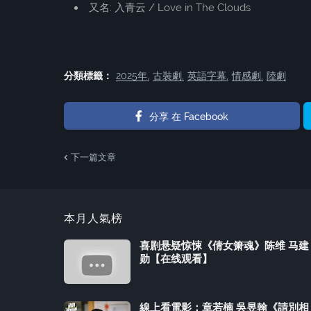
又名: 入青云 / Love in The Clouds
分類標籤：
2025年
古裝劇
英語字幕
情感劇
陸劇
分享 在 Facebook
下一篇文章
本月人氣榜
喜剧悬疑惊悚《倩女箫魂》陈维 马建
勋【在线观看】
線上看電影：章若楠 吳昱翰《請別相