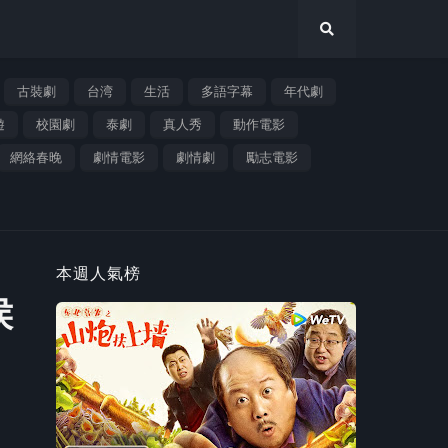
古裝劇
台湾
生活
多語字幕
年代劇
遊
校園劇
泰劇
真人秀
動作電影
網絡春晚
劇情電影
劇情劇
勵志電影
本週人氣榜
侯