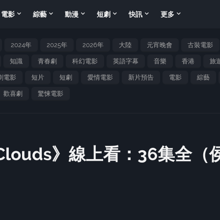
電影
綜藝
動漫
短劇
快訊
更多
2024年
2025年
2026年
大陸
元宵晚會
古裝電影
知識
青春劇
科幻電影
英語字幕
音樂
香港
旅
劇電影
短片
短劇
愛情電影
新片預告
電影
綜藝
歡喜劇
驚悚電影
he Clouds》線上看：36集全（