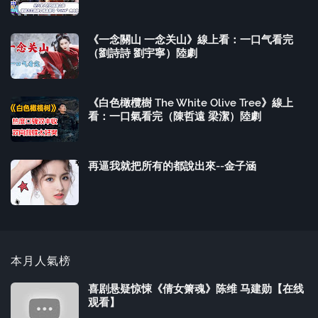
《一念關山 一念关山》線上看：一口气看完
（劉詩詩 劉宇寧）陸劇
《白色橄欖樹 The White Olive Tree》線上
看：一口氣看完（陳哲遠 梁潔）陸劇
再逼我就把所有的都說出來--金子涵
本月人氣榜
喜剧悬疑惊悚《倩女箫魂》陈维 马建勋【在线
观看】