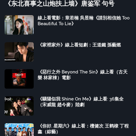
《东北喜事之山炮扶上墙》唐鉴军 句号
線上看電影：章若楠 吳昱翰《請別相信她 Too
Beautiful To Lie》
《家裡家外》線上看短劇：王道鐵 孫藝燃
《惡行之外 Beyond The Sin》線上看（古天
樂 林家棟）電影
《驕陽似我 Shine On Me》線上看: 36集全
（宋威龍 趙今麥）陸劇
《你好, 星期六》線上看：檀健次 王鹤棣 丁程
鑫（綜藝）