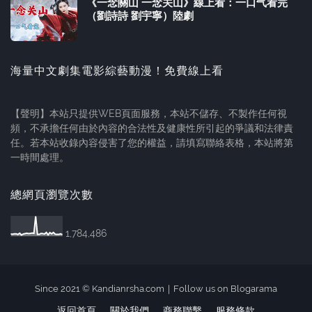
《一念關山 一念关山》線上看：一口气看完
（劉詩詩 劉宇寧）陸劇
海量中文劇集電影綜藝動漫！免費線上看
【聲明】本站只提供WEB頁面服務，本站不儲存、不製作任何視
頻，不承擔任何由於內容的合法性及健康性所引起的爭議和法律責
任。若本站收錄內容侵害了您的權益，請填寫聯絡表格，本站將第
一時間處理。
總網頁瀏覽次數
1,784,486
Since 2021 ©
Kandianrsha.com
｜
Follow us on Blogarama
返回首頁
關於我們
商務聯繫
服務條款