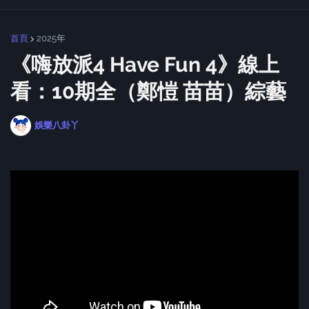
首頁
2025年
《嗨放派4 Have Fun 4》線上
看：10期全（鄭愷 苗苗）綜藝
娛樂八卦丫