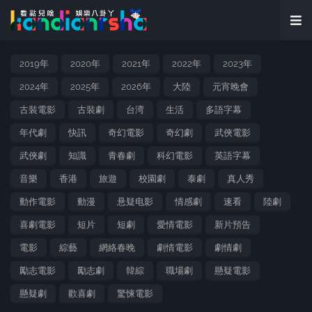
2019年
2020年
2021年
2022年
2023年
2024年
2025年
2026年
大陸
元宵晚會
古裝電影
古裝劇
台湾
生活
多語字幕
年代劇
快訊
奇幻電影
奇幻劇
武俠電影
武俠劇
知識
青春劇
科幻電影
英語字幕
音樂
香港
旅遊
校園劇
泰劇
真人秀
動作電影
動漫
悬疑电影
情感劇
速看
陸劇
喜劇電影
短片
短劇
愛情電影
新片預告
電影
綜藝
網絡春晚
劇情電影
劇情劇
勵志電影
勵志劇
韓綜
職場劇
懸疑電影
懸疑劇
歡喜劇
驚悚電影