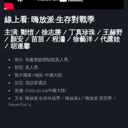
線上看: 嗨放派·生存對戰季
主演: 鄭愷 / 徐志勝 / 丁真珍珠 / 王赫野
/ 顏安 / 苗苗 / 程瀟 / 徐藝洋 / 代露娃
/ 胡連馨
簡介: 奇趣實驗體驗類真人秀。
類型: 真人秀
製片國家/地區: 中國大陸
語言: 漢語普通話
首播: 2025-10-24(中國大陸)
又名: 嗨放派·生存对战季 / 嗨放派4 / 嗨放派 第四季 /
Have Fun 4