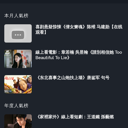
本月人氣榜
喜剧悬疑惊悚《倩女箫魂》陈维 马建勋【在线
观看】
線上看電影：章若楠 吳昱翰《請別相信她 Too
Beautiful To Lie》
《东北喜事之山炮扶上墙》唐鉴军 句号
年度人氣榜
《家裡家外》線上看短劇：王道鐵 孫藝燃