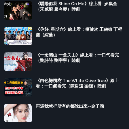
《驕陽似我 Shine On Me》線上看: 36集全
（宋威龍 趙今麥）陸劇
《你好, 星期六》線上看：檀健次 王鹤棣 丁程
鑫（綜藝）
《一念關山 一念关山》線上看：一口气看完
（劉詩詩 劉宇寧）陸劇
《白色橄欖樹 The White Olive Tree》線上
看：一口氣看完（陳哲遠 梁潔）陸劇
再逼我就把所有的都說出來--金子涵