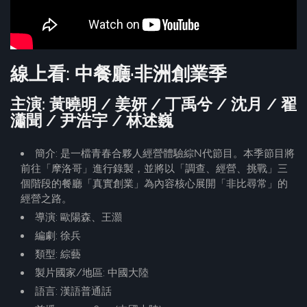
線上看: 中餐廳·非洲創業季
主演: 黃曉明 / 姜妍 / 丁禹兮 / 沈月 / 翟
瀟聞 / 尹浩宇 / 林述巍
簡介: 是一檔青春合夥人經營體驗綜N代節目。本季節目將
前往「摩洛哥」進行錄製，並將以「調查、經營、挑戰」三
個階段的餐廳「真實創業」為內容核心展開「非比尋常」的
經營之路。
導演: 歐陽森、王灝
編劇: 徐兵
類型: 綜藝
製片國家/地區: 中國大陸
語言: 漢語普通話