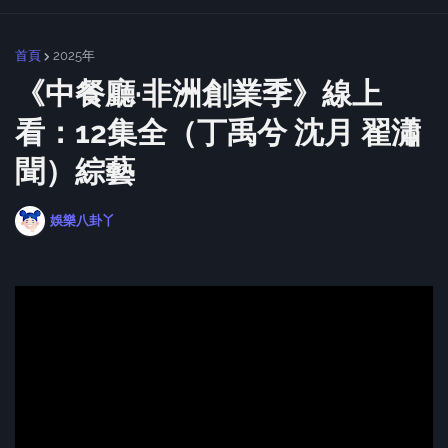
首頁
2025年
《中餐廳·非洲創業季》線上
看：12集全（丁禹兮 沈月 翟瀟
聞）綜藝
娛樂八卦丫