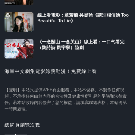
線上看電影：章若楠 吳昱翰《請別相信她 Too
Beautiful To Lie》
《一念關山 一念关山》線上看：一口气看完
（劉詩詩 劉宇寧）陸劇
海量中文劇集電影綜藝動漫！免費線上看
【聲明】本站只提供WEB頁面服務，本站不儲存、不製作任何視
頻，不承擔任何由於內容的合法性及健康性所引起的爭議和法律責
任。若本站收錄內容侵害了您的權益，請填寫聯絡表格，本站將第
一時間處理。
總網頁瀏覽次數