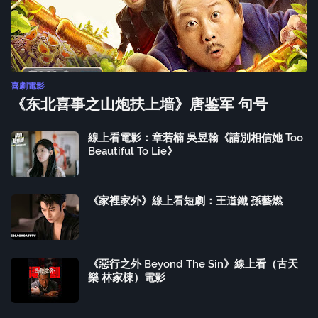
喜劇電影
《东北喜事之山炮扶上墙》唐鉴军 句号
線上看電影：章若楠 吳昱翰《請別相信她 Too
Beautiful To Lie》
《家裡家外》線上看短劇：王道鐵 孫藝燃
《惡行之外 Beyond The Sin》線上看（古天
樂 林家棟）電影