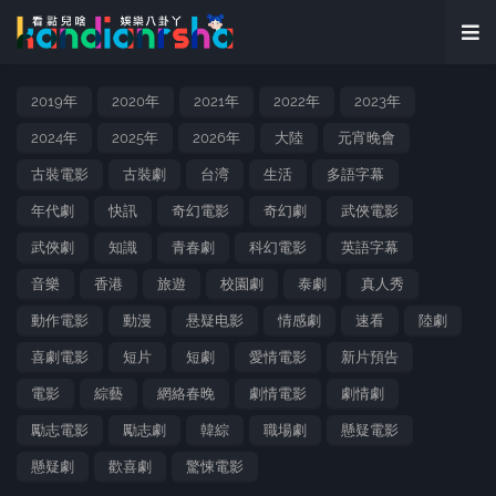
2019年
2020年
2021年
2022年
2023年
2024年
2025年
2026年
大陸
元宵晚會
古裝電影
古裝劇
台湾
生活
多語字幕
年代劇
快訊
奇幻電影
奇幻劇
武俠電影
武俠劇
知識
青春劇
科幻電影
英語字幕
音樂
香港
旅遊
校園劇
泰劇
真人秀
動作電影
動漫
悬疑电影
情感劇
速看
陸劇
喜劇電影
短片
短劇
愛情電影
新片預告
電影
綜藝
網絡春晚
劇情電影
劇情劇
勵志電影
勵志劇
韓綜
職場劇
懸疑電影
懸疑劇
歡喜劇
驚悚電影