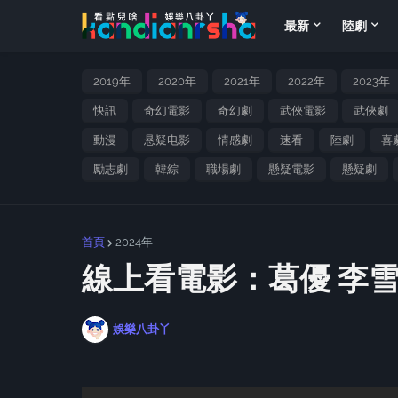
最新
陸劇
2019年
2020年
2021年
2022年
2023年
快訊
奇幻電影
奇幻劇
武俠電影
武俠劇
動漫
悬疑电影
情感劇
速看
陸劇
喜
勵志劇
韓綜
職場劇
懸疑電影
懸疑劇
首頁
2024年
線上看電影：葛優 李雪
娛樂八卦丫