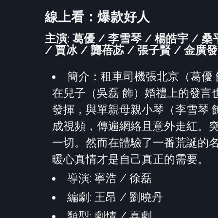
線上看：爆款好人
主演: 葛優 / 李雪琴 / 楊皓宇 / 桑
/ 賈冰 / 龔蓓苾 / 張子賢 / 金廣發 
簡介：租車司機張北京（葛優
在兒子（吳磊 飾）婚禮上的發言
發揮，與單親母親小琴（李雪琴 
成視頻，傳遍網絡且意外走紅。
一切。然而在體驗了一番荒誕的
暖心真情才是自己真正的需要。
導演: 寧浩 / 徐磊
編劇: 王昂 / 劉曉丹
類型: 劇情 / 喜劇