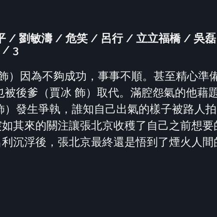
平 / 劉敏濤 / 危笑 / 呂行 / 立立福橋 / 吳磊
/ 3
 飾）因為不夠成功，事事不順。甚至精心準
也被後爹（賈冰 飾）取代。滿腔怨氣的他藉
飾）發生爭執，誰知自己出氣的樣子被路人拍
突如其來的關注讓張北京收穫了自己之前想要
名利沉浮後，張北京最終還是悟到了煙火人間