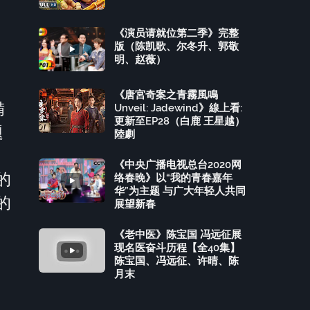
《演员请就位第二季》完整
版（陈凯歌、尔冬升、郭敬
明、赵薇）
《唐宮奇案之青霧風鳴
備
Unveil: Jadewind》線上看:
更新至EP28（白鹿 王星越）
題
陸劇
《中央广播电视总台2020网
的
络春晚》以“我的青春嘉年
华”为主题 与广大年轻人共同
的
展望新春
《老中医》陈宝国 冯远征展
现名医奋斗历程【全40集】
陈宝国、冯远征、许晴、陈
月末