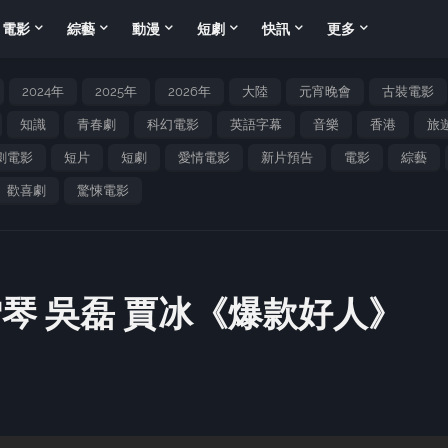
電影
綜藝
動漫
短劇
快訊
更多
2024年
2025年
2026年
大陸
元宵晚會
古裝電影
知識
青春劇
科幻電影
英語字幕
音樂
香港
旅
劇電影
短片
短劇
愛情電影
新片預告
電影
綜藝
歡喜劇
驚悚電影
琴 吳磊 賈冰《爆款好人》