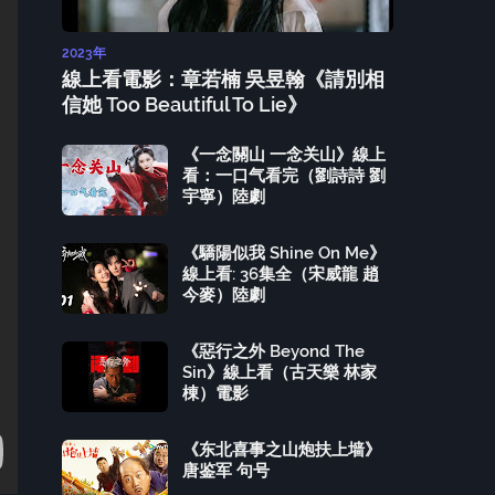
2023年
線上看電影：章若楠 吳昱翰《請別相
信她 Too Beautiful To Lie》
《一念關山 一念关山》線上
看：一口气看完（劉詩詩 劉
宇寧）陸劇
《驕陽似我 Shine On Me》
線上看: 36集全（宋威龍 趙
今麥）陸劇
《惡行之外 Beyond The
Sin》線上看（古天樂 林家
棟）電影
《东北喜事之山炮扶上墙》
唐鉴军 句号