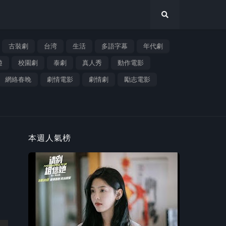
古裝劇
台湾
生活
多語字幕
年代劇
遊
校園劇
泰劇
真人秀
動作電影
網絡春晚
劇情電影
劇情劇
勵志電影
本週人氣榜