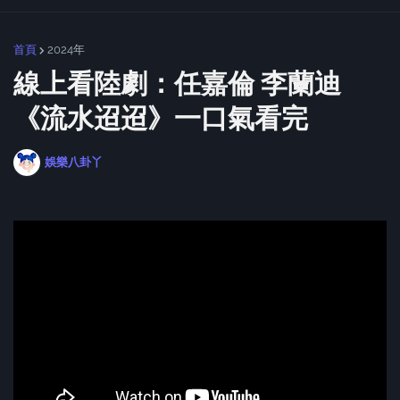
首頁
2024年
線上看陸劇：任嘉倫 李蘭迪
《流水迢迢》一口氣看完
娛樂八卦丫