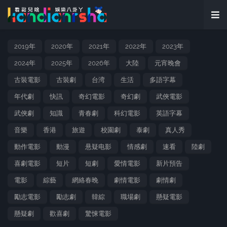
2019年
2020年
2021年
2022年
2023年
2024年
2025年
2026年
大陸
元宵晚會
古裝電影
古裝劇
台湾
生活
多語字幕
年代劇
快訊
奇幻電影
奇幻劇
武俠電影
武俠劇
知識
青春劇
科幻電影
英語字幕
音樂
香港
旅遊
校園劇
泰劇
真人秀
動作電影
動漫
悬疑电影
情感劇
速看
陸劇
喜劇電影
短片
短劇
愛情電影
新片預告
電影
綜藝
網絡春晚
劇情電影
劇情劇
勵志電影
勵志劇
韓綜
職場劇
懸疑電影
懸疑劇
歡喜劇
驚悚電影