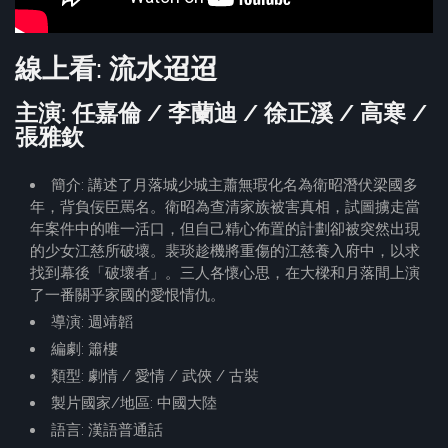
線上看: 流水迢迢
主演: 任嘉倫 / 李蘭迪 / 徐正溪 / 高寒 /
張雅欽
簡介: 講述了月落城少城主蕭無瑕化名為衛昭潛伏梁國多
年，背負佞臣罵名。衛昭為查清家族被害真相，試圖擄走當
年案件中的唯一活口，但自己精心佈置的計劃卻被突然出現
的少女江慈所破壞。裴琰趁機將重傷的江慈養入府中，以求
找到幕後「破壞者」。三人各懷心思，在大樑和月落間上演
了一番關乎家國的愛恨情仇。
導演: 週靖韜
編劇: 簫樓
類型: 劇情 / 愛情 / 武俠 / 古裝
製片國家/地區: 中國大陸
語言: 漢語普通話