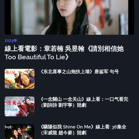
2023年
線上看電影：章若楠 吳昱翰《請別相信她
Too Beautiful To Lie》
《东北喜事之山炮扶上墙》唐鉴军 句号
《一念關山 一念关山》線上看：一口气看完
（劉詩詩 劉宇寧）陸劇
《驕陽似我 Shine On Me》線上看: 36集全
（宋威龍 趙今麥）陸劇