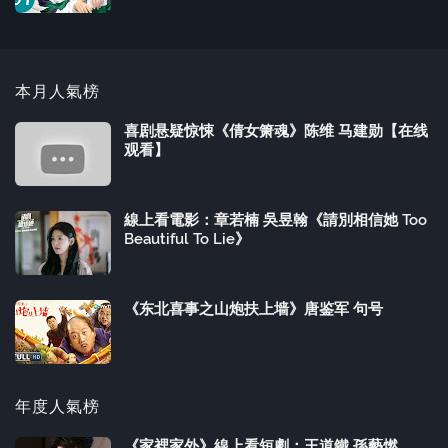
本月人氣榜
喜剧悬疑惊悚《倩女箫魂》陈维 马建勋【在线
观看】
線上看電影：章若楠 吳昱翰《請別相信她 Too
Beautiful To Lie》
《东北喜事之山炮扶上墙》唐鉴军 句号
年度人氣榜
《家裡家外》線上看短劇：王道鐵 孫藝燃