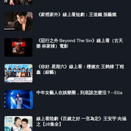
《家裡家外》線上看短劇：王道鐵 孫藝燃
《惡行之外 Beyond The Sin》線上看（古天
樂 林家棟）電影
《你好, 星期六》線上看：檀健次 王鹤棣 丁程
鑫（綜藝）
中年女藝人在娛樂圈，到底該怎麼活？--Ella
線上看陸劇《百歲之好 一言為定》王安宇 向涵
之【28集全】