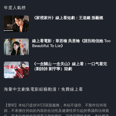
年度人氣榜
《家裡家外》線上看短劇：王道鐵 孫藝燃
線上看電影：章若楠 吳昱翰《請別相信她 Too
Beautiful To Lie》
《一念關山 一念关山》線上看：一口气看完
（劉詩詩 劉宇寧）陸劇
海量中文劇集電影綜藝動漫！免費線上看
【聲明】本站只提供WEB頁面服務，本站不儲存、不製作任何視
頻，不承擔任何由於內容的合法性及健康性所引起的爭議和法律責