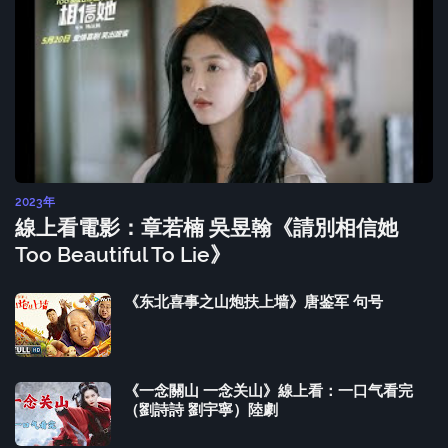
2023年
線上看電影：章若楠 吳昱翰《請別相信她
Too Beautiful To Lie》
《东北喜事之山炮扶上墙》唐鉴军 句号
《一念關山 一念关山》線上看：一口气看完
（劉詩詩 劉宇寧）陸劇