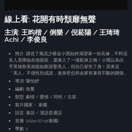
線上看: 花開有時頹靡無聲
主演: 王昀楷 / 俐樂 / 倪菘陽 / 王琦琦
Achi / 李俊良
簡介: 講述了風流少爺金小寶始終渴望著一份良緣，不料這
良人竟降臨在他面前，還捲入了一場殺身之禍！小寶以為出
手英雄救美就能如願迎娶美人，但自己卻失了身！原來這
「美人」不僅性別成謎，連身世也和金家有著剪不斷的關係…
導演: 陳怡妤
編劇: 魚繁
類型: 劇情 / 愛情 / 同性 / 古裝
製片國家： 泰國
語言: 泰語 / 漢語普通話
首播: 2024-07-11(泰國)
季數: 1