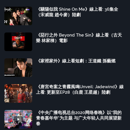
《驕陽似我 Shine On Me》線上看: 36集全
（宋威龍 趙今麥）陸劇
《惡行之外 Beyond The Sin》線上看（古天
樂 林家棟）電影
《家裡家外》線上看短劇：王道鐵 孫藝燃
《唐宮奇案之青霧風鳴Unveil: Jadewind》線
上看: 更新至EP28（白鹿 王星越）陸劇
《中央广播电视总台2020网络春晚》以“我的
青春嘉年华”为主题 与广大年轻人共同展望新
春