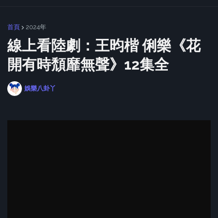
首頁
2024年
線上看陸劇：王昀楷 俐樂《花
開有時頹靡無聲》12集全
娛樂八卦丫