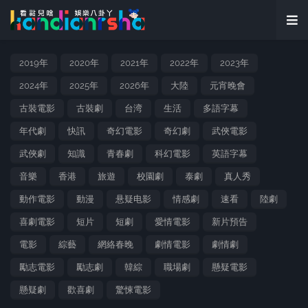
2019年
2020年
2021年
2022年
2023年
2024年
2025年
2026年
大陸
元宵晚會
古裝電影
古裝劇
台湾
生活
多語字幕
年代劇
快訊
奇幻電影
奇幻劇
武俠電影
武俠劇
知識
青春劇
科幻電影
英語字幕
音樂
香港
旅遊
校園劇
泰劇
真人秀
動作電影
動漫
悬疑电影
情感劇
速看
陸劇
喜劇電影
短片
短劇
愛情電影
新片預告
電影
綜藝
網絡春晚
劇情電影
劇情劇
勵志電影
勵志劇
韓綜
職場劇
懸疑電影
懸疑劇
歡喜劇
驚悚電影