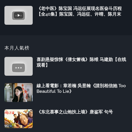
《老中医》陈宝国 冯远征展现名医奋斗历程
【全40集】陈宝国、冯远征、许晴、陈月末
本月人氣榜
喜剧悬疑惊悚《倩女箫魂》陈维 马建勋【在线
观看】
線上看電影：章若楠 吳昱翰《請別相信她 Too
Beautiful To Lie》
《东北喜事之山炮扶上墙》唐鉴军 句号