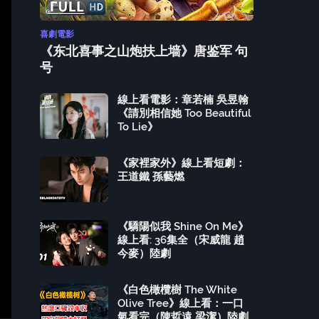
喜劇電影
《东北喜事之山炮扶上墙》唐鉴军 句
号
線上看電影：章若楠 吳昱翰
《請別相信她 Too Beautiful
To Lie》
《家裡家外》線上看短劇：
王道鐵 孫藝燃
《驕陽似我 Shine On Me》
線上看: 36集全（宋威龍 趙
今麥）陸劇
《白色橄欖樹 The White
Olive Tree》線上看：一口
氣看完（陳哲遠 梁潔）陸劇