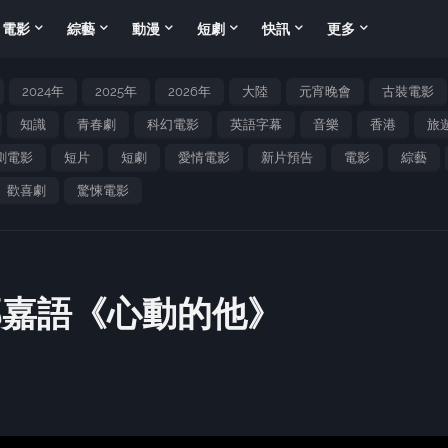
電影
綜藝
動漫
短劇
快訊
更多
2024年
2025年
2026年
大陸
元宵晚會
古裝電影
知識
青春劇
科幻電影
英語字幕
音樂
香港
旅
劇電影
短片
短劇
愛情電影
新片預告
電影
綜藝
歡喜劇
驚悚電影
郭嘉語《心動的他》