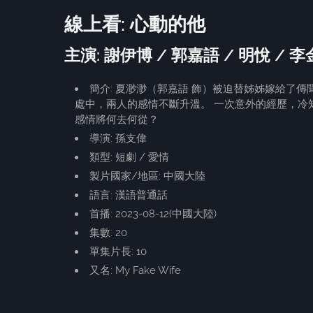
線上看: 心動的他
主演: 謝伊博 / 郭嘉語 / 明悅 / 
簡介: 夏渺渺（郭嘉語 飾）被迫替姊姊嫁給了
處中，兩人的感情不斷升溫。 一次意外的經歷，冷
感情將何去何從？
導演: 孫支偉
類型: 短劇 / 愛情
製片國家/地區: 中國大陸
語言: 漢語普通話
首播: 2023-08-12(中國大陸)
集數: 20
單集片長: 10
又名: My Fake Wife