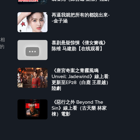
再逼我就把所有的都說出來-
-金子涵
在相
喜剧悬疑惊悚《倩女箫魂》
的
陈维 马建勋【在线观看】
《唐宮奇案之青霧風鳴
Unveil: Jadewind》線上看:
更新至EP28（白鹿 王星越）
陸劇
《惡行之外 Beyond The
Sin》線上看（古天樂 林家
棟）電影