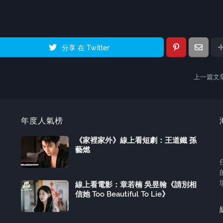
分享 在 Twitter
上一篇文
年度人氣榜
《家裡家外》線上看短劇：王道鐵 孫
藝燃
線上看電影：章若楠 吳昱翰《請別相
信她 Too Beautiful To Lie》