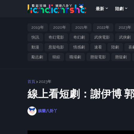
最新
陸劇
2019年
2020年
2021年
2022年
2023年
快訊
奇幻電影
奇幻劇
武俠電影
武俠劇
動漫
悬疑电影
情感劇
速看
陸劇
喜
勵志劇
韓綜
職場劇
懸疑電影
懸疑劇
首頁
2023年
線上看短劇：謝伊博 
娛樂八卦丫