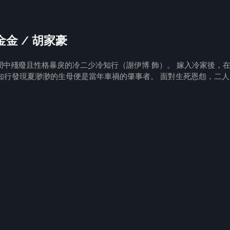
李金金 / 胡家豪
傳聞中殘廢且性格暴戾的冷二少冷知行（謝伊博 飾）。 嫁入冷家後，
知行發現夏渺渺的生母便是當年車禍的肇事者。 面對生死恩怨，二人