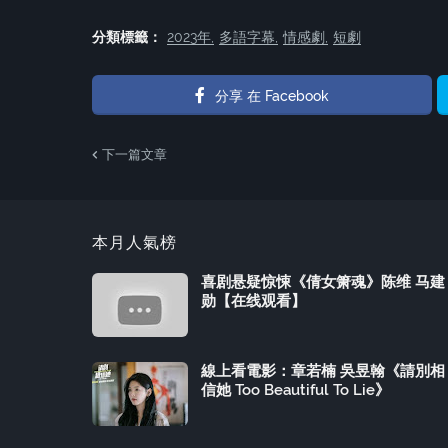
分類標籤：
2023年
多語字幕
情感劇
短劇
分享 在 Facebook
下一篇文章
本月人氣榜
喜剧悬疑惊悚《倩女箫魂》陈维 马建
勋【在线观看】
線上看電影：章若楠 吳昱翰《請別相
信她 Too Beautiful To Lie》