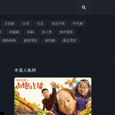
古裝劇
台湾
生活
多語字幕
年代劇
遊
校園劇
泰劇
真人秀
動作電影
網絡春晚
劇情電影
劇情劇
勵志電影
本週人氣榜