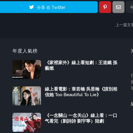
分享 在 Twitter
上一篇文
年度人氣榜
《家裡家外》線上看短劇：王道鐵 孫
藝燃
線上看電影：章若楠 吳昱翰《請別相
信她 Too Beautiful To Lie》
《一念關山 一念关山》線上看：一口
气看完（劉詩詩 劉宇寧）陸劇