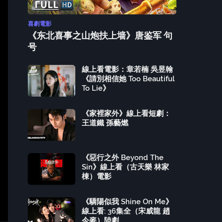
喜劇電影
《东北喜事之山炮扶上墙》唐鉴军 句
号
線上看電影：章若楠 吳昱翰
《請別相信她 Too Beautiful
To Lie》
《家裡家外》線上看短劇：
王道鐵 孫藝燃
《惡行之外 Beyond The
Sin》線上看（古天樂 林家
棟）電影
《驕陽似我 Shine On Me》
線上看: 36集全（宋威龍 趙
今麥）陸劇