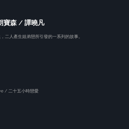
 胡寶森 / 譚曉凡
安然，二人產生姐弟戀所引發的一系列的故事。
 love / 二十五小時戀愛