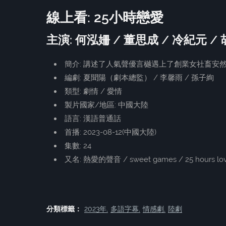
線上看: 25小時戀愛
主演: 何泓姍 / 董思成 / 冷紀元 /
簡介: 講述了人氣聲優言樾遇上了創業女社畜
編劇: 夏聞陽（劇本總監） / 李馨雨 / 孫子絢
類型: 劇情 / 愛情
製片國家/地區: 中國大陸
語言: 漢語普通話
首播: 2023-08-12(中國大陸)
集數: 24
又名: 熱愛的聲音 / sweet games / 25 hours
分類標籤：
2023年
多語字幕
情感劇
陸劇