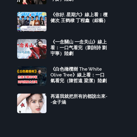
《你好, 星期六》線上看：檀
健次 王鹤棣 丁程鑫（綜藝）
《一念關山 一念关山》線上
看：一口气看完（劉詩詩 劉
宇寧）陸劇
《白色橄欖樹 The White
Olive Tree》線上看：一口
氣看完（陳哲遠 梁潔）陸劇
再逼我就把所有的都說出來-
-金子涵