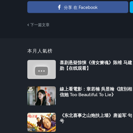
分享 在 Facebook
下一篇文章
本月人氣榜
喜剧悬疑惊悚《倩女箫魂》陈维 马建
勋【在线观看】
線上看電影：章若楠 吳昱翰《請別相
信她 Too Beautiful To Lie》
《东北喜事之山炮扶上墙》唐鉴军 句
号