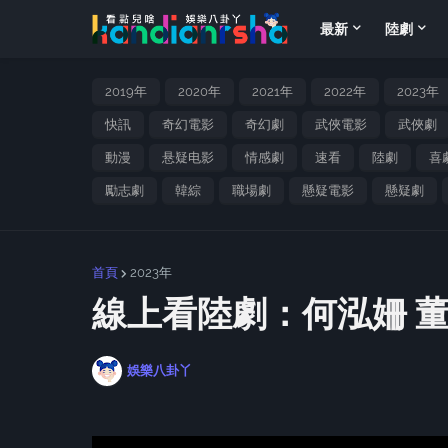
最新
陸劇
2019年
2020年
2021年
2022年
2023年
快訊
奇幻電影
奇幻劇
武俠電影
武俠劇
動漫
悬疑电影
情感劇
速看
陸劇
喜
勵志劇
韓綜
職場劇
懸疑電影
懸疑劇
首頁
2023年
線上看陸劇：何泓姍 董
娛樂八卦丫