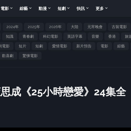
電影
綜藝
動漫
短劇
快訊
更多
2024年
2025年
2026年
大陸
元宵晚會
古裝電影
知識
青春劇
科幻電影
英語字幕
音樂
香港
旅
劇電影
短片
短劇
愛情電影
新片預告
電影
綜藝
歡喜劇
驚悚電影
思成《25小時戀愛》24集全