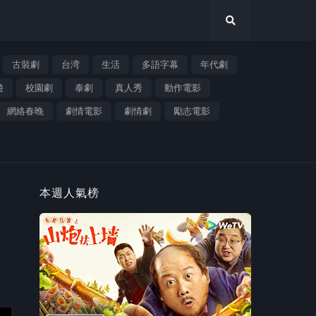
古裝劇
台湾
生活
多語字幕
年代劇
遊
校園劇
泰劇
真人秀
動作電影
網絡春晚
劇情電影
劇情劇
勵志電影
本週人氣榜