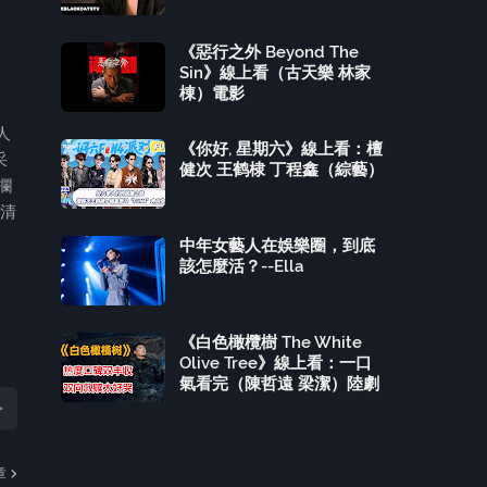
《惡行之外 Beyond The
Sin》線上看（古天樂 林家
棟）電影
人
《你好, 星期六》線上看：檀
采
健次 王鹤棣 丁程鑫（綜藝）
欄
泛清
中年女藝人在娛樂圈，到底
該怎麼活？--Ella
《白色橄欖樹 The White
Olive Tree》線上看：一口
氣看完（陳哲遠 梁潔）陸劇
章