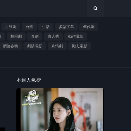
古裝劇
台湾
生活
多語字幕
年代劇
遊
校園劇
泰劇
真人秀
動作電影
網絡春晚
劇情電影
劇情劇
勵志電影
本週人氣榜