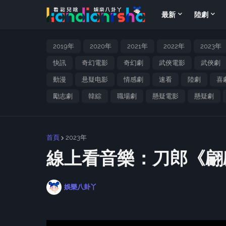
最新
陸劇
2019年
2020年
2021年
2022年
2023年
快訊
奇幻電影
奇幻劇
武俠電影
武俠劇
動漫
悬疑电影
情感劇
速看
陸劇
喜
勵志劇
韓綜
職場劇
懸疑電影
懸疑劇
首頁
2023年
線上看音樂：刀郎《翩
娛樂八卦丫