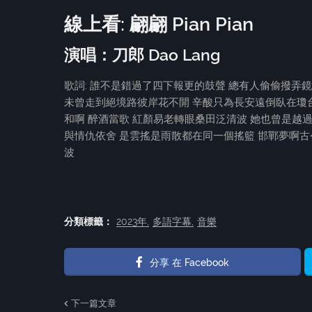
線上看: 翩翩 Pian Pian
演唱：刀郎 Dao Lang
歌詞: 誰不是錯過了四下報更的鼓聲 總有人偷偷撥弄
未曾走到絕境路彼岸花不開 辛酸只為長安遠倒臥在瓊台
和啊 醉酒當歌 紅顏易老轉眼桑田泛清波 她也曾是越
與情仇依舍 是雲搖是雨散都在同一個搖籃 邯鄲夢啊古
波
分類標籤：
2023年
多語字幕
音樂
分享 在 Facebook
下一篇文章