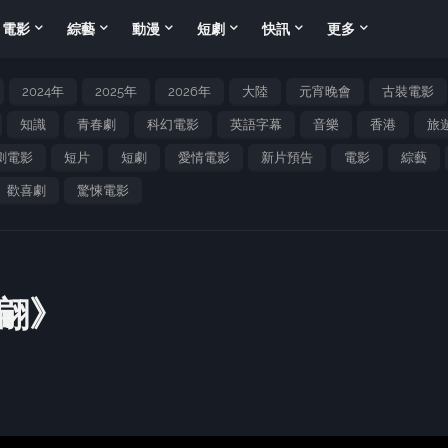
電影
綜藝
動漫
短劇
快訊
更多
2024年
2025年
2026年
大陸
元宵晚會
古裝電影
知識
青春劇
科幻電影
英語字幕
音樂
香港
旅
劇電影
短片
短劇
愛情電影
新片預告
電影
綜藝
歡喜劇
驚悚電影
翩》