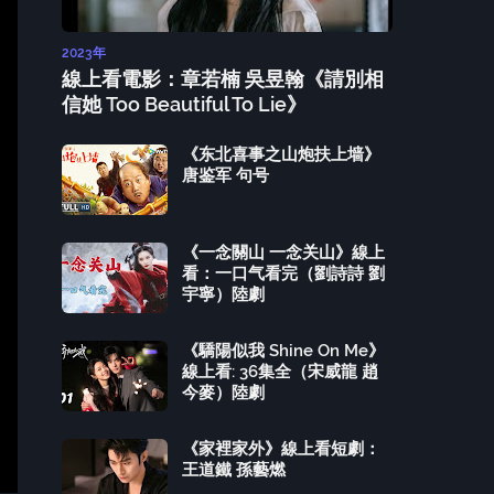
2023年
線上看電影：章若楠 吳昱翰《請別相
信她 Too Beautiful To Lie》
《东北喜事之山炮扶上墙》
唐鉴军 句号
《一念關山 一念关山》線上
看：一口气看完（劉詩詩 劉
宇寧）陸劇
《驕陽似我 Shine On Me》
線上看: 36集全（宋威龍 趙
今麥）陸劇
《家裡家外》線上看短劇：
王道鐵 孫藝燃