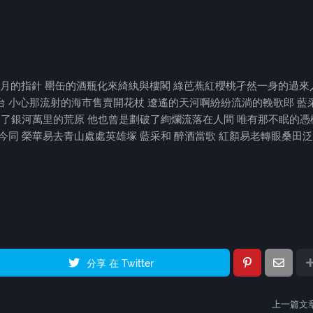
鏡月的指針 罌缶的酒瓶化來綺紈與樓閣 綠芭蕉紅櫻桃孑然一身的過來
 小心那流射的海市售賣開花杖 遼遙的天河啊紛紛流淌的輓歌郎 藍
過了銀河萬里的荒原 他也曾是劃破了絢爛流落在人間 唯有那不眠的憑
今同 榮華易去青山處處英雄塚 藍采和 醉酒當歌 紅顏易老轉眼桑田
分享 在 Twitter
上一篇文