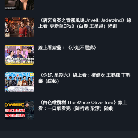
《唐宮奇案之青霧風鳴Unveil: Jadewind》線
上看: 更新至EP28（白鹿 王星越）陸劇
線上看綜藝：《小姐不熙娣》
《你好, 星期六》線上看：檀健次 王鹤棣 丁程
鑫（綜藝）
《白色橄欖樹 The White Olive Tree》線上
看：一口氣看完（陳哲遠 梁潔）陸劇