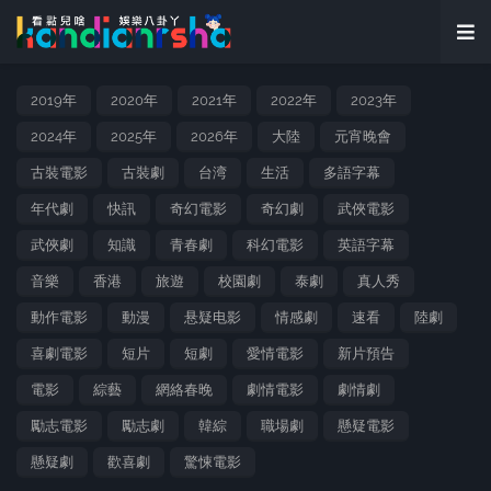
2019年
2020年
2021年
2022年
2023年
2024年
2025年
2026年
大陸
元宵晚會
古裝電影
古裝劇
台湾
生活
多語字幕
年代劇
快訊
奇幻電影
奇幻劇
武俠電影
武俠劇
知識
青春劇
科幻電影
英語字幕
音樂
香港
旅遊
校園劇
泰劇
真人秀
動作電影
動漫
悬疑电影
情感劇
速看
陸劇
喜劇電影
短片
短劇
愛情電影
新片預告
電影
綜藝
網絡春晚
劇情電影
劇情劇
勵志電影
勵志劇
韓綜
職場劇
懸疑電影
懸疑劇
歡喜劇
驚悚電影