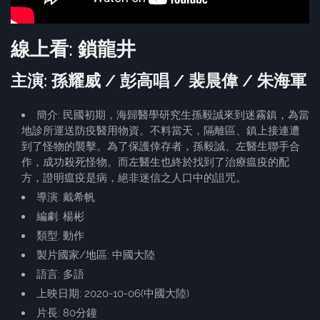
線上看: 鎖龍井
主演: 孫耀威 / 彭高唱 / 裴晨偉 / 朱海軍
簡介: 民國初期，海歸醫學研究生孫毅誠來到迷霧鎮，為當
地診所運送防疫醫用物資。不料當天，隔離區、鎮上接連遭
到了怪物的襲擊。為了保護倖存者，孫毅誠、左醫生聯手合
作，成功殺死怪物。而左醫生也終於找到了治療瘟疫的配
方，證明瘟疫是病，絕非迷信之人口中的詛咒。
導演: 戴希帆
編劇: 楊彬
類型: 動作
製片國家/地區: 中國大陸
語言: 多語
上映日期: 2020-10-06(中國大陸)
片長: 80分鐘