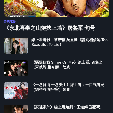
喜劇電影
《东北喜事之山炮扶上墙》唐鉴军 句号
線上看電影：章若楠 吳昱翰《請別相信她 Too
Beautiful To Lie》
《驕陽似我 Shine On Me》線上看: 36集全
（宋威龍 趙今麥）陸劇
《一念關山 一念关山》線上看：一口气看完
（劉詩詩 劉宇寧）陸劇
《家裡家外》線上看短劇：王道鐵 孫藝燃