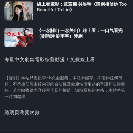
線上看電影：章若楠 吳昱翰《請別相信她 Too
Beautiful To Lie》
《一念關山 一念关山》線上看：一口气看完
（劉詩詩 劉宇寧）陸劇
海量中文劇集電影綜藝動漫！免費線上看
【聲明】本站只提供WEB頁面服務，本站不儲存、不製作任何視
頻，不承擔任何由於內容的合法性及健康性所引起的爭議和法律責
任。若本站收錄內容侵害了您的權益，請填寫聯絡表格，本站將第
一時間處理。
總網頁瀏覽次數