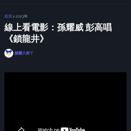
首頁
2023年
線上看電影：孫耀威 彭高唱
《鎖龍井》
娛樂八卦丫