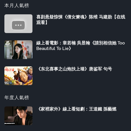
本月人氣榜
喜剧悬疑惊悚《倩女箫魂》陈维 马建勋【在线
观看】
線上看電影：章若楠 吳昱翰《請別相信她 Too
Beautiful To Lie》
《东北喜事之山炮扶上墙》唐鉴军 句号
年度人氣榜
《家裡家外》線上看短劇：王道鐵 孫藝燃