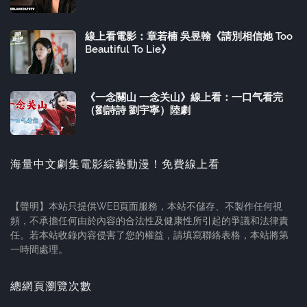
線上看電影：章若楠 吳昱翰《請別相信她 Too
Beautiful To Lie》
《一念關山 一念关山》線上看：一口气看完
（劉詩詩 劉宇寧）陸劇
海量中文劇集電影綜藝動漫！免費線上看
【聲明】本站只提供WEB頁面服務，本站不儲存、不製作任何視
頻，不承擔任何由於內容的合法性及健康性所引起的爭議和法律責
任。若本站收錄內容侵害了您的權益，請填寫聯絡表格，本站將第
一時間處理。
總網頁瀏覽次數