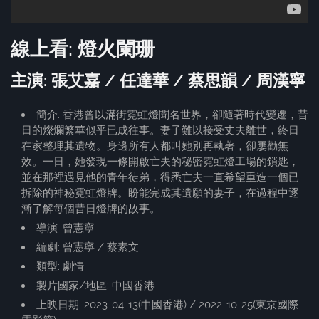
線上看: 燈火闌珊
主演: 張艾嘉 / 任達華 / 蔡思韻 / 周漢寧
簡介: 香港曾以滿街霓虹燈聞名世界，卻隨著時代變遷，昔
日的燦爛繁華似乎已成往事。妻子難以接受丈夫離世，終日
在家整理其遺物。身邊所有人都叫她別再執著，卻屢勸無
效。一日，她發現一條開啟亡夫的秘密霓虹燈工場的鎖匙，
並在那裡遇見他的青年徒弟，得悉亡夫一直希望重造一個已
拆除的神秘霓虹燈牌。盼能完成其遺願的妻子，在過程中逐
漸了解每個昔日燈牌的故事。
導演: 曾憲寧
編劇: 曾憲寧 / 蔡素文
類型: 劇情
製片國家/地區: 中國香港
上映日期: 2023-04-13(中國香港) / 2022-10-25(東京國際