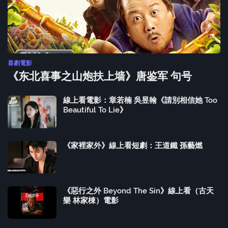
喜劇電影
《东北喜事之山炮扶上墙》唐鉴军 句号
線上看電影：章若楠 吳昱翰《請別相信她 Too
Beautiful To Lie》
《家裡家外》線上看短劇：王道鐵 孫藝燃
《惡行之外 Beyond The Sin》線上看（古天
樂 林家棟）電影