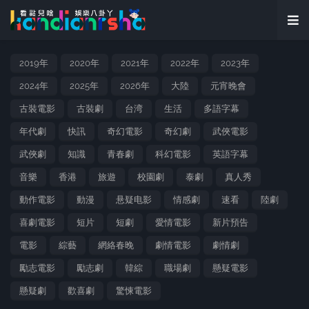
2019年
2020年
2021年
2022年
2023年
2024年
2025年
2026年
大陸
元宵晚會
古裝電影
古裝劇
台湾
生活
多語字幕
年代劇
快訊
奇幻電影
奇幻劇
武俠電影
武俠劇
知識
青春劇
科幻電影
英語字幕
音樂
香港
旅遊
校園劇
泰劇
真人秀
動作電影
動漫
悬疑电影
情感劇
速看
陸劇
喜劇電影
短片
短劇
愛情電影
新片預告
電影
綜藝
網絡春晚
劇情電影
劇情劇
勵志電影
勵志劇
韓綜
職場劇
懸疑電影
懸疑劇
歡喜劇
驚悚電影