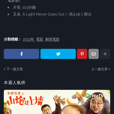
電影節)
片長: 103分鐘
又名: A Light Never Goes Out / 消えゆく燈火
分類標籤：
2023年
電影
劇情電影
下一篇文章
上一篇文章
本週人氣榜