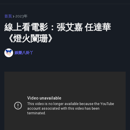
首頁
2023年
線上看電影：張艾嘉 任達華
《燈火闌珊》
娛樂八卦丫