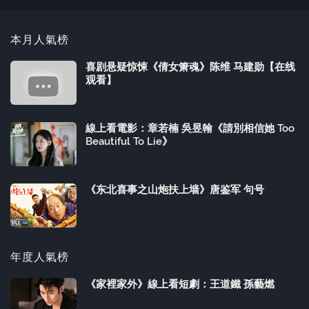
本月人氣榜
喜剧悬疑惊悚《倩女箫魂》陈维 马建勋【在线
观看】
線上看電影：章若楠 吳昱翰《請別相信她 Too
Beautiful To Lie》
《东北喜事之山炮扶上墙》唐鉴军 句号
年度人氣榜
《家裡家外》線上看短劇：王道鐵 孫藝燃