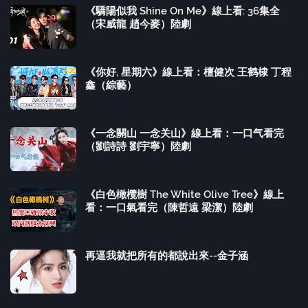
《驕陽似我 Shine On Me》線上看: 36集全
（宋威龍 趙今麥）陸劇
《你好, 星期六》線上看：檀健次 王鹤棣 丁程
鑫（綜藝）
《一念關山 一念关山》線上看：一口气看完
（劉詩詩 劉宇寧）陸劇
《白色橄欖樹 The White Olive Tree》線上
看：一口氣看完（陳哲遠 梁潔）陸劇
再逼我就把所有的都說出來--金子涵