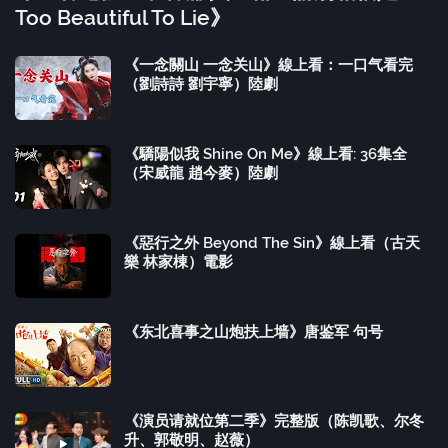
Too Beautiful To Lie》
《一念關山 一念关山》線上看：一口气看完
（劉詩詩 劉宇寧）陸劇
《驕陽似我 Shine On Me》線上看: 36集全
（宋威龍 趙今麥）陸劇
《惡行之外 Beyond The Sin》線上看（古天
樂 林家棟）電影
《东北喜事之山炮扶上墙》唐鉴军 句号
《演员请就位第二季》完整版（陈凯歌、尔冬
升、郭敬明、赵薇）