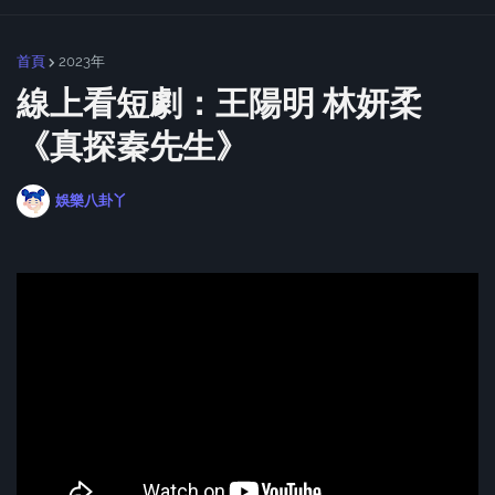
首頁
2023年
線上看短劇：王陽明 林妍柔
《真探秦先生》
娛樂八卦丫