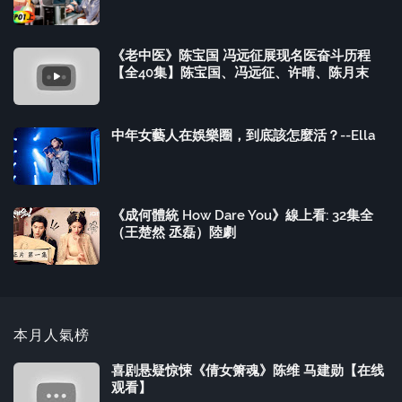
《老中医》陈宝国 冯远征展现名医奋斗历程
【全40集】陈宝国、冯远征、许晴、陈月末
中年女藝人在娛樂圈，到底該怎麼活？--Ella
《成何體統 How Dare You》線上看: 32集全
（王楚然 丞磊）陸劇
本月人氣榜
喜剧悬疑惊悚《倩女箫魂》陈维 马建勋【在线
观看】