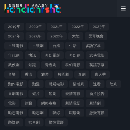
2019年
2020年
2021年
2022年
2023年
2024年
2025年
2026年
大陸
元宵晚會
古裝電影
古裝劇
台湾
生活
多語字幕
年代劇
快訊
奇幻電影
奇幻劇
武俠電影
武俠劇
知識
青春劇
科幻電影
英語字幕
音樂
香港
旅遊
校園劇
泰劇
真人秀
動作電影
動漫
悬疑电影
情感劇
速看
陸劇
喜劇電影
短片
短劇
愛情電影
新片預告
電影
綜藝
網絡春晚
劇情電影
劇情劇
勵志電影
勵志劇
韓綜
職場劇
懸疑電影
懸疑劇
歡喜劇
驚悚電影