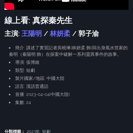
線上看: 真探秦先生
主演:
王陽明
/
林妍柔
/ 郭子渝
簡介: 講述了實習記者吳曉琳(林妍柔 飾)與出身風水世家的
秦明（秦陽明 飾）在探案中破解一系列靈異事件的故事。
導演: 張博維
類型: 短劇
製片國家/地區: 中國大陸
語言: 漢語普通話
首播: 2023-04-04(中國大陸)
集數: 24
分類標籤：
2023年
短劇