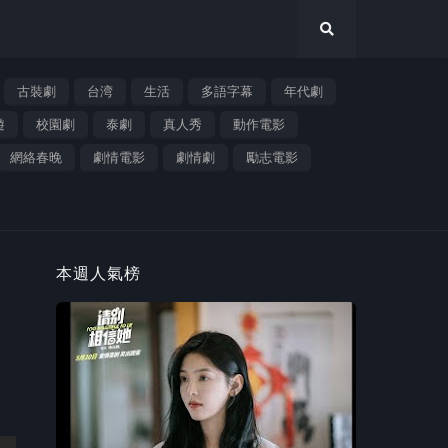
古裝劇
台湾
生活
多語字幕
年代劇
遊
校園劇
泰劇
真人秀
動作電影
網絡春晚
劇情電影
劇情劇
勵志電影
本週人氣榜