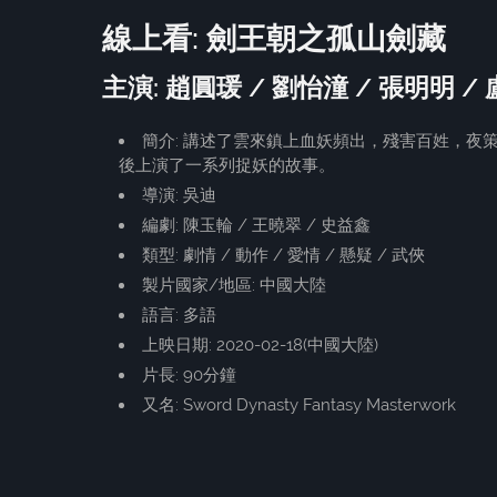
線上看: 劍王朝之孤山劍藏
主演: 趙圓瑗 / 劉怡潼 / 張明明 /
簡介: 講述了雲來鎮上血妖頻出，殘害百姓，
後上演了一系列捉妖的故事。
導演: 吳迪
編劇: 陳玉輪 / 王曉翠 / 史益鑫
類型: 劇情 / 動作 / 愛情 / 懸疑 / 武俠
製片國家/地區: 中國大陸
語言: 多語
上映日期: 2020-02-18(中國大陸)
片長: 90分鐘
又名: Sword Dynasty Fantasy Masterwork