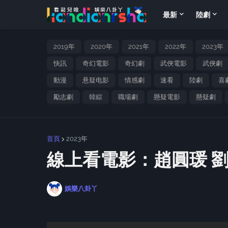
最新
陸劇
2019年
2020年
2021年
2022年
2023年
快訊
奇幻電影
奇幻劇
武俠電影
武俠劇
動漫
悬疑电影
情感劇
速看
陸劇
喜
勵志劇
韓綜
職場劇
懸疑電影
懸疑劇
首頁
2023年
線上看電影：趙圓瑗 
娛樂八卦丫