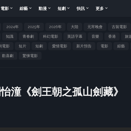
電影
綜藝
動漫
短劇
快訊
更多
2024年
2025年
2026年
大陸
元宵晚會
古裝電影
知識
青春劇
科幻電影
英語字幕
音樂
香港
旅
劇電影
短片
短劇
愛情電影
新片預告
電影
綜藝
歡喜劇
驚悚電影
劉怡潼《劍王朝之孤山劍藏》