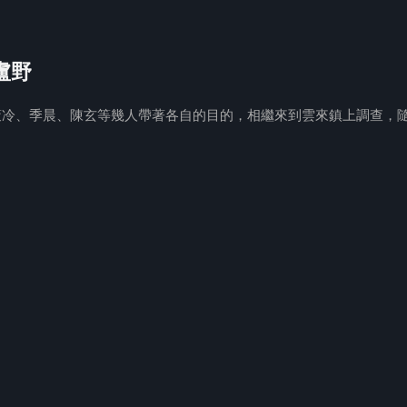
 盧野
夜策冷、季晨、陳玄等幾人帶著各自的目的，相繼來到雲來鎮上調查，