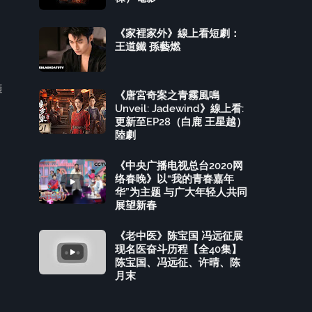
《家裡家外》線上看短劇：
王道鐵 孫藝燃
隨
《唐宮奇案之青霧風鳴
Unveil: Jadewind》線上看:
更新至EP28（白鹿 王星越）
陸劇
《中央广播电视总台2020网
络春晚》以“我的青春嘉年
华”为主题 与广大年轻人共同
展望新春
《老中医》陈宝国 冯远征展
现名医奋斗历程【全40集】
陈宝国、冯远征、许晴、陈
月末