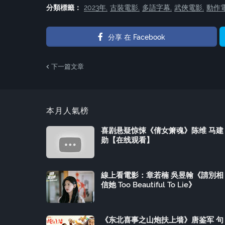
分類標籤：
2023年
古裝電影
多語字幕
武俠電影
動作
分享 在 Facebook
下一篇文章
本月人氣榜
喜剧悬疑惊悚《倩女箫魂》陈维 马建
勋【在线观看】
線上看電影：章若楠 吳昱翰《請別相
信她 Too Beautiful To Lie》
《东北喜事之山炮扶上墙》唐鉴军 句