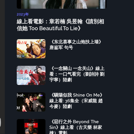
2023年
線上看電影：章若楠 吳昱翰《請別相
信她 Too Beautiful To Lie》
《东北喜事之山炮扶上墙》
唐鉴军 句号
《一念關山 一念关山》線上
看：一口气看完（劉詩詩 劉
宇寧）陸劇
《驕陽似我 Shine On Me》
線上看: 36集全（宋威龍 趙
今麥）陸劇
《惡行之外 Beyond The
Sin》線上看（古天樂 林家
棟）電影