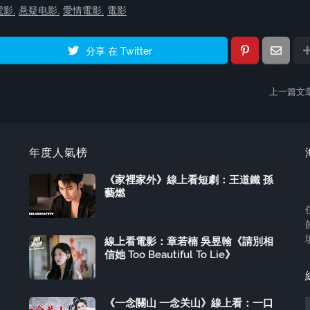
電影
悬疑电影
愛情電影
電影
分享 在 Twitter
上一篇文
年度人氣榜
《家裡家外》線上看短劇：王道鐵 孫
藝燃
線上看電影：章若楠 吳昱翰《請別相
信她 Too Beautiful To Lie》
《一念關山 一念关山》線上看：一口