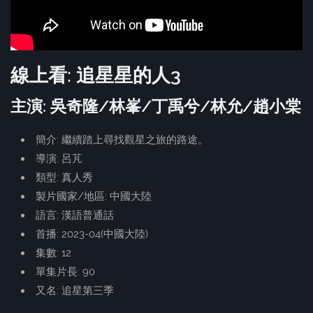
線上看: 追星星的人3
主演: 吳奇隆/林峯/丁禹兮/林允/趙小棠
簡介: 繼續踏上尋找觀星之旅的路途。
導演: 呂芃
類型: 真人秀
製片國家/地區: 中國大陸
語言: 漢語普通話
首播: 2023-04(中國大陸)
集數: 12
單集片長: 90
又名: 追星第三季