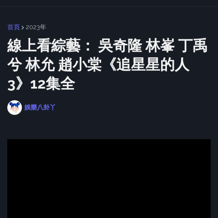
首頁
2023年
線上看綜藝： 吳奇隆 林峯 丁禹
兮 林允 趙小棠《追星星的人
3》12集全
娛樂八卦丫