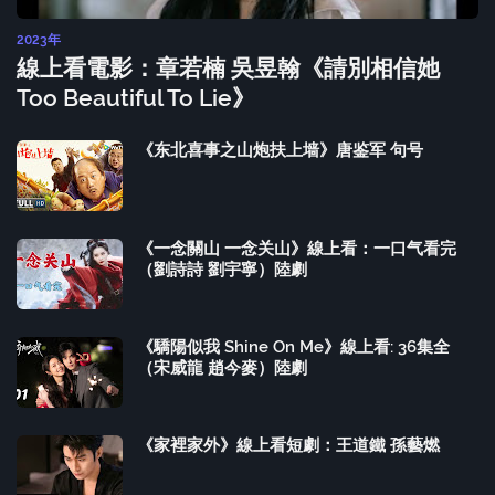
2023年
線上看電影：章若楠 吳昱翰《請別相信她
Too Beautiful To Lie》
《东北喜事之山炮扶上墙》唐鉴军 句号
《一念關山 一念关山》線上看：一口气看完
（劉詩詩 劉宇寧）陸劇
《驕陽似我 Shine On Me》線上看: 36集全
（宋威龍 趙今麥）陸劇
《家裡家外》線上看短劇：王道鐵 孫藝燃