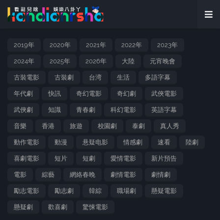
2019年
2020年
2021年
2022年
2023年
2024年
2025年
2026年
大陸
元宵晚會
古裝電影
古裝劇
台湾
生活
多語字幕
年代劇
快訊
奇幻電影
奇幻劇
武俠電影
武俠劇
知識
青春劇
科幻電影
英語字幕
音樂
香港
旅遊
校園劇
泰劇
真人秀
動作電影
動漫
悬疑电影
情感劇
速看
陸劇
喜劇電影
短片
短劇
愛情電影
新片預告
電影
綜藝
網絡春晚
劇情電影
劇情劇
勵志電影
勵志劇
韓綜
職場劇
懸疑電影
懸疑劇
歡喜劇
驚悚電影