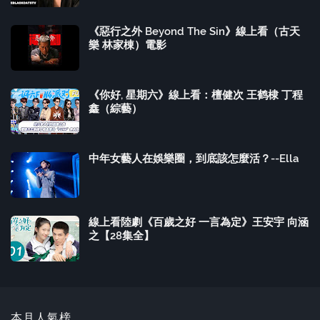
《惡行之外 Beyond The Sin》線上看（古天
樂 林家棟）電影
《你好, 星期六》線上看：檀健次 王鹤棣 丁程
鑫（綜藝）
中年女藝人在娛樂圈，到底該怎麼活？--Ella
線上看陸劇《百歲之好 一言為定》王安宇 向涵
之【28集全】
本月人氣榜