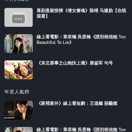
喜剧悬疑惊悚《倩女箫魂》陈维 马建勋【在线
观看】
線上看電影：章若楠 吳昱翰《請別相信她 Too
Beautiful To Lie》
《东北喜事之山炮扶上墙》唐鉴军 句号
年度人氣榜
《家裡家外》線上看短劇：王道鐵 孫藝燃
線上看電影：章若楠 吳昱翰《請別相信她 Too