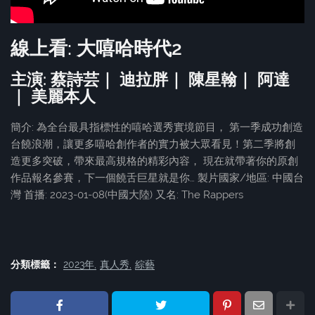
線上看: 大嘻哈時代2
主演: 蔡詩芸｜ 迪拉胖｜ 陳星翰｜ 阿達
｜ 美麗本人
簡介: 為全台最具指標性的嘻哈選秀實境節目， 第一季成功創造
台饒浪潮，讓更多嘻哈創作者的實力被大眾看見！第二季將創
造更多突破，帶來最高規格的精彩內容， 現在就帶著你的原創
作品報名參賽，下一個饒舌巨星就是你… 製片國家/地區: 中國台
灣 首播: 2023-01-08(中國大陸) 又名: The Rappers
分類標籤：
2023年
真人秀
綜藝