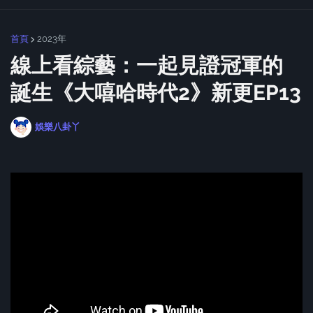
首頁
2023年
線上看綜藝：一起見證冠軍的
誕生《大嘻哈時代2》新更EP13
娛樂八卦丫