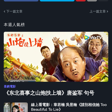
下一篇文章
上一篇文章
本週人氣榜
喜劇電影
《东北喜事之山炮扶上墙》唐鉴军 句号
線上看電影：章若楠 吳昱翰《請別相信她 Too
Beautiful To Lie》