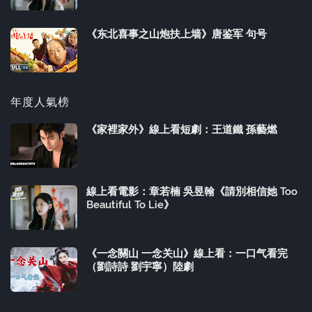
《东北喜事之山炮扶上墙》唐鉴军 句号
年度人氣榜
《家裡家外》線上看短劇：王道鐵 孫藝燃
線上看電影：章若楠 吳昱翰《請別相信她 Too
Beautiful To Lie》
《一念關山 一念关山》線上看：一口气看完
（劉詩詩 劉宇寧）陸劇