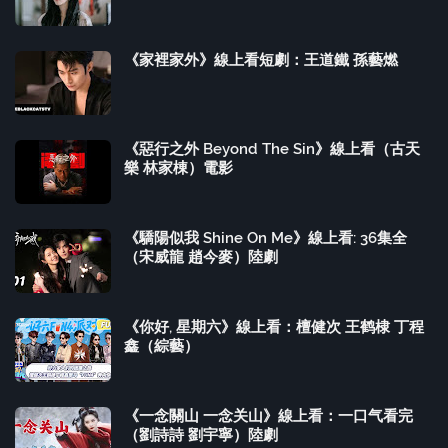
《家裡家外》線上看短劇：王道鐵 孫藝燃
《惡行之外 Beyond The Sin》線上看（古天
樂 林家棟）電影
《驕陽似我 Shine On Me》線上看: 36集全
（宋威龍 趙今麥）陸劇
《你好, 星期六》線上看：檀健次 王鹤棣 丁程
鑫（綜藝）
《一念關山 一念关山》線上看：一口气看完
（劉詩詩 劉宇寧）陸劇