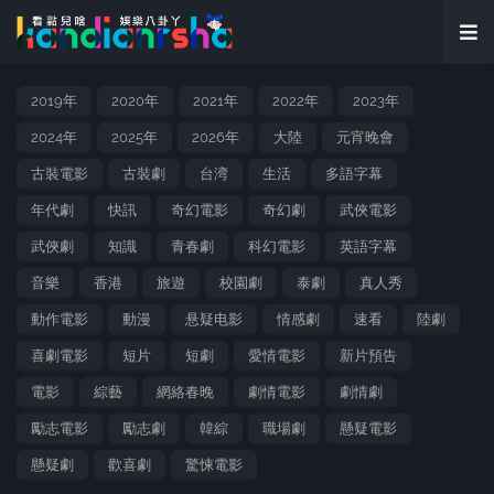
2019年
2020年
2021年
2022年
2023年
2024年
2025年
2026年
大陸
元宵晚會
古裝電影
古裝劇
台湾
生活
多語字幕
年代劇
快訊
奇幻電影
奇幻劇
武俠電影
武俠劇
知識
青春劇
科幻電影
英語字幕
音樂
香港
旅遊
校園劇
泰劇
真人秀
動作電影
動漫
悬疑电影
情感劇
速看
陸劇
喜劇電影
短片
短劇
愛情電影
新片預告
電影
綜藝
網絡春晚
劇情電影
劇情劇
勵志電影
勵志劇
韓綜
職場劇
懸疑電影
懸疑劇
歡喜劇
驚悚電影