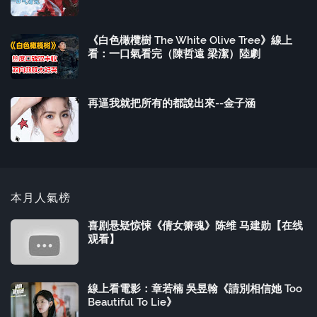
《白色橄欖樹 The White Olive Tree》線上
看：一口氣看完（陳哲遠 梁潔）陸劇
再逼我就把所有的都說出來--金子涵
本月人氣榜
喜剧悬疑惊悚《倩女箫魂》陈维 马建勋【在线
观看】
線上看電影：章若楠 吳昱翰《請別相信她 Too
Beautiful To Lie》