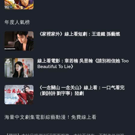
年度人氣榜
《家裡家外》線上看短劇：王道鐵 孫藝燃
線上看電影：章若楠 吳昱翰《請別相信她 Too
Beautiful To Lie》
《一念關山 一念关山》線上看：一口气看完
（劉詩詩 劉宇寧）陸劇
海量中文劇集電影綜藝動漫！免費線上看