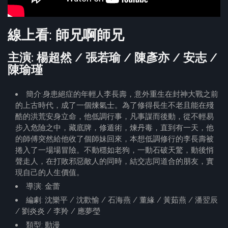
線上看: 師兄啊師兄
主演: 楊超然 / 張若瑜 / 陳彥亦 / 安志 /
陳瑜瑾
簡介:身患絕症的年輕人李長壽，意外重生在封神大戰之前
的上古時代，成了一個煉氣士。為了修得長生不老且能在殘
酷的洪荒安身立命，他低調行事，凡事謀而後動，從不輕易
步入危險之中，藏底牌，修遁術，煉丹毒，直到有一天，他
的師傅突然給他收了個師妹回來，本想低調修行的李長壽被
捲入了一場場冒險。不動穩如老狗，一動石破天驚，動後悄
聲走人，在打敗邪惡敵人的同時，結交志同道合的朋友，實
現自己的人生價值。
導演: 金蕾
編劇: 沈樂平 / 沈歡愉 / 石海燕 / 董緣 / 黃茹燕 / 潘翌辰
/ 劉炎炎 / 李羚 / 應夢瑩
類型: 動漫