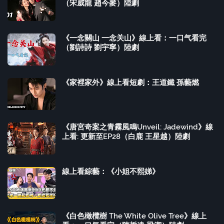
（宋威龍 趙今麥）陸劇
《一念關山 一念关山》線上看：一口气看完
（劉詩詩 劉宇寧）陸劇
《家裡家外》線上看短劇：王道鐵 孫藝燃
《唐宮奇案之青霧風鳴Unveil: Jadewind》線
上看: 更新至EP28（白鹿 王星越）陸劇
線上看綜藝：《小姐不熙娣》
《白色橄欖樹 The White Olive Tree》線上