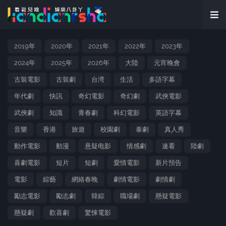
2019年
2020年
2021年
2022年
2023年
2024年
2025年
2026年
大陸
元宵晚會
古裝電影
古裝劇
台湾
生活
多語字幕
年代劇
快訊
奇幻電影
奇幻劇
武俠電影
武俠劇
知識
青春劇
科幻電影
英語字幕
音樂
香港
旅遊
校園劇
泰劇
真人秀
動作電影
動漫
悬疑电影
情感劇
速看
陸劇
喜劇電影
短片
短劇
愛情電影
新片預告
電影
綜藝
網絡春晚
劇情電影
劇情劇
勵志電影
勵志劇
韓綜
職場劇
懸疑電影
懸疑劇
歡喜劇
驚悚電影