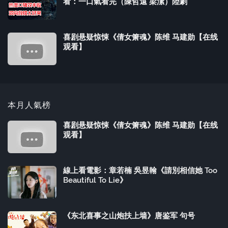
看：一口氣看完（陳哲遠 梁潔）陸劇
喜剧悬疑惊悚《倩女箫魂》陈维 马建勋【在线
观看】
本月人氣榜
喜剧悬疑惊悚《倩女箫魂》陈维 马建勋【在线
观看】
線上看電影：章若楠 吳昱翰《請別相信她 Too
Beautiful To Lie》
《东北喜事之山炮扶上墙》唐鉴军 句号