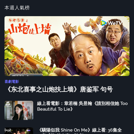
本週人氣榜
喜劇電影
《东北喜事之山炮扶上墙》唐鉴军 句号
線上看電影：章若楠 吳昱翰《請別相信她 Too
Beautiful To Lie》
《驕陽似我 Shine On Me》線上看: 36集全