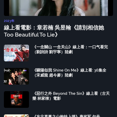
2023年
線上看電影：章若楠 吳昱翰《請別相信她
Too Beautiful To Lie》
《一念關山 一念关山》線上看：一口气看完
（劉詩詩 劉宇寧）陸劇
《驕陽似我 Shine On Me》線上看: 36集全
（宋威龍 趙今麥）陸劇
《惡行之外 Beyond The Sin》線上看（古天
樂 林家棟）電影
《东北喜事之山炮扶上墙》唐鉴军 句号