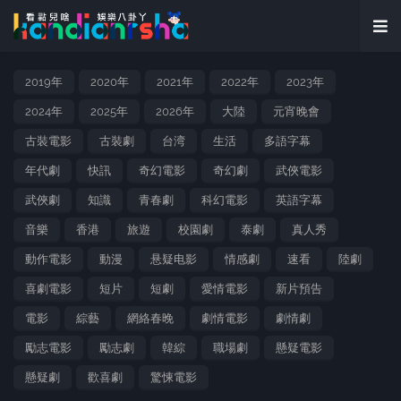
2019年
2020年
2021年
2022年
2023年
2024年
2025年
2026年
大陸
元宵晚會
古裝電影
古裝劇
台湾
生活
多語字幕
年代劇
快訊
奇幻電影
奇幻劇
武俠電影
武俠劇
知識
青春劇
科幻電影
英語字幕
音樂
香港
旅遊
校園劇
泰劇
真人秀
動作電影
動漫
悬疑电影
情感劇
速看
陸劇
喜劇電影
短片
短劇
愛情電影
新片預告
電影
綜藝
網絡春晚
劇情電影
劇情劇
勵志電影
勵志劇
韓綜
職場劇
懸疑電影
懸疑劇
歡喜劇
驚悚電影