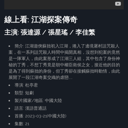
線上看: 江湖探案傳奇
主演: 張達源 / 張星瑤 / 李佳繁
簡介: 江湖遊俠蘇拙初入江湖，捲入了邊境屠村詛咒殺人
案，在一系列詛咒殺人時間中揭開真相，沒想到犯案的竟然
是一隊軍人，由此案形成了江湖三人組，其中包含了身份神
秘的丁秀，不想丁秀竟是朝中權臣衛侯之女，接近他的目的
是為了得到蘇拙的身份，但丁秀卻在接觸蘇拙時動情，由此
展開了一段江湖奇案交織的虐戀……
導演: 杜亭君
類型: 短劇
製片國家/地區: 中國大陸
語言: 漢語普通話
首播: 2023-03-21(中國大陸)
集數: 21