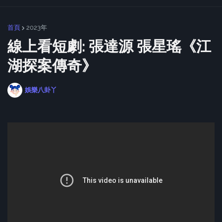
首頁
2023年
線上看短劇: 張達源 張星瑤《江
湖探案傳奇》
娛樂八卦丫