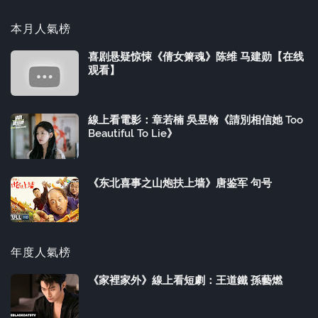
本月人氣榜
喜剧悬疑惊悚《倩女箫魂》陈维 马建勋【在线
观看】
線上看電影：章若楠 吳昱翰《請別相信她 Too
Beautiful To Lie》
《东北喜事之山炮扶上墙》唐鉴军 句号
年度人氣榜
《家裡家外》線上看短劇：王道鐵 孫藝燃