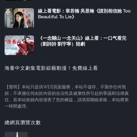
線上看電影：章若楠 吳昱翰《請別相信她 Too
Beautiful To Lie》
《一念關山 一念关山》線上看：一口气看完
（劉詩詩 劉宇寧）陸劇
海量中文劇集電影綜藝動漫！免費線上看
【聲明】本站只提供WEB頁面服務，本站不儲存、不製作任何視
頻，不承擔任何由於內容的合法性及健康性所引起的爭議和法律責
任。若本站收錄內容侵害了您的權益，請填寫聯絡表格，本站將第
一時間處理。
總網頁瀏覽次數