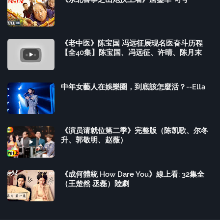
《老中医》陈宝国 冯远征展现名医奋斗历程
【全40集】陈宝国、冯远征、许晴、陈月末
中年女藝人在娛樂圈，到底該怎麼活？--Ella
《演员请就位第二季》完整版（陈凯歌、尔冬
升、郭敬明、赵薇）
《成何體統 How Dare You》線上看: 32集全
（王楚然 丞磊）陸劇