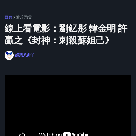
首頁
新片預告
線上看電影：劉釔彤 韓金明 許
贏之《封神：刺殺蘇妲己》
娛樂八卦丫