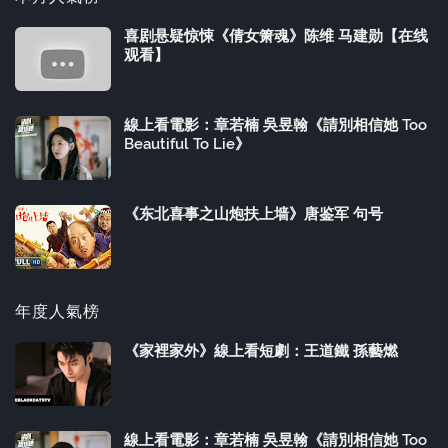
喜剧悬疑惊悚《倩女箫魂》陈维 马建勋【在线
观看】
線上看電影：章若楠 吳昱翰《請別相信她 Too
Beautiful To Lie》
《东北喜事之山炮扶上墙》唐鉴军 句号
年度人氣榜
《家裡家外》線上看短劇：王道鐵 孫藝燃
線上看電影：章若楠 吳昱翰《請別相信她 Too