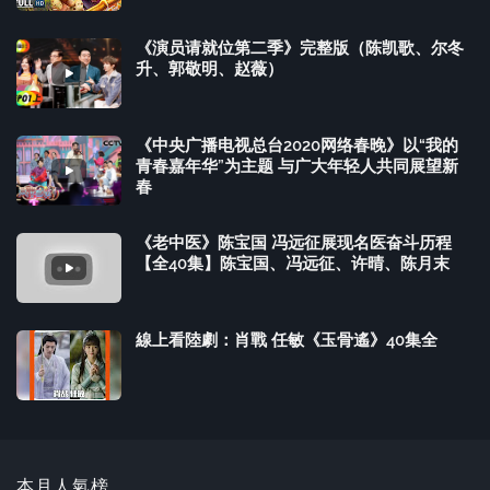
《演员请就位第二季》完整版（陈凯歌、尔冬
升、郭敬明、赵薇）
《中央广播电视总台2020网络春晚》以“我的
青春嘉年华”为主题 与广大年轻人共同展望新
春
《老中医》陈宝国 冯远征展现名医奋斗历程
【全40集】陈宝国、冯远征、许晴、陈月末
線上看陸劇：肖戰 任敏《玉骨遙》40集全
本月人氣榜