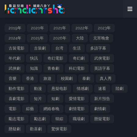
2019年
2020年
2021年
2022年
2023年
2024年
2025年
2026年
大陸
元宵晚會
古裝電影
古裝劇
台湾
生活
多語字幕
年代劇
快訊
奇幻電影
奇幻劇
武俠電影
武俠劇
知識
青春劇
科幻電影
英語字幕
音樂
香港
旅遊
校園劇
泰劇
真人秀
動作電影
動漫
悬疑电影
情感劇
速看
陸劇
喜劇電影
短片
短劇
愛情電影
新片預告
電影
綜藝
網絡春晚
劇情電影
劇情劇
勵志電影
勵志劇
韓綜
職場劇
懸疑電影
懸疑劇
歡喜劇
驚悚電影