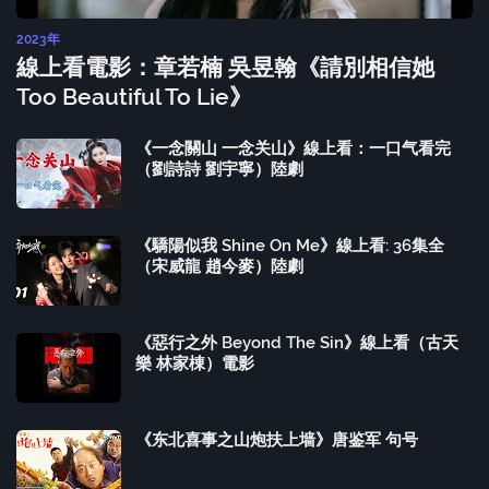
2023年
線上看電影：章若楠 吳昱翰《請別相信她
Too Beautiful To Lie》
《一念關山 一念关山》線上看：一口气看完
（劉詩詩 劉宇寧）陸劇
《驕陽似我 Shine On Me》線上看: 36集全
（宋威龍 趙今麥）陸劇
《惡行之外 Beyond The Sin》線上看（古天
樂 林家棟）電影
《东北喜事之山炮扶上墙》唐鉴军 句号