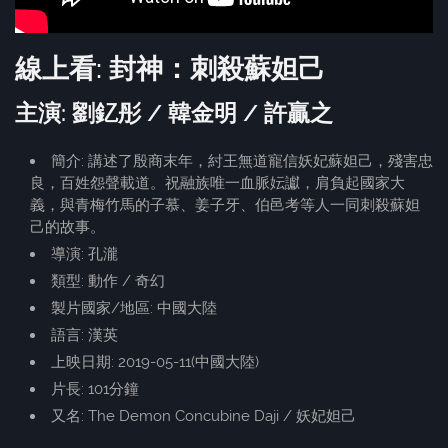
線上看: 封神：刺殺蘇妲己
主演: 劉釔彤 / 韓金明 / 許贏之
簡介: 講述了殷商末年，紂王無道寵信妖妃蘇妲己，殘害忠
良，百姓怨聲載道。祝融族唯一血脈妘讞，肩負起國家大
義，與青梅竹馬的子慕、姜子牙、伯邑考等人一同刺殺蘇妲
己的故事。
導演: 孔瀧
類型: 動作 / 奇幻
製片國家/地區: 中國大陸
語言: 漢英
上映日期: 2019-05-11(中國大陸)
片長: 101分鐘
又名: The Demon Concubine Daji / 妖妃妲己