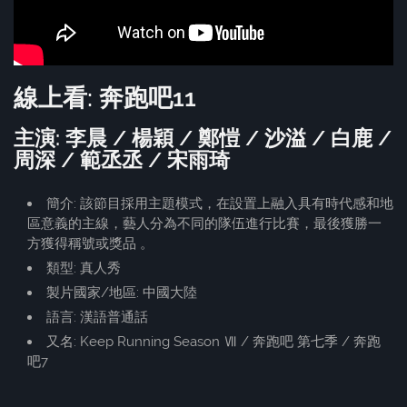
線上看: 奔跑吧11
主演: 李晨 / 楊穎 / 鄭愷 / 沙溢 / 白鹿 /
周深 / 範丞丞 / 宋雨琦
簡介: 該節目採用主題模式，在設置上融入具有時代感和地
區意義的主線，藝人分為不同的隊伍進行比賽，最後獲勝一
方獲得稱號或獎品 。
類型: 真人秀
製片國家/地區: 中國大陸
語言: 漢語普通話
又名: Keep Running Season Ⅶ / 奔跑吧 第七季 / 奔跑
吧7