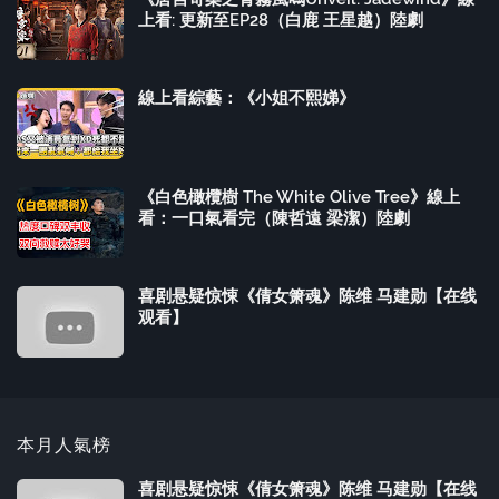
上看: 更新至EP28（白鹿 王星越）陸劇
線上看綜藝：《小姐不熙娣》
《白色橄欖樹 The White Olive Tree》線上
看：一口氣看完（陳哲遠 梁潔）陸劇
喜剧悬疑惊悚《倩女箫魂》陈维 马建勋【在线
观看】
本月人氣榜
喜剧悬疑惊悚《倩女箫魂》陈维 马建勋【在线