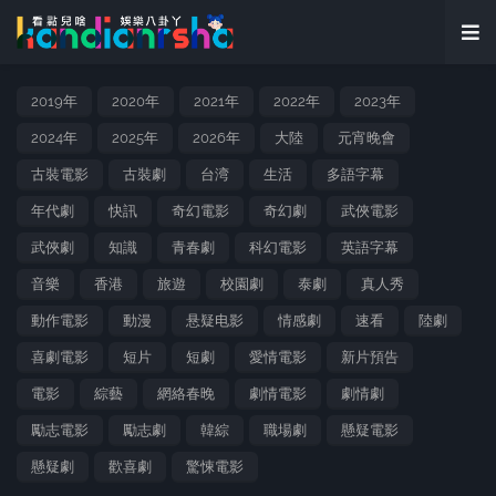
2019年
2020年
2021年
2022年
2023年
2024年
2025年
2026年
大陸
元宵晚會
古裝電影
古裝劇
台湾
生活
多語字幕
年代劇
快訊
奇幻電影
奇幻劇
武俠電影
武俠劇
知識
青春劇
科幻電影
英語字幕
音樂
香港
旅遊
校園劇
泰劇
真人秀
動作電影
動漫
悬疑电影
情感劇
速看
陸劇
喜劇電影
短片
短劇
愛情電影
新片預告
電影
綜藝
網絡春晚
劇情電影
劇情劇
勵志電影
勵志劇
韓綜
職場劇
懸疑電影
懸疑劇
歡喜劇
驚悚電影