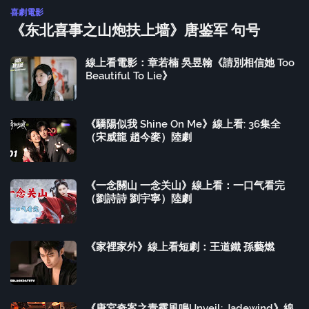
喜劇電影
《东北喜事之山炮扶上墙》唐鉴军 句号
線上看電影：章若楠 吳昱翰《請別相信她 Too
Beautiful To Lie》
《驕陽似我 Shine On Me》線上看: 36集全
（宋威龍 趙今麥）陸劇
《一念關山 一念关山》線上看：一口气看完
（劉詩詩 劉宇寧）陸劇
《家裡家外》線上看短劇：王道鐵 孫藝燃
《唐宮奇案之青霧風鳴Unveil: Jadewind》線