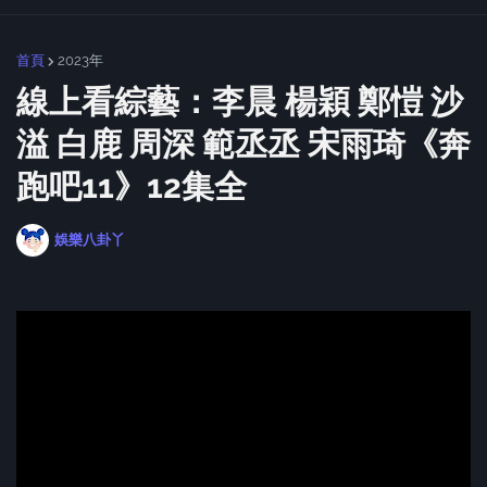
首頁
2023年
線上看綜藝：李晨 楊穎 鄭愷 沙
溢 白鹿 周深 範丞丞 宋雨琦《奔
跑吧11》12集全
娛樂八卦丫