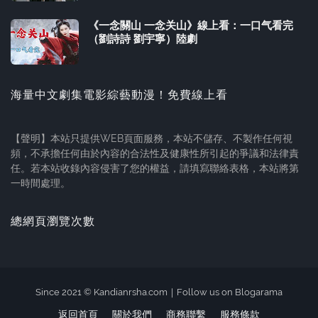
《一念關山 一念关山》線上看：一口气看完
（劉詩詩 劉宇寧）陸劇
海量中文劇集電影綜藝動漫！免費線上看
【聲明】本站只提供WEB頁面服務，本站不儲存、不製作任何視
頻，不承擔任何由於內容的合法性及健康性所引起的爭議和法律責
任。若本站收錄內容侵害了您的權益，請填寫聯絡表格，本站將第
一時間處理。
總網頁瀏覽次數
Since 2021 ©
Kandianrsha.com
｜
Follow us on Blogarama
返回首頁
關於我們
商務聯繫
服務條款