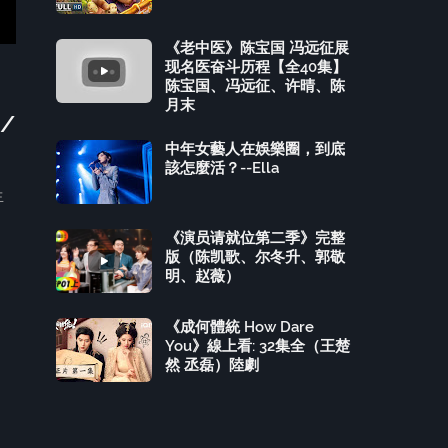
《老中医》陈宝国 冯远征展
现名医奋斗历程【全40集】
陈宝国、冯远征、许晴、陈
月末
/
中年女藝人在娛樂圈，到底
該怎麼活？--Ella
生
《演员请就位第二季》完整
版（陈凯歌、尔冬升、郭敬
明、赵薇）
《成何體統 How Dare
You》線上看: 32集全（王楚
然 丞磊）陸劇