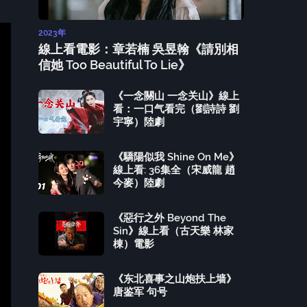
2023年
線上看電影：章若楠 吳昱翰《請別相
信她 Too Beautiful To Lie》
《一念關山 一念关山》線上
看：一口气看完（劉詩詩 劉
宇寧）陸劇
《驕陽似我 Shine On Me》
線上看: 36集全（宋威龍 趙
今麥）陸劇
《惡行之外 Beyond The
Sin》線上看（古天樂 林家
棟）電影
《东北喜事之山炮扶上墙》
唐鉴军 句号