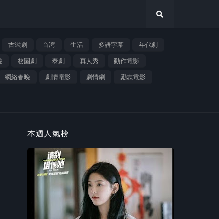
古裝劇
台湾
生活
多語字幕
年代劇
遊
校園劇
泰劇
真人秀
動作電影
網絡春晚
劇情電影
劇情劇
勵志電影
本週人氣榜