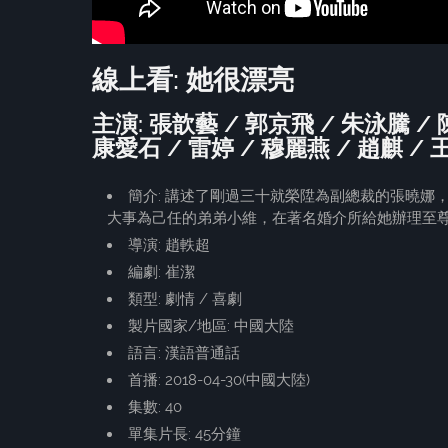
線上看: 她很漂亮
主演: 張歆藝 / 郭京飛 / 朱泳騰 / 
康愛石 / 雷婷 / 穆麗燕 / 趙麒 /
簡介: 講述了剛過三十就榮陞為副總裁的張曉
大事為己任的弟弟小維，在著名婚介所給她辦理至尊
導演: 趙軼超
編劇: 崔潔
類型: 劇情 / 喜劇
製片國家/地區: 中國大陸
語言: 漢語普通話
首播: 2018-04-30(中國大陸)
集數: 40
單集片長: 45分鐘