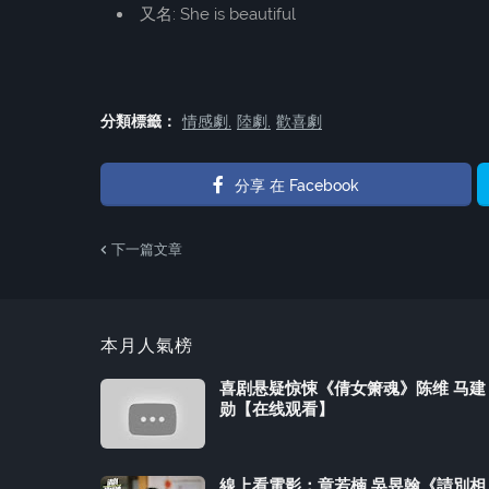
又名: She is beautiful
分類標籤：
情感劇
陸劇
歡喜劇
分享 在 Facebook
下一篇文章
本月人氣榜
喜剧悬疑惊悚《倩女箫魂》陈维 马建
勋【在线观看】
線上看電影：章若楠 吳昱翰《請別相