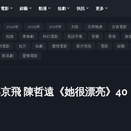
電影
綜藝
動漫
短劇
快訊
更多
2024年
2025年
2026年
大陸
元宵晚會
古裝電影
知識
青春劇
科幻電影
英語字幕
音樂
香港
旅
劇電影
短片
短劇
愛情電影
新片預告
電影
綜藝
歡喜劇
驚悚電影
京飛 陳哲遠《她很漂亮》40