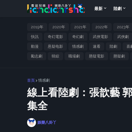
最新
陸劇
2019年
2020年
2021年
2022年
2023年
快訊
奇幻電影
奇幻劇
武俠電影
武俠劇
動漫
悬疑电影
情感劇
速看
陸劇
喜
勵志劇
韓綜
職場劇
懸疑電影
懸疑劇
首頁
情感劇
線上看陸劇：張歆藝 郭
集全
娛樂八卦丫