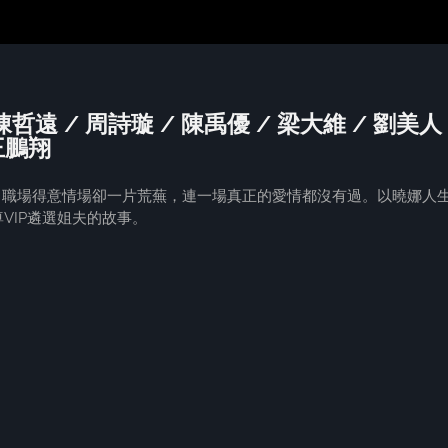
陳哲遠 / 周詩璇 / 陳禹優 / 梁大維 / 劉美人 
 王鵬翔
娜，職場得意情場卻一片荒蕪，連一場真正的愛情都沒有過。以曉娜人
VIP遴選姐夫的故事。