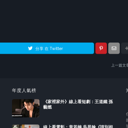
分享 在 Twitter
上一篇文
年度人氣榜
《家裡家外》線上看短劇：王道鐵 孫
藝燃
線上看電影：章若楠 吳昱翰《請別相