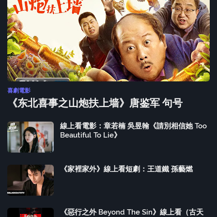
喜劇電影
《东北喜事之山炮扶上墙》唐鉴军 句号
線上看電影：章若楠 吳昱翰《請別相信她 Too
Beautiful To Lie》
《家裡家外》線上看短劇：王道鐵 孫藝燃
《惡行之外 Beyond The Sin》線上看（古天