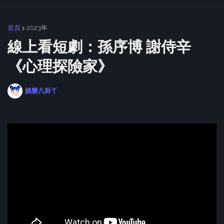
首頁
2023年
線上看短劇：孫序博 謝侍辛
《心理探險家》
娛樂八卦丫