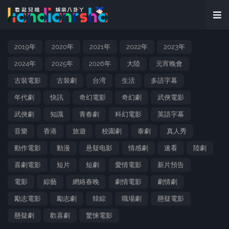
2019年
2020年
2021年
2022年
2023年
2024年
2025年
2026年
大陸
元宵晚會
古裝電影
古裝劇
台湾
生活
多語字幕
年代劇
快訊
奇幻電影
奇幻劇
武俠電影
武俠劇
知識
青春劇
科幻電影
英語字幕
音樂
香港
旅遊
校園劇
泰劇
真人秀
動作電影
動漫
悬疑电影
情感劇
速看
陸劇
喜劇電影
短片
短劇
愛情電影
新片預告
電影
綜藝
網絡春晚
劇情電影
劇情劇
勵志電影
勵志劇
韓綜
職場劇
懸疑電影
懸疑劇
歡喜劇
驚悚電影