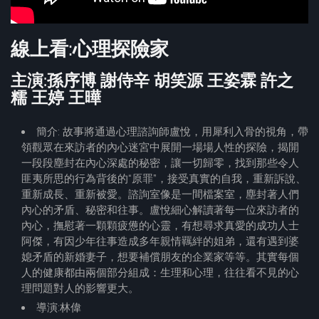
線上看:心理探險家
主演:孫序博 謝侍辛 胡笑源 王姿霖 許之
糯 王婷 王曄
簡介: 故事將通過心理諮詢師盧悅，用犀利入骨的視角，帶
領觀眾在來訪者的內心迷宮中展開一場場人性的探險，揭開
一段段塵封在內心深處的秘密，讓一切歸零，找到那些令人
匪夷所思的行為背後的“原罪”，接受真實的自我，重新訴說、
重新成長、重新被愛。諮詢室像是一間檔案室，塵封著人們
內心的矛盾、秘密和往事。盧悅細心解讀著每一位來訪者的
內心，撫慰著一顆顆疲憊的心靈，有想尋求真愛的成功人士
阿傑，有因少年往事造成多年親情羈絆的姐弟，還有遇到婆
媳矛盾的新婚妻子，想要補償朋友的企業家等等。其實每個
人的健康都由兩個部分組成：生理和心理，往往看不見的心
理問題對人的影響更大。
導演:林偉