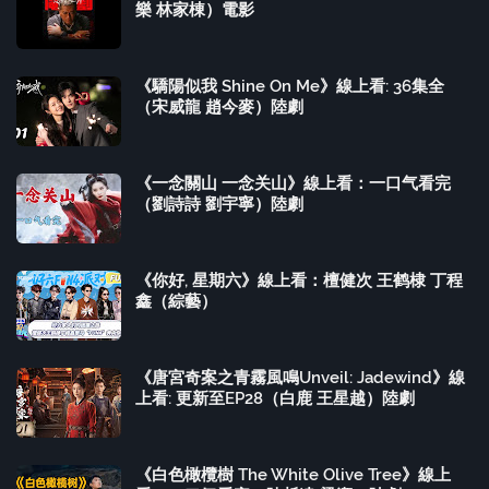
樂 林家棟）電影
《驕陽似我 Shine On Me》線上看: 36集全
（宋威龍 趙今麥）陸劇
《一念關山 一念关山》線上看：一口气看完
（劉詩詩 劉宇寧）陸劇
《你好, 星期六》線上看：檀健次 王鹤棣 丁程
鑫（綜藝）
《唐宮奇案之青霧風鳴Unveil: Jadewind》線
上看: 更新至EP28（白鹿 王星越）陸劇
《白色橄欖樹 The White Olive Tree》線上