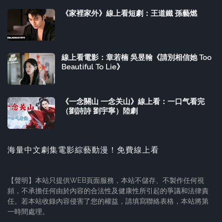
《家裡家外》線上看短劇：王道鐵 孫藝燃
線上看電影：章若楠 吳昱翰《請別相信她 Too
Beautiful To Lie》
《一念關山 一念关山》線上看：一口气看完
（劉詩詩 劉宇寧）陸劇
海量中文劇集電影綜藝動漫！免費線上看
【聲明】本站只提供WEB頁面服務，本站不儲存、不製作任何視
頻，不承擔任何由於內容的合法性及健康性所引起的爭議和法律責
任。若本站收錄內容侵害了您的權益，請填寫聯絡表格，本站將第
一時間處理。