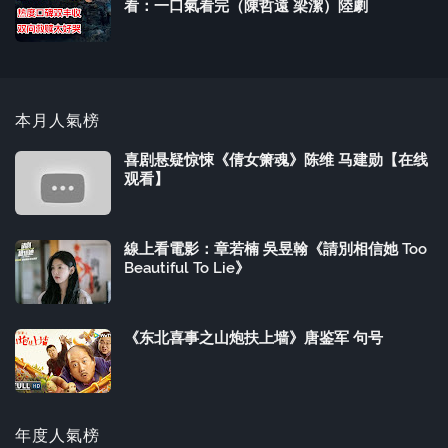
看：一口氣看完（陳哲遠 梁潔）陸劇
本月人氣榜
喜剧悬疑惊悚《倩女箫魂》陈维 马建勋【在线
观看】
線上看電影：章若楠 吳昱翰《請別相信她 Too
Beautiful To Lie》
《东北喜事之山炮扶上墙》唐鉴军 句号
年度人氣榜