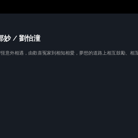
 鄭妙 / 劉怡潼
陸宇恆意外相遇，由歡喜冤家到相知相愛，夢想的道路上相互鼓勵、相