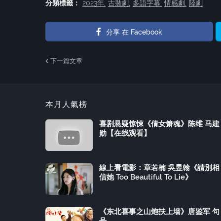
分類標籤：
2023年
古裝劇
多語字幕
情感劇
陸劇
分享 在 Facebook
下一篇文章
本月人氣榜
喜剧悬疑惊悚《倩女箫魂》陈维 马建
勋【在线观看】
線上看電影：章若楠 吳昱翰《請別相
信她 Too Beautiful To Lie》
《东北喜事之山炮扶上墙》唐鉴军 句