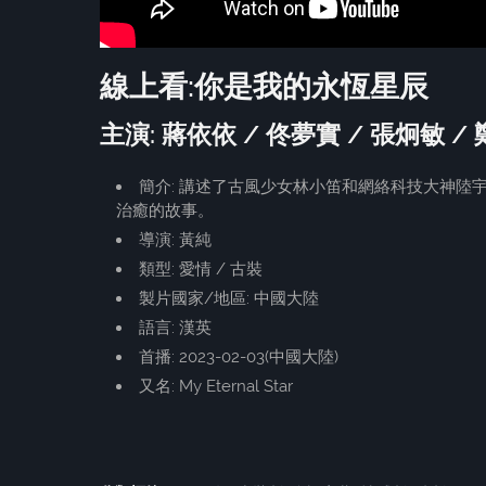
線上看:你是我的永恆星辰
主演: 蔣依依 / 佟夢實 / 張炯敏 /
簡介: 講述了古風少女林小笛和網絡科技大神
治癒的故事。
導演: 黃純
類型: 愛情 / 古裝
製片國家/地區: 中國大陸
語言: 漢英
首播: 2023-02-03(中國大陸)
又名: My Eternal Star