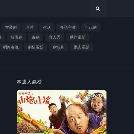
古裝劇
台湾
生活
多語字幕
年代劇
遊
校園劇
泰劇
真人秀
動作電影
網絡春晚
劇情電影
劇情劇
勵志電影
本週人氣榜