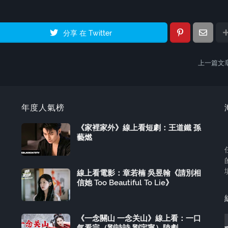
分享 在 Twitter
上一篇文
年度人氣榜
《家裡家外》線上看短劇：王道鐵 孫
藝燃
線上看電影：章若楠 吳昱翰《請別相
信她 Too Beautiful To Lie》
《一念關山 一念关山》線上看：一口