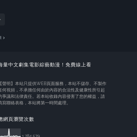
章
海量中文劇集電影綜藝動漫！免費線上看
【聲明】本站只提供WEB頁面服務，本站不儲存、不製作
任何視頻，不承擔任何由於內容的合法性及健康性所引起
的爭議和法律責任。若本站收錄內容侵害了您的權益，請
填寫聯絡表格，本站將第一時間處理。
總網頁瀏覽次數
1,784,579