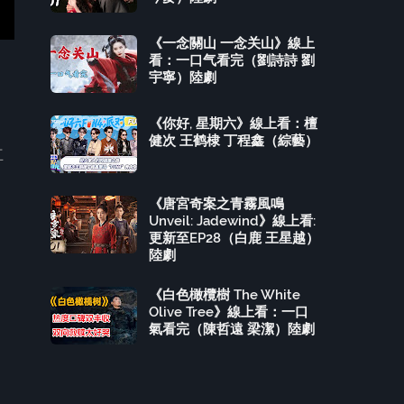
《一念關山 一念关山》線上
看：一口气看完（劉詩詩 劉
宇寧）陸劇
《你好, 星期六》線上看：檀
健次 王鹤棣 丁程鑫（綜藝）
互
《唐宮奇案之青霧風鳴
Unveil: Jadewind》線上看:
更新至EP28（白鹿 王星越）
陸劇
《白色橄欖樹 The White
Olive Tree》線上看：一口
氣看完（陳哲遠 梁潔）陸劇