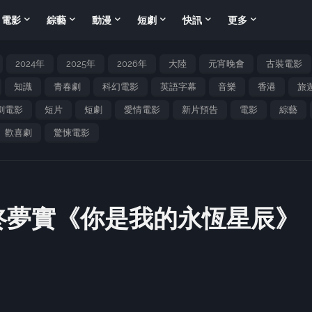
電影
綜藝
動漫
短劇
快訊
更多
2024年
2025年
2026年
大陸
元宵晚會
古裝電影
知識
青春劇
科幻電影
英語字幕
音樂
香港
旅
劇電影
短片
短劇
愛情電影
新片預告
電影
綜藝
歡喜劇
驚悚電影
 佟夢實《你是我的永恆星辰》