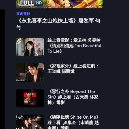
喜劇電影
《东北喜事之山炮扶上墙》唐鉴军 句
号
線上看電影：章若楠 吳昱翰
《請別相信她 Too Beautiful
To Lie》
《家裡家外》線上看短劇：
王道鐵 孫藝燃
《惡行之外 Beyond The
Sin》線上看（古天樂 林家
棟）電影
《驕陽似我 Shine On Me》
線上看: 36集全（宋威龍 趙
今麥）陸劇