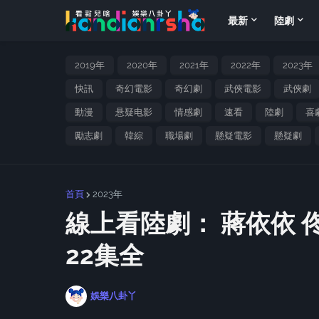
最新
陸劇
2019年
2020年
2021年
2022年
2023年
快訊
奇幻電影
奇幻劇
武俠電影
武俠劇
動漫
悬疑电影
情感劇
速看
陸劇
喜
勵志劇
韓綜
職場劇
懸疑電影
懸疑劇
首頁
2023年
線上看陸劇： 蔣依依
22集全
娛樂八卦丫