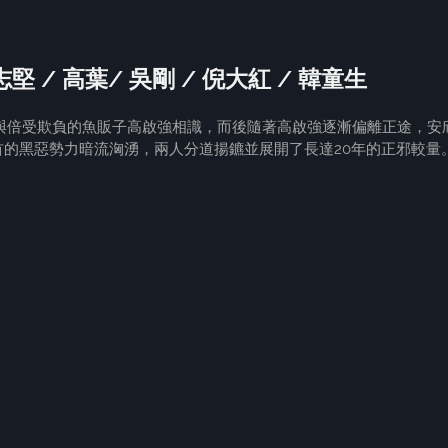
志堅 / 高葉/ 吳剛 / 倪大紅 / 韓童生
安欣與倍受欺負的魚販子高啟強相識，而後隨著高啟強逐漸偏離正途，安
首的黑惡勢力暗流洶湧，兩人分道揚鑣並展開了長達20年的正邪較量