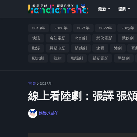
最新
陸劇
2019年
2020年
2021年
2022年
2023年
快訊
奇幻電影
奇幻劇
武俠電影
武俠劇
動漫
悬疑电影
情感劇
速看
陸劇
喜
勵志劇
韓綜
職場劇
懸疑電影
懸疑劇
首頁
2023年
線上看陸劇：張譯 張
娛樂八卦丫