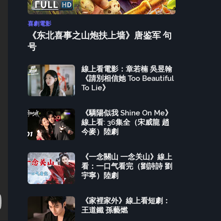
喜劇電影
《东北喜事之山炮扶上墙》唐鉴军 句
号
線上看電影：章若楠 吳昱翰
《請別相信她 Too Beautiful
To Lie》
《驕陽似我 Shine On Me》
線上看: 36集全（宋威龍 趙
今麥）陸劇
《一念關山 一念关山》線上
看：一口气看完（劉詩詩 劉
宇寧）陸劇
《家裡家外》線上看短劇：
王道鐵 孫藝燃