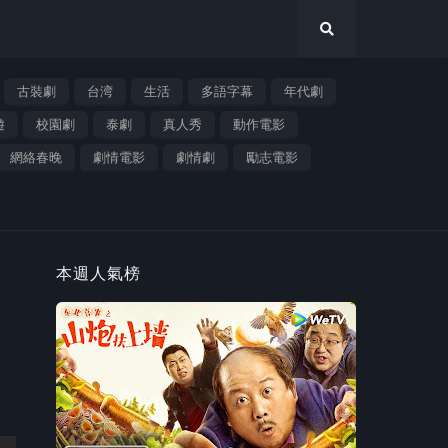
古裝劇
台湾
生活
多語字幕
年代劇
遊
校園劇
泰劇
真人秀
動作電影
網絡春晚
劇情電影
劇情劇
勵志電影
本週人氣榜