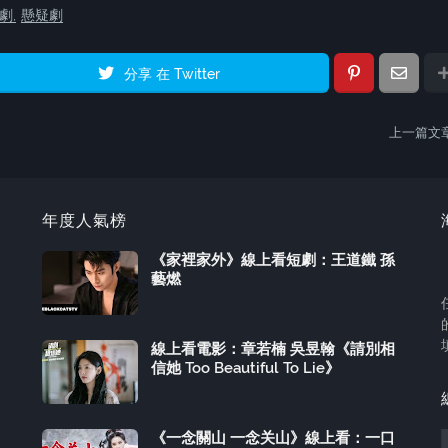
劇
懸疑劇
分享 在 Twitter
上一篇文
年度人氣榜
《家裡家外》線上看短劇：王道鐵 孫
藝燃
線上看電影：章若楠 吳昱翰《請別相
信她 Too Beautiful To Lie》
《一念關山 一念关山》線上看：一口