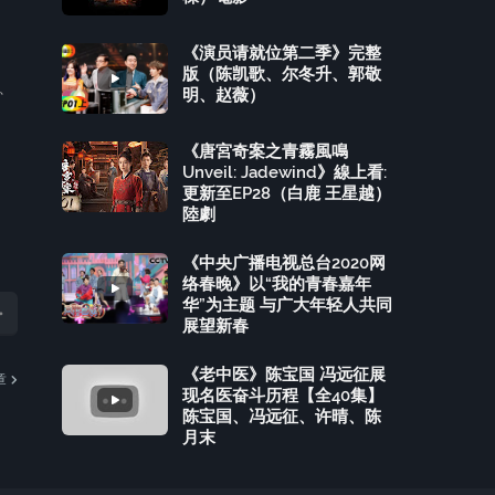
《演员请就位第二季》完整
版（陈凯歌、尔冬升、郭敬
、
明、赵薇）
，
《唐宮奇案之青霧風鳴
Unveil: Jadewind》線上看:
更新至EP28（白鹿 王星越）
陸劇
《中央广播电视总台2020网
络春晚》以“我的青春嘉年
华”为主题 与广大年轻人共同
展望新春
《老中医》陈宝国 冯远征展
章
现名医奋斗历程【全40集】
陈宝国、冯远征、许晴、陈
月末