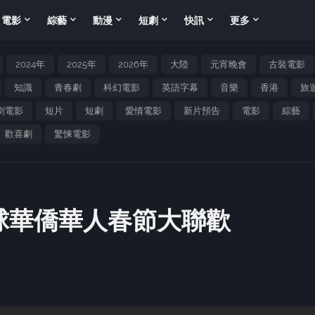
電影
綜藝
動漫
短劇
快訊
更多
2024年
2025年
2026年
大陸
元宵晚會
古裝電影
知識
青春劇
科幻電影
英語字幕
音樂
香港
旅
劇電影
短片
短劇
愛情電影
新片預告
電影
綜藝
歡喜劇
驚悚電影
全球華僑華人春節大聯歡