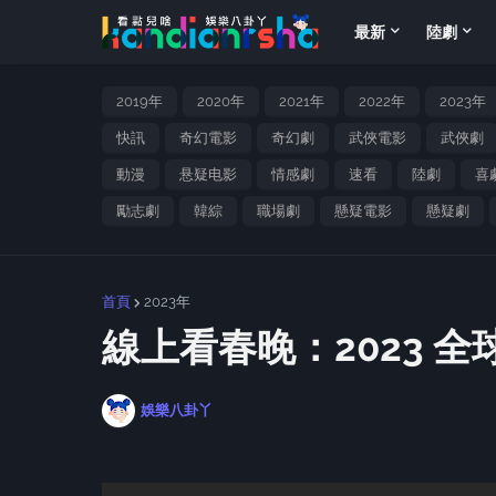
最新
陸劇
2019年
2020年
2021年
2022年
2023年
快訊
奇幻電影
奇幻劇
武俠電影
武俠劇
動漫
悬疑电影
情感劇
速看
陸劇
喜
勵志劇
韓綜
職場劇
懸疑電影
懸疑劇
首頁
2023年
線上看春晚：2023 
娛樂八卦丫