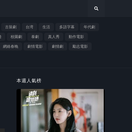
古裝劇
台湾
生活
多語字幕
年代劇
遊
校園劇
泰劇
真人秀
動作電影
網絡春晚
劇情電影
劇情劇
勵志電影
本週人氣榜