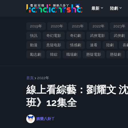
最新
陸劇
2019年
2020年
2021年
2022年
2023年
快訊
奇幻電影
奇幻劇
武俠電影
武俠劇
動漫
悬疑电影
情感劇
速看
陸劇
喜
勵志劇
韓綜
職場劇
懸疑電影
懸疑劇
首頁
2022年
線上看綜藝：劉耀文 沈
班》12集全
娛樂八卦丫