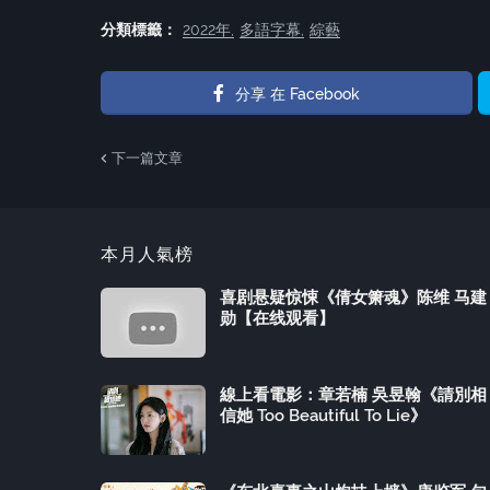
分類標籤：
2022年
多語字幕
綜藝
分享 在 Facebook
下一篇文章
本月人氣榜
喜剧悬疑惊悚《倩女箫魂》陈维 马建
勋【在线观看】
線上看電影：章若楠 吳昱翰《請別相
信她 Too Beautiful To Lie》