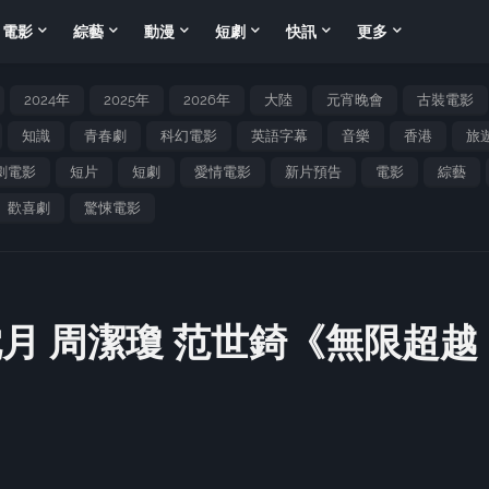
電影
綜藝
動漫
短劇
快訊
更多
2024年
2025年
2026年
大陸
元宵晚會
古裝電影
知識
青春劇
科幻電影
英語字幕
音樂
香港
旅
劇電影
短片
短劇
愛情電影
新片預告
電影
綜藝
歡喜劇
驚悚電影
月 周潔瓊 范世錡《無限超越