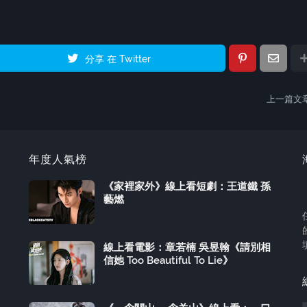
分享 在 Twitter
上一篇文
年度人氣榜
《家裡家外》線上看短劇：王道鐵 孫
藝燃
線上看電影：章若楠 吳昱翰《請別相
信她 Too Beautiful To Lie》