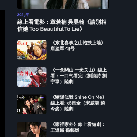
2023年
線上看電影：章若楠 吳昱翰《請別相
信她 Too Beautiful To Lie》
《东北喜事之山炮扶上墙》
唐鉴军 句号
《一念關山 一念关山》線上
看：一口气看完（劉詩詩 劉
宇寧）陸劇
《驕陽似我 Shine On Me》
線上看: 36集全（宋威龍 趙
今麥）陸劇
《家裡家外》線上看短劇：
王道鐵 孫藝燃