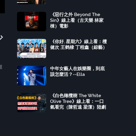
《惡行之外 Beyond The
Sin》線上看（古天樂 林家
棟）電影
少
《你好, 星期六》線上看：檀
健次 王鹤棣 丁程鑫（綜藝）
超
中年女藝人在娛樂圈，到底
該怎麼活？--Ella
《白色橄欖樹 The White
Olive Tree》線上看：一口
氣看完（陳哲遠 梁潔）陸劇