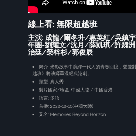
線上看: 無限超越班
主演: 成龍/爾冬升/惠英紅/吳鎮
年團-劉耀文/沈月/薛凱琪/許魏洲/
治廷/榮梓杉/郭俊辰
簡介: 光影故事中演繹一代人的青春回憶，聲聲
越班》將演繹重溫經典港劇。
類型: 真人秀
製片國家/地區: 中國大陸 / 中國香港
語言: 多語
首播: 2022-12-10(中國大陸)
又名: Memories Beyond Horizon