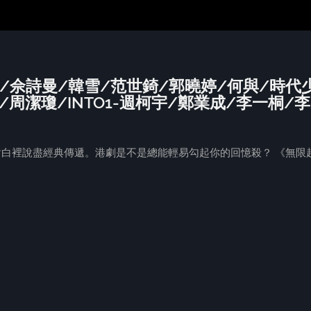
宇/佘詩曼/韓雪/范世錡/郭曉婷/何與/時代
周潔瓊/INTO1-週柯宇/鄭業成/李一桐/李
對白裡說盡經典傳遞。港劇是不是總能輕易勾起你的回憶殺？ 《無限