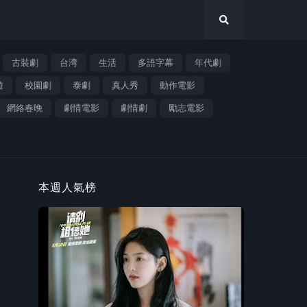
古裝劇
台湾
生活
多語字幕
年代劇
遊
校園劇
泰劇
真人秀
動作電影
網絡春晚
劇情電影
劇情劇
勵志電影
本週人氣榜