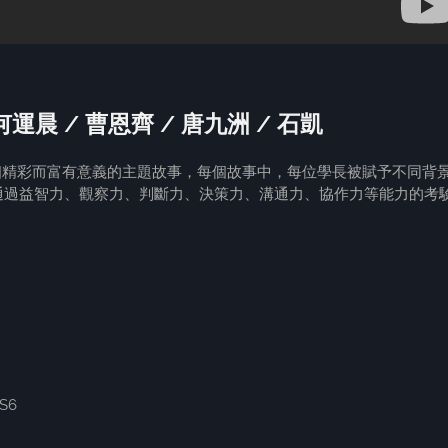
何運晨 / 曹恩齊 / 唐九洲 / 石凱
五個精彩而富有意義的主題故事，每個故事中，每位學長被賦予不同背
通過益智力、觀察力、判斷力、決策力、溝通力、協作力等能力的考
S6