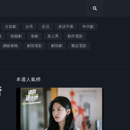
古裝劇
台湾
生活
多語字幕
年代劇
遊
校園劇
泰劇
真人秀
動作電影
網絡春晚
劇情電影
劇情劇
勵志電影
本週人氣榜
唐