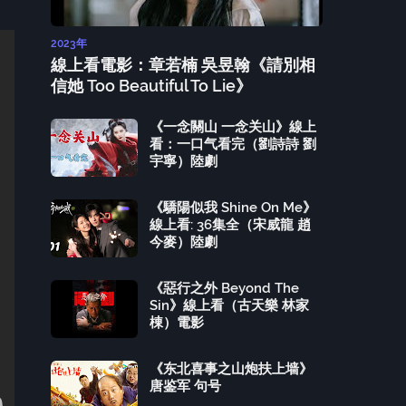
2023年
線上看電影：章若楠 吳昱翰《請別相
信她 Too Beautiful To Lie》
《一念關山 一念关山》線上
看：一口气看完（劉詩詩 劉
宇寧）陸劇
《驕陽似我 Shine On Me》
線上看: 36集全（宋威龍 趙
今麥）陸劇
《惡行之外 Beyond The
Sin》線上看（古天樂 林家
棟）電影
《东北喜事之山炮扶上墙》
唐鉴军 句号