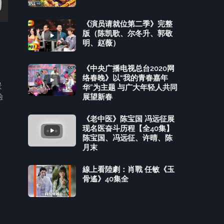
《演员请就位第二季》完整
版（陈凯歌、尔冬升、郭敬
明、赵薇）
《中央广播电视总台2020网
络春晚》以“我的青春嘉年
景
华”为主题 与广大年轻人共同
展望新春
驗
《老中医》陈宝国 冯远征展
现名医奋斗历程【全40集】
陈宝国、冯远征、许晴、陈
月末
線上看陸劇：肖戰 任敏《玉
骨遙》40集全