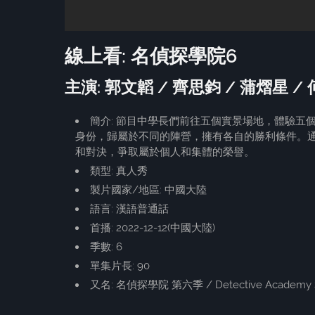
線上看: 名偵探學院6
主演: 郭文韜 / 齊思鈞 / 蒲熠星 / 
簡介: 節目中學長們前往五個實景場地，體驗
身份，歸屬於不同的陣營，擁有各自的勝利條件。
和對決，爭取屬於個人和集體的榮譽。
類型: 真人秀
製片國家/地區: 中國大陸
語言: 漢語普通話
首播: 2022-12-12(中國大陸)
季數: 6
單集片長: 90
又名: 名偵探學院 第六季 / Detective Academy 