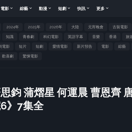
電影
綜藝
動漫
短劇
快訊
更多
2024年
2025年
2026年
大陸
元宵晚會
古裝電影
知識
青春劇
科幻電影
英語字幕
音樂
香港
旅
劇電影
短片
短劇
愛情電影
新片預告
電影
綜藝
歡喜劇
驚悚電影
思鈞 蒲熠星 何運晨 曹恩齊 
6》7集全