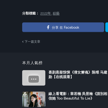
分類標籤：
2022年
綜藝
分享 在 Facebook
下一篇文章
本月人氣榜
喜剧悬疑惊悚《倩女箫魂》陈维 马建
勋【在线观看】
線上看電影：章若楠 吳昱翰《請別相
信她 Too Beautiful To Lie》