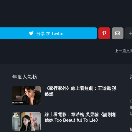
分享 在 Twitter
上一篇文
年度人氣榜
《家裡家外》線上看短劇：王道鐵 孫
藝燃
線上看電影：章若楠 吳昱翰《請別相
信她 Too Beautiful To Lie》