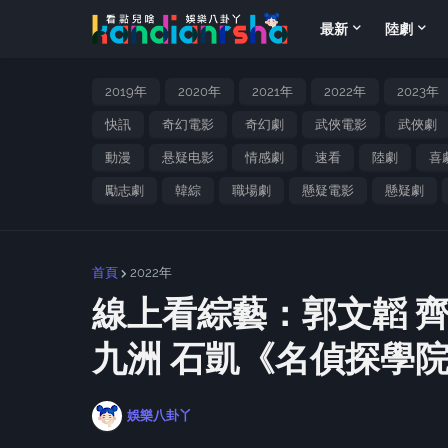
最新
陸劇
2019年
2020年
2021年
2022年
2023年
快訊
奇幻電影
奇幻劇
武俠電影
武俠劇
動漫
悬疑电影
情感劇
速看
陸劇
喜
勵志劇
韓綜
職場劇
懸疑電影
懸疑劇
首頁
2022年
線上看綜藝：郭文韜 齊
九洲 石凱《名偵探學院
娛樂八卦丫