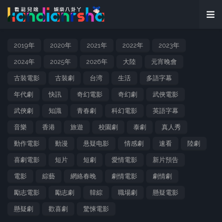
2019年
2020年
2021年
2022年
2023年
2024年
2025年
2026年
大陸
元宵晚會
古裝電影
古裝劇
台湾
生活
多語字幕
年代劇
快訊
奇幻電影
奇幻劇
武俠電影
武俠劇
知識
青春劇
科幻電影
英語字幕
音樂
香港
旅遊
校園劇
泰劇
真人秀
動作電影
動漫
悬疑电影
情感劇
速看
陸劇
喜劇電影
短片
短劇
愛情電影
新片預告
電影
綜藝
網絡春晚
劇情電影
劇情劇
勵志電影
勵志劇
韓綜
職場劇
懸疑電影
懸疑劇
歡喜劇
驚悚電影