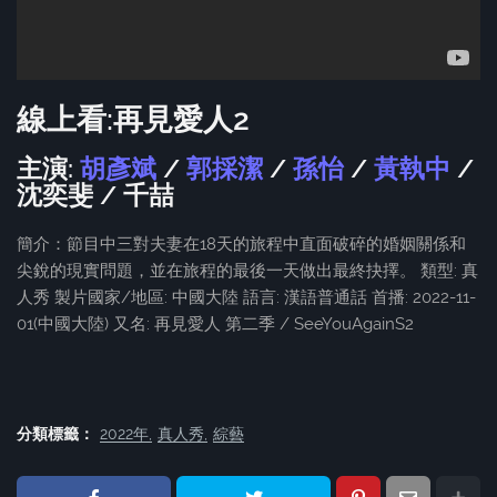
線上看:再見愛人2
主演:
胡彥斌
/
郭採潔
/
孫怡
/
黃執中
/
沈奕斐 / 千喆
簡介：節目中三對夫妻在18天的旅程中直面破碎的婚姻關係和
尖銳的現實問題，並在旅程的最後一天做出最終抉擇。 類型: 真
人秀 製片國家/地區: 中國大陸 語言: 漢語普通話 首播: 2022-11-
01(中國大陸) 又名: 再見愛人 第二季 / SeeYouAgainS2
分類標籤：
2022年
真人秀
綜藝