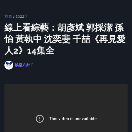
首頁
2022年
線上看綜藝：胡彥斌 郭採潔 孫
怡 黃執中 沈奕斐 千喆《再見愛
人2》14集全
娛樂八卦丫