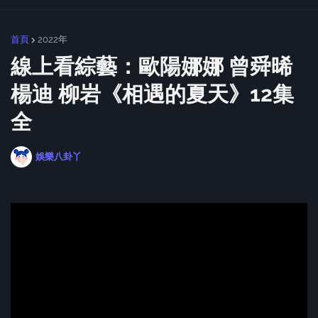
首頁
2022年
線上看綜藝：歐陽娜娜 曾舜晞
楊迪 柳岩《相遇的夏天》12集
全
娛樂八卦丫