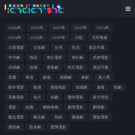
2019年
2020年
2021年
2022年
2023年
2024年
2025年
2026年
大陸
元宵晚會
古裝電影
古裝劇
台湾
生活
多語字幕
年代劇
快訊
奇幻電影
奇幻劇
武俠電影
武俠劇
知識
青春劇
科幻電影
英語字幕
音樂
香港
旅遊
校園劇
泰劇
真人秀
動作電影
動漫
悬疑电影
情感劇
速看
陸劇
喜劇電影
短片
短劇
愛情電影
新片預告
電影
綜藝
網絡春晚
劇情電影
劇情劇
勵志電影
勵志劇
韓綜
職場劇
懸疑電影
懸疑劇
歡喜劇
驚悚電影