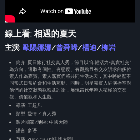
線上看: 相遇的夏天
主演:
歐陽娜娜
/
曾舜晞
/
楊迪
/
柳岩
簡介: 夏日旅行社交真人秀，節目以“年輕活力+真實社交”
為方向，選取有個性、有態度、有觀點且有交友訴求的多位
素人作為嘉賓。素人嘉賓們將共同生活15天，其中將經歷不
同形式日常約會和生活互動。同時，明星嘉賓入駐演播室對
他們的社交狀態觀察及討論，展現當代年輕人積極的交友
觀、價值觀和人生觀。
導演: 王超凡
類型: 愛情 / 真人秀
製片國家/地區: 中國大陸
語言: 多语
首播: 2022-09-01(中國大陸)