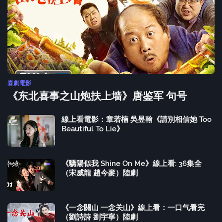
喜劇電影
《东北喜事之山炮扶上墙》唐鉴军 句号
線上看電影：章若楠 吳昱翰《請別相信她 Too
Beautiful To Lie》
《驕陽似我 Shine On Me》線上看: 36集全
（宋威龍 趙今麥）陸劇
《一念關山 一念关山》線上看：一口气看完
（劉詩詩 劉宇寧）陸劇