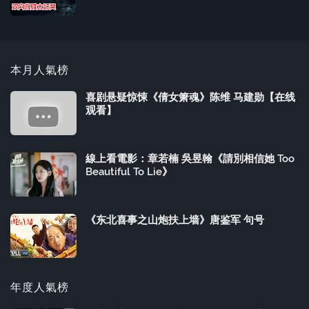
本月人氣榜
喜剧悬疑惊悚《倩女箫魂》陈维 马建勋【在线
观看】
線上看電影：章若楠 吳昱翰《請別相信她 Too
Beautiful To Lie》
《东北喜事之山炮扶上墙》唐鉴军 句号
年度人氣榜