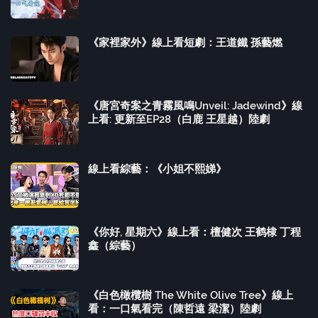
《家裡家外》線上看短劇：王道鐵 孫藝燃
《唐宮奇案之青霧風鳴Unveil: Jadewind》線
上看: 更新至EP28（白鹿 王星越）陸劇
線上看綜藝：《小姐不熙娣》
《你好, 星期六》線上看：檀健次 王鹤棣 丁程
鑫（綜藝）
《白色橄欖樹 The White Olive Tree》線上
看：一口氣看完（陳哲遠 梁潔）陸劇