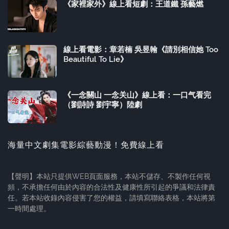
《家裡家外》線上看短劇：王道鐵 孫藝燃
線上看電影：章若楠 吳昱翰《請別相信她 Too
Beautiful To Lie》
《一念關山 一念关山》線上看：一口气看完
（劉詩詩 劉宇寧）陸劇
海量中文劇集電影綜藝動漫！免費線上看
【聲明】本站只提供WEB頁面服務，本站不儲存、不製作任何視
頻，不承擔任何由於內容的合法性及健康性所引起的爭議和法律責
任。若本站收錄內容侵害了您的權益，請填寫聯絡表格，本站將第
一時間處理。