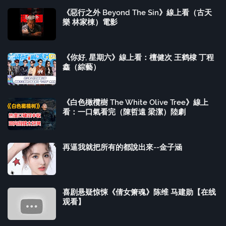
《惡行之外 Beyond The Sin》線上看（古天
樂 林家棟）電影
《你好, 星期六》線上看：檀健次 王鹤棣 丁程
鑫（綜藝）
《白色橄欖樹 The White Olive Tree》線上
看：一口氣看完（陳哲遠 梁潔）陸劇
再逼我就把所有的都說出來--金子涵
喜剧悬疑惊悚《倩女箫魂》陈维 马建勋【在线
观看】