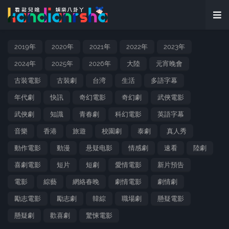
2019年
2020年
2021年
2022年
2023年
2024年
2025年
2026年
大陸
元宵晚會
古裝電影
古裝劇
台湾
生活
多語字幕
年代劇
快訊
奇幻電影
奇幻劇
武俠電影
武俠劇
知識
青春劇
科幻電影
英語字幕
音樂
香港
旅遊
校園劇
泰劇
真人秀
動作電影
動漫
悬疑电影
情感劇
速看
陸劇
喜劇電影
短片
短劇
愛情電影
新片預告
電影
綜藝
網絡春晚
劇情電影
劇情劇
勵志電影
勵志劇
韓綜
職場劇
懸疑電影
懸疑劇
歡喜劇
驚悚電影