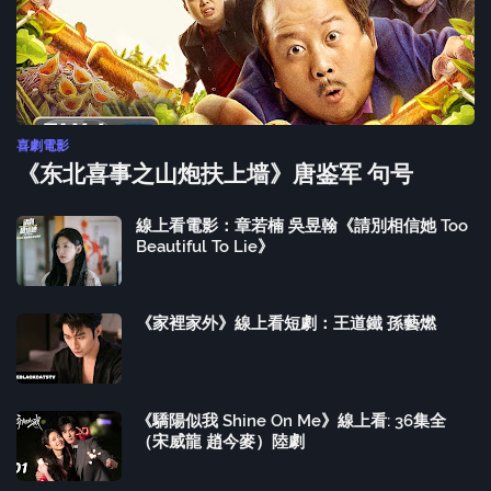
喜劇電影
《东北喜事之山炮扶上墙》唐鉴军 句号
線上看電影：章若楠 吳昱翰《請別相信她 Too
Beautiful To Lie》
《家裡家外》線上看短劇：王道鐵 孫藝燃
《驕陽似我 Shine On Me》線上看: 36集全
（宋威龍 趙今麥）陸劇