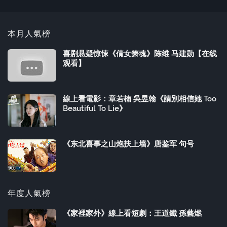
本月人氣榜
喜剧悬疑惊悚《倩女箫魂》陈维 马建勋【在线
观看】
線上看電影：章若楠 吳昱翰《請別相信她 Too
Beautiful To Lie》
《东北喜事之山炮扶上墙》唐鉴军 句号
年度人氣榜
《家裡家外》線上看短劇：王道鐵 孫藝燃