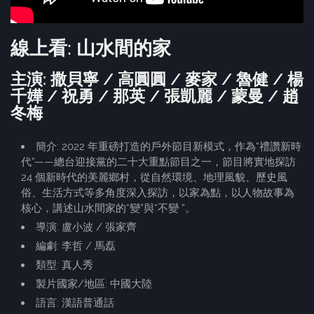
線上看: 山水間的家
主演: 撒貝寧 / 高圓圓 / 麥家 / 魯健 / 楊
千嬅 / 祝勇 / 那英 / 張凱麗 / 蒙曼 / 趙
冬梅
簡介: 2022 年重磅打造的戶外節目新模式，作為“禮讚新時
代”——總台迎接黨的二十大重點節目之一，節目將實地探訪
24 個新時代的美麗鄉村，從自然環境、地理風貌、歷史風
俗、生活方式等多角度深入探訪，以家為點，以人物故事為
核心，講述山水間家的“變”與“不變 ”。
導演: 盧小波 / 張家齊
編劇: 李哲 / 馬磊
類型: 真人秀
製片國家/地區: 中國大陸
語言: 漢語普通話