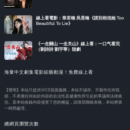
線上看電影：章若楠 吳昱翰《請別相信她 Too
Beautiful To Lie》
《一念關山 一念关山》線上看：一口气看完
（劉詩詩 劉宇寧）陸劇
海量中文劇集電影綜藝動漫！免費線上看
【聲明】本站只提供WEB頁面服務，本站不儲存、不製作任何視
頻，不承擔任何由於內容的合法性及健康性所引起的爭議和法律責
任。若本站收錄內容侵害了您的權益，請填寫聯絡表格，本站將第
一時間處理。
總網頁瀏覽次數