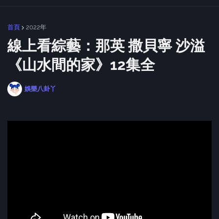
首頁
2022年
線上看綜藝：那英 撒貝寧 沙溢
《山水間的家》12集全
娛樂八卦丫