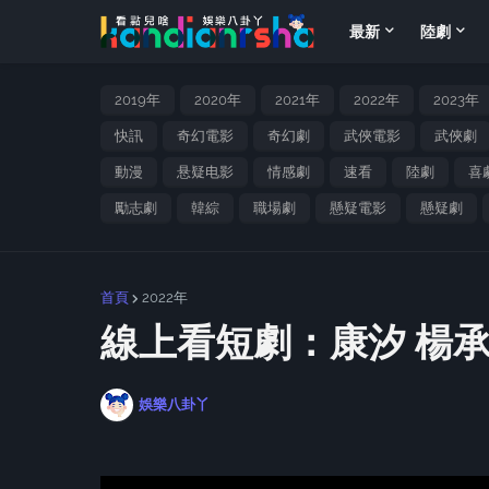
最新
陸劇
2019年
2020年
2021年
2022年
2023年
快訊
奇幻電影
奇幻劇
武俠電影
武俠劇
動漫
悬疑电影
情感劇
速看
陸劇
喜
勵志劇
韓綜
職場劇
懸疑電影
懸疑劇
首頁
2022年
線上看短劇：康汐 楊
娛樂八卦丫