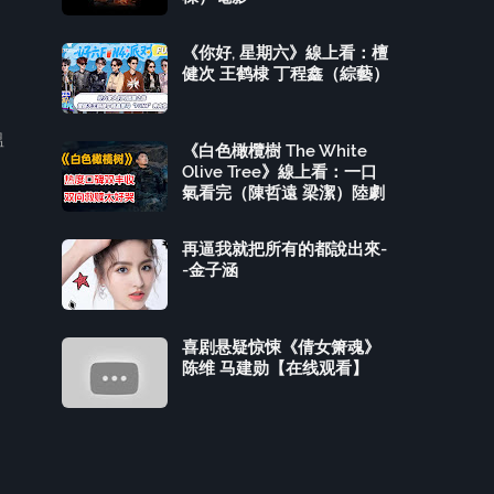
《你好, 星期六》線上看：檀
健次 王鹤棣 丁程鑫（綜藝）
溫
《白色橄欖樹 The White
Olive Tree》線上看：一口
氣看完（陳哲遠 梁潔）陸劇
再逼我就把所有的都說出來-
-金子涵
喜剧悬疑惊悚《倩女箫魂》
陈维 马建勋【在线观看】