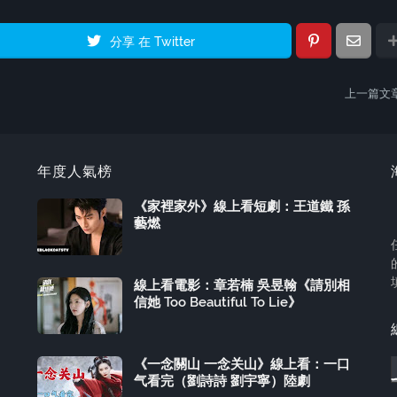
分享 在 Twitter
上一篇文
年度人氣榜
《家裡家外》線上看短劇：王道鐵 孫
藝燃
線上看電影：章若楠 吳昱翰《請別相
信她 Too Beautiful To Lie》
《一念關山 一念关山》線上看：一口
气看完（劉詩詩 劉宇寧）陸劇