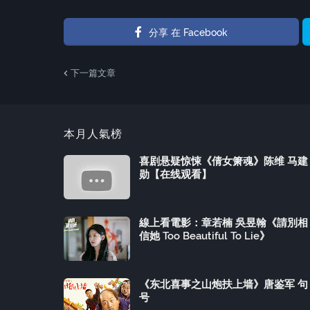
分享 在 Facebook
下一篇文章
本月人氣榜
喜剧悬疑惊悚《倩女箫魂》陈维 马建
勋【在线观看】
線上看電影：章若楠 吳昱翰《請別相
信她 Too Beautiful To Lie》
《东北喜事之山炮扶上墙》唐鉴军 句
号