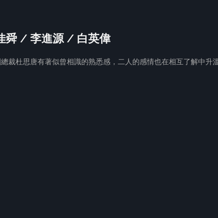
韓佳舜 / 李進源 / 白英偉
集團總裁杜思唐有著似曾相識的熟悉感，二人的感情也在相互了解中升