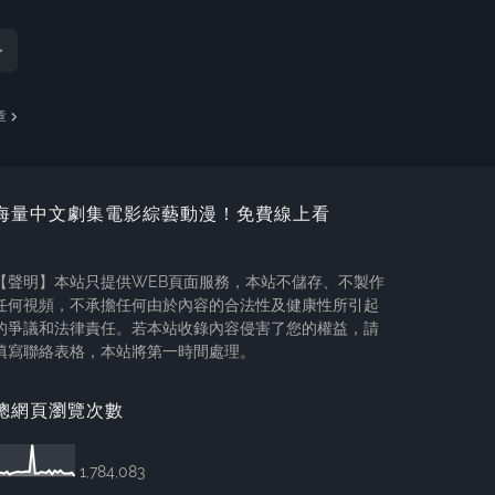
章
海量中文劇集電影綜藝動漫！免費線上看
【聲明】本站只提供WEB頁面服務，本站不儲存、不製作
任何視頻，不承擔任何由於內容的合法性及健康性所引起
的爭議和法律責任。若本站收錄內容侵害了您的權益，請
填寫聯絡表格，本站將第一時間處理。
總網頁瀏覽次數
1,784,083