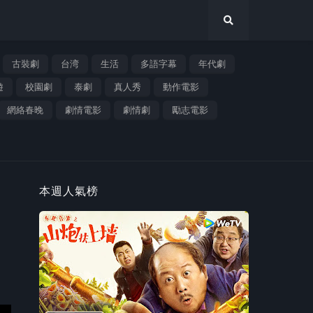
古裝劇
台湾
生活
多語字幕
年代劇
遊
校園劇
泰劇
真人秀
動作電影
網絡春晚
劇情電影
劇情劇
勵志電影
本週人氣榜