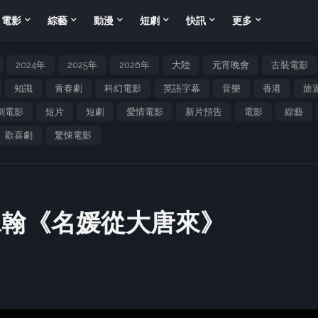
電影
綜藝
動漫
短劇
快訊
更多
2024年
2025年
2026年
大陸
元宵晚會
古裝電影
知識
青春劇
科幻電影
英語字幕
音樂
香港
旅
劇電影
短片
短劇
愛情電影
新片預告
電影
綜藝
歡喜劇
驚悚電影
承翰《名媛從大唐來》