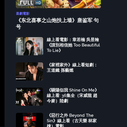
喜劇電影
《东北喜事之山炮扶上墙》唐鉴军 句
号
線上看電影：章若楠 吳昱翰
《請別相信她 Too Beautiful
To Lie》
《家裡家外》線上看短劇：
王道鐵 孫藝燃
《驕陽似我 Shine On Me》
線上看: 36集全（宋威龍 趙
今麥）陸劇
《惡行之外 Beyond The
Sin》線上看（古天樂 林家
棟）電影