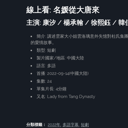
線上看: 名媛從大唐來
主演: 康汐 / 楊承翰 / 徐熙鈺 / 
簡介: 講述雲家大小姐雲洛璃意外失憶對杜氏
的愛情故事。
類型: 短劇
製片國家/地區: 中國大陸
語言: 多語
首播: 2022-09-14(中國大陸)
集數: 24
單集片長: 4分鐘
又名: Lady from Tang Dynasty
分類標籤：
2022年
多語字幕
短劇