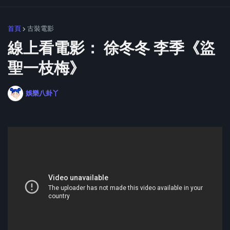
首頁
古裝電影
線上看電影： 徐冬冬 李季《盜
聖一枝梅》
娛樂八卦丫