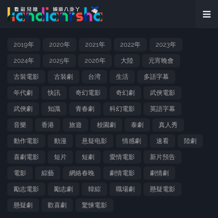
2019年
2020年
2021年
2022年
2023年
2024年
2025年
2026年
大陸
元宵晚會
古裝電影
古裝劇
台湾
生活
多語字幕
年代劇
快訊
奇幻電影
奇幻劇
武俠電影
武俠劇
知識
青春劇
科幻電影
英語字幕
音樂
香港
旅遊
校園劇
泰劇
真人秀
動作電影
動漫
悬疑电影
情感劇
速看
陸劇
喜劇電影
短片
短劇
愛情電影
新片預告
電影
綜藝
網絡春晚
劇情電影
劇情劇
勵志電影
勵志劇
韓綜
職場劇
懸疑電影
懸疑劇
歡喜劇
驚悚電影