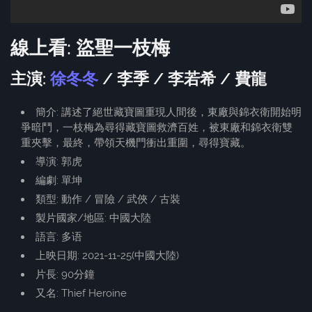
線上看: 盜聖一枝梅
主演:
徐冬冬
/ 李季 / 李若希 / 費龍
簡介: 講述了絕世藏寶圖重現人間後，東廠與錦衣衛開始明
爭暗鬥，一枝梅為尋得藏寶圖救濟百姓，被東廠和錦衣衛雙
重夾擊，最終，帶領天機門衝出重圍，尋得寶藏。
導演: 郭虎
編劇: 單坤
類型: 動作 / 冒險 / 武俠 / 古裝
製片國家/地區: 中國大陸
語言: 多语
上映日期: 2021-11-25(中國大陸)
片長: 90分鐘
又名: Thief Heroine