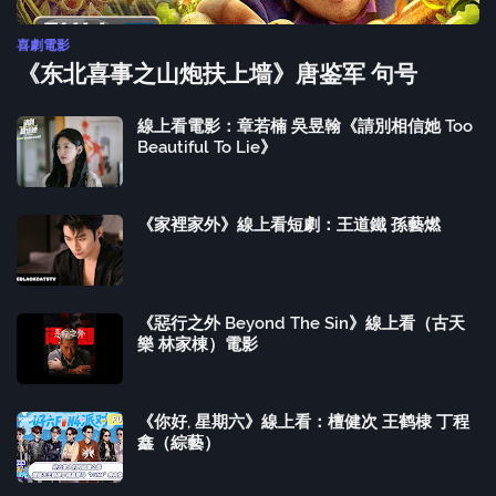
喜劇電影
《东北喜事之山炮扶上墙》唐鉴军 句号
線上看電影：章若楠 吳昱翰《請別相信她 Too
Beautiful To Lie》
《家裡家外》線上看短劇：王道鐵 孫藝燃
《惡行之外 Beyond The Sin》線上看（古天
樂 林家棟）電影
《你好, 星期六》線上看：檀健次 王鹤棣 丁程
鑫（綜藝）