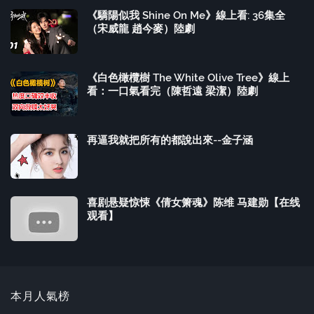
《驕陽似我 Shine On Me》線上看: 36集全
（宋威龍 趙今麥）陸劇
《白色橄欖樹 The White Olive Tree》線上
看：一口氣看完（陳哲遠 梁潔）陸劇
再逼我就把所有的都說出來--金子涵
喜剧悬疑惊悚《倩女箫魂》陈维 马建勋【在线
观看】
本月人氣榜