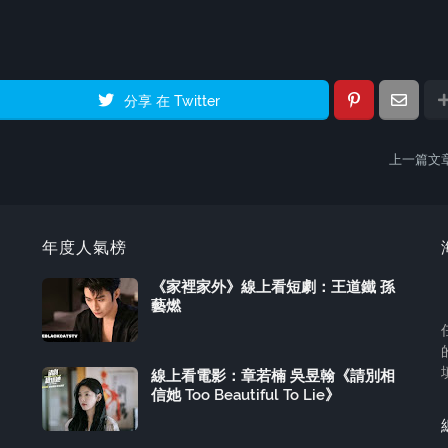
分享 在 Twitter
上一篇文
年度人氣榜
《家裡家外》線上看短劇：王道鐵 孫
藝燃
線上看電影：章若楠 吳昱翰《請別相
信她 Too Beautiful To Lie》