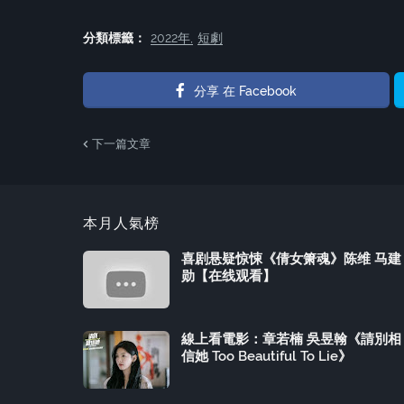
分類標籤：
2022年
短劇
分享 在 Facebook
下一篇文章
本月人氣榜
喜剧悬疑惊悚《倩女箫魂》陈维 马建
勋【在线观看】
線上看電影：章若楠 吳昱翰《請別相
信她 Too Beautiful To Lie》