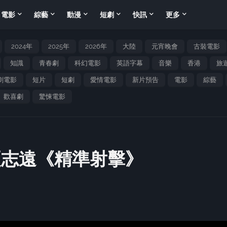
電影
綜藝
動漫
短劇
快訊
更多
2024年
2025年
2026年
大陸
元宵晚會
古裝電影
知識
青春劇
科幻電影
英語字幕
音樂
香港
旅
劇電影
短片
短劇
愛情電影
新片預告
電影
綜藝
歡喜劇
驚悚電影
夏志遠《精準射擊》