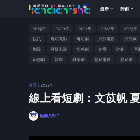
最新
陸劇
2019年
2020年
2021年
2022年
2023年
快訊
奇幻電影
奇幻劇
武俠電影
武俠劇
動漫
悬疑电影
情感劇
速看
陸劇
喜
勵志劇
韓綜
職場劇
懸疑電影
懸疑劇
首頁
2022年
線上看短劇：文苡帆 
娛樂八卦丫