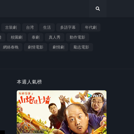
古裝劇
台湾
生活
多語字幕
年代劇
遊
校園劇
泰劇
真人秀
動作電影
網絡春晚
劇情電影
劇情劇
勵志電影
本週人氣榜