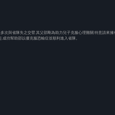
張多次與省隊失之交臂,其父邵剛為助力兒子克服心理難關,特意請來擁
起,成功幫助邵以優克服恐輸症並順利進入省隊。