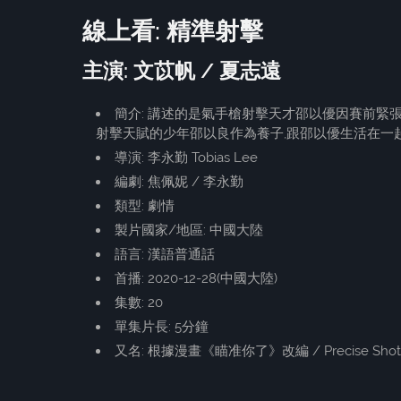
線上看: 精準射擊
主演: 文苡帆 / 夏志遠
簡介: 講述的是氣手槍射擊天才邵以優因賽前緊
射擊天賦的少年邵以良作為養子,跟邵以優生活在一
導演: 李永勤 Tobias Lee
編劇: 焦佩妮 / 李永勤
類型: 劇情
製片國家/地區: 中國大陸
語言: 漢語普通話
首播: 2020-12-28(中國大陸)
集數: 20
單集片長: 5分鐘
又名: 根據漫畫《瞄准你了》改編 / Precise Shot