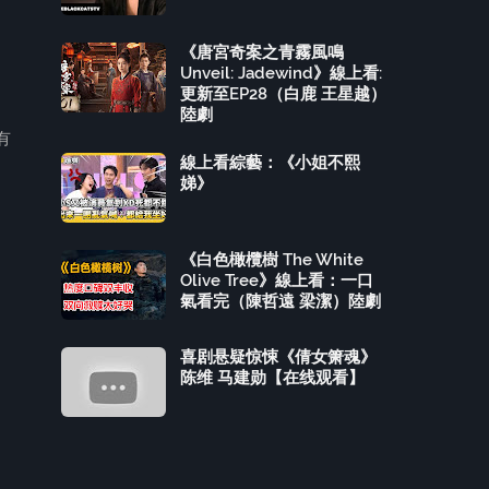
《唐宮奇案之青霧風鳴
Unveil: Jadewind》線上看:
更新至EP28（白鹿 王星越）
陸劇
有
線上看綜藝：《小姐不熙
娣》
《白色橄欖樹 The White
Olive Tree》線上看：一口
氣看完（陳哲遠 梁潔）陸劇
喜剧悬疑惊悚《倩女箫魂》
陈维 马建勋【在线观看】