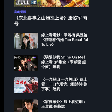
喜劇電影
《东北喜事之山炮扶上墙》唐鉴军 句
号
線上看電影：章若楠 吳昱翰
《請別相信她 Too Beautiful
To Lie》
《驕陽似我 Shine On Me》
線上看: 36集全（宋威龍 趙
今麥）陸劇
《一念關山 一念关山》線上
看：一口气看完（劉詩詩 劉
宇寧）陸劇
《家裡家外》線上看短劇：
王道鐵 孫藝燃