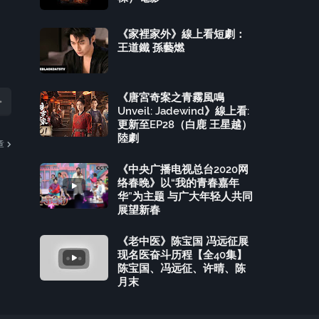
《家裡家外》線上看短劇：
王道鐵 孫藝燃
《唐宮奇案之青霧風鳴
Unveil: Jadewind》線上看:
更新至EP28（白鹿 王星越）
陸劇
章
《中央广播电视总台2020网
络春晚》以“我的青春嘉年
华”为主题 与广大年轻人共同
展望新春
《老中医》陈宝国 冯远征展
现名医奋斗历程【全40集】
陈宝国、冯远征、许晴、陈
月末