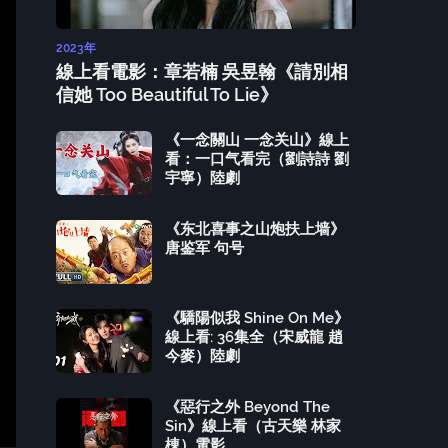
2023年
線上看電影：章若楠 吳昱翰《請別相
信她 Too Beautiful To Lie》
《一念關山 一念关山》線上
看：一口气看完（劉詩詩 劉
宇寧）陸劇
《东北喜事之山炮扶上墙》
唐鉴军 句号
《驕陽似我 Shine On Me》
線上看: 36集全（宋威龍 趙
今麥）陸劇
《惡行之外 Beyond The
Sin》線上看（古天樂 林家
棟）電影