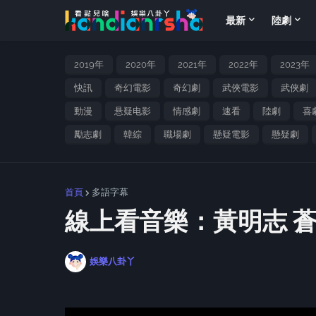
最新
陸劇
2019年
2020年
2021年
2022年
2023年
快訊
奇幻電影
奇幻劇
武俠電影
武俠劇
動漫
悬疑电影
情感劇
速看
陸劇
喜
勵志劇
韓綜
職場劇
懸疑電影
懸疑劇
首頁
多語字幕
線上看音樂：黃明志 
娛樂八卦丫