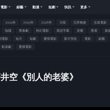
電影
綜藝
動漫
短劇
快訊
更多
2024年
2025年
2026年
大陸
元宵晚會
古裝電影
知識
青春劇
科幻電影
英語字幕
音樂
香港
旅
劇電影
短片
短劇
愛情電影
新片預告
電影
綜藝
歡喜劇
驚悚電影
蒼井空《別人的老婆》