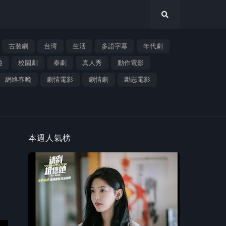
古裝劇
台湾
生活
多語字幕
年代劇
遊
校園劇
泰劇
真人秀
動作電影
網絡春晚
劇情電影
劇情劇
勵志電影
本週人氣榜