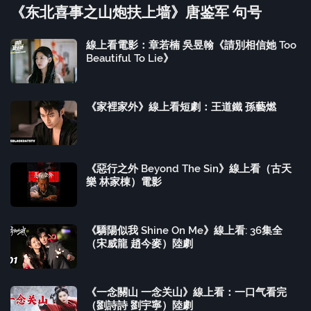
《东北喜事之山炮扶上墙》唐鉴军 句号
線上看電影：章若楠 吳昱翰《請別相信她 Too
Beautiful To Lie》
《家裡家外》線上看短劇：王道鐵 孫藝燃
《惡行之外 Beyond The Sin》線上看（古天
樂 林家棟）電影
《驕陽似我 Shine On Me》線上看: 36集全
（宋威龍 趙今麥）陸劇
《一念關山 一念关山》線上看：一口气看完
（劉詩詩 劉宇寧）陸劇