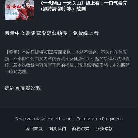
《一念關山 一念关山》線上看：一口气看完
（劉詩詩 劉宇寧）陸劇
海量中文劇集電影綜藝動漫！免費線上看
【聲明】本站只提供WEB頁面服務，本站不儲存、不製作任何視
頻，不承擔任何由於內容的合法性及健康性所引起的爭議和法律責
任。若本站收錄內容侵害了您的權益，請填寫聯絡表格，本站將第
一時間處理。
總網頁瀏覽次數
Since 2021 ©
Kandianrsha.com
｜
Follow us on Blogarama
返回首頁
關於我們
商務聯繫
服務條款