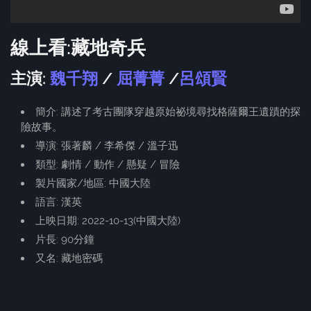
線上看:藏地奇兵
主演:
魏千翔
/
屈菁菁
/
呂頌賢
簡介: 講述了考古團隊穿越原始祕境尋找格薩爾王遺蹟的探
險故事。
導演: 張著麟 / 李希傑 / 溫子迅
類型: 劇情 / 動作 / 懸疑 / 冒險
製片國家/地區: 中國大陸
語言: 漢英
上映日期: 2022-10-13(中國大陸)
片長: 90分鐘
又名: 藏地密碼