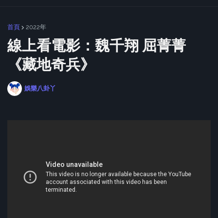
首頁
2022年
線上看電影：魏千翔 屈菁菁
《藏地奇兵》
娛樂八卦丫