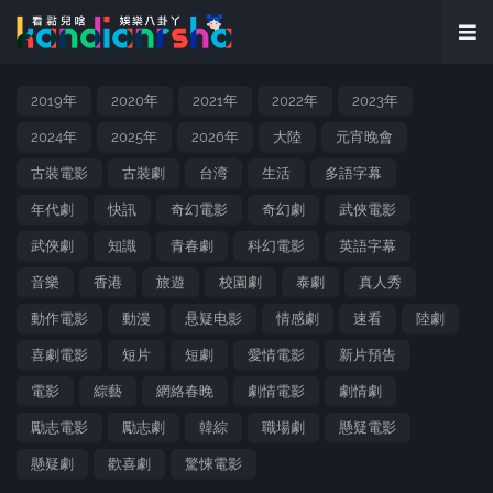
2019年
2020年
2021年
2022年
2023年
2024年
2025年
2026年
大陸
元宵晚會
古裝電影
古裝劇
台湾
生活
多語字幕
年代劇
快訊
奇幻電影
奇幻劇
武俠電影
武俠劇
知識
青春劇
科幻電影
英語字幕
音樂
香港
旅遊
校園劇
泰劇
真人秀
動作電影
動漫
悬疑电影
情感劇
速看
陸劇
喜劇電影
短片
短劇
愛情電影
新片預告
電影
綜藝
網絡春晚
劇情電影
劇情劇
勵志電影
勵志劇
韓綜
職場劇
懸疑電影
懸疑劇
歡喜劇
驚悚電影