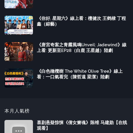
《你好, 星期六》線上看：檀健次 王鹤棣 丁程
鑫（綜藝）
《唐宮奇案之青霧風鳴Unveil: Jadewind》線
上看: 更新至EP28（白鹿 王星越）陸劇
《白色橄欖樹 The White Olive Tree》線上
看：一口氣看完（陳哲遠 梁潔）陸劇
本月人氣榜
喜剧悬疑惊悚《倩女箫魂》陈维 马建勋【在线
观看】