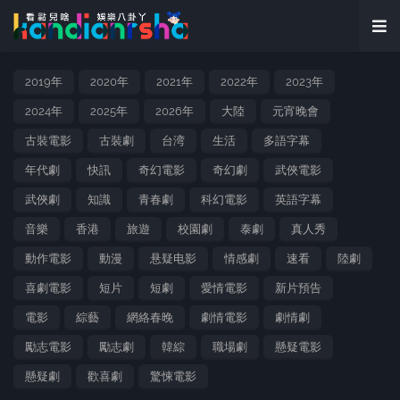
2019年
2020年
2021年
2022年
2023年
2024年
2025年
2026年
大陸
元宵晚會
古裝電影
古裝劇
台湾
生活
多語字幕
年代劇
快訊
奇幻電影
奇幻劇
武俠電影
武俠劇
知識
青春劇
科幻電影
英語字幕
音樂
香港
旅遊
校園劇
泰劇
真人秀
動作電影
動漫
悬疑电影
情感劇
速看
陸劇
喜劇電影
短片
短劇
愛情電影
新片預告
電影
綜藝
網絡春晚
劇情電影
劇情劇
勵志電影
勵志劇
韓綜
職場劇
懸疑電影
懸疑劇
歡喜劇
驚悚電影