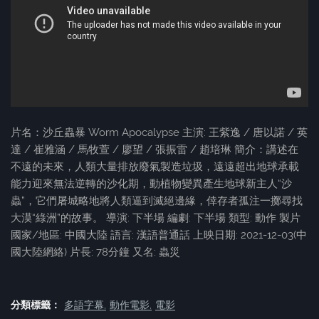
片名：沙丘蟲暴 Worm Apocalypse 主演: 王紫逸 / 唐以諾 / 英
達 / 崔雅涵 / 馬牧萱 / 廖望 / 張振雷 / 趙培琳 簡介：講述在
不遠的未來，人類大量排放廢氣製造垃圾，遠遠超出地球承載
能力迎來無法逆轉的沙化期，動植物變異產生地球新主人“沙
蟲”，它們屠城略地將人類逼到滅絕邊緣，倖存者孤注一擲尋找
大漠“綠洲”的故事。 導演: 下半場 編劇: 下半場 類型: 動作 製片
國家/地區: 中國大陸 語言: 漢語普通話 上映日期: 2021-12-03(中
國大陸網絡) 片長: 78分鐘 又名: 蟲災
分類標籤：
多語字幕
動作電影
電影