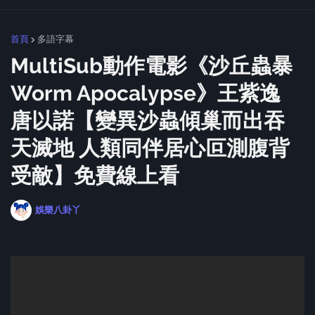
首頁
多語字幕
MultiSub動作電影《沙丘蟲暴
Worm Apocalypse》王紫逸
唐以諾【變異沙蟲傾巢而出吞
天滅地 人類同伴居心叵測腹背
受敵】免費線上看
娛樂八卦丫