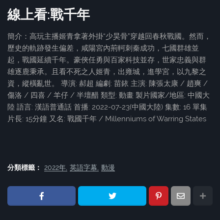
線上看:戰千年
簡介：高玩主播姬青拿著外掛“少昊骨”穿越回春秋戰國。然而，
歷史的軌跡發生偏差，咸陽宮內荊軻刺秦成功，七國群雄並
起，戰國延續千年。豪俠任勇與百家科技並存，世家忠義與群
雄逐鹿秉承。且看不死之人姬青，出雍城，進學宮，以九黎之
資，縱橫亂世。 導演: 郝超 編劇: 苗銥 主演: 陳張太康 / 趙爽 /
傷洛 / 四喜 / 羊仔 / 半壇醋 類型: 動畫 製片國家/地區: 中國大
陸 語言: 漢語普通話 首播: 2022-07-23(中國大陸) 集數: 16 單集
片長: 15分鐘 又名: 戰國千年 / Millenniums of Warring States
分類標籤：
2022年
英語字幕
動漫