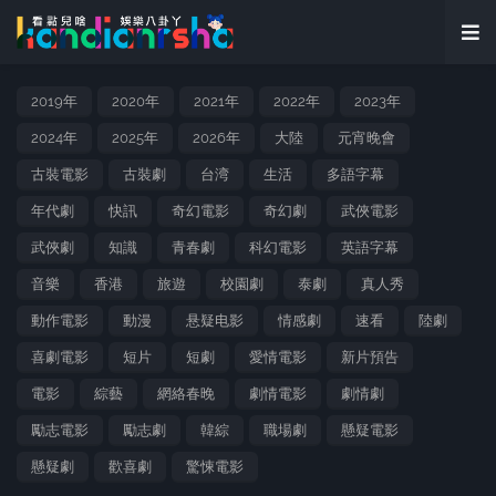
2019年
2020年
2021年
2022年
2023年
2024年
2025年
2026年
大陸
元宵晚會
古裝電影
古裝劇
台湾
生活
多語字幕
年代劇
快訊
奇幻電影
奇幻劇
武俠電影
武俠劇
知識
青春劇
科幻電影
英語字幕
音樂
香港
旅遊
校園劇
泰劇
真人秀
動作電影
動漫
悬疑电影
情感劇
速看
陸劇
喜劇電影
短片
短劇
愛情電影
新片預告
電影
綜藝
網絡春晚
劇情電影
劇情劇
勵志電影
勵志劇
韓綜
職場劇
懸疑電影
懸疑劇
歡喜劇
驚悚電影