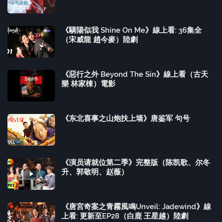
《驕陽似我 Shine On Me》線上看: 36集全
（宋威龍 趙今麥）陸劇
《惡行之外 Beyond The Sin》線上看（古天
樂 林家棟）電影
《东北喜事之山炮扶上墙》唐鉴军 句号
《演员请就位第二季》完整版（陈凯歌、尔冬
升、郭敬明、赵薇）
《唐宮奇案之青霧風鳴Unveil: Jadewind》線
上看: 更新至EP28（白鹿 王星越）陸劇