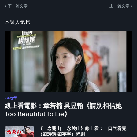
下一篇文章
上一篇文章
本週人氣榜
2023年
線上看電影：章若楠 吳昱翰《請別相信她
Too Beautiful To Lie》
《一念關山 一念关山》線上看：一口气看完
（劉詩詩 劉宇寧）陸劇