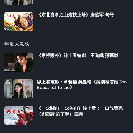
《东北喜事之山炮扶上墙》唐鉴军 句号
年度人氣榜
《家裡家外》線上看短劇：王道鐵 孫藝燃
線上看電影：章若楠 吳昱翰《請別相信她 Too
Beautiful To Lie》
《一念關山 一念关山》線上看：一口气看完
（劉詩詩 劉宇寧）陸劇