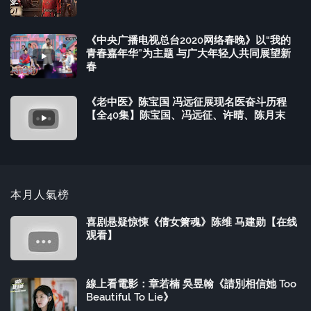
《中央广播电视总台2020网络春晚》以“我的
青春嘉年华”为主题 与广大年轻人共同展望新
春
《老中医》陈宝国 冯远征展现名医奋斗历程
【全40集】陈宝国、冯远征、许晴、陈月末
本月人氣榜
喜剧悬疑惊悚《倩女箫魂》陈维 马建勋【在线
观看】
線上看電影：章若楠 吳昱翰《請別相信她 Too
Beautiful To Lie》