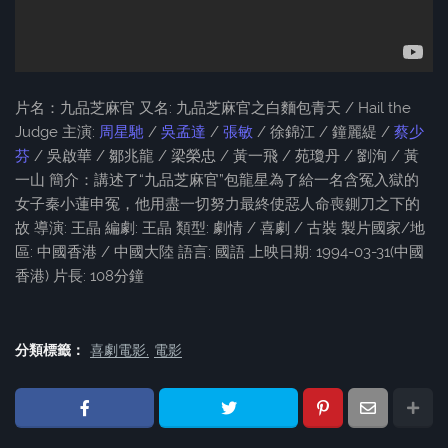
片名：九品芝麻官 又名: 九品芝麻官之白麵包青天 / Hail the
Judge 主演:
周星馳
/
吳孟達
/
張敏
/ 徐錦江 / 鐘麗緹 /
蔡少
芬
/ 吳啟華 / 鄒兆龍 / 梁榮忠 / 黃一飛 / 苑瓊丹 / 劉洵 / 黃
一山 簡介：講述了“九品芝麻官”包龍星為了給一名含冤入獄的
女子秦小蓮申冤，他用盡一切努力最終使惡人命喪鍘刀之下的
故 導演: 王晶 編劇: 王晶 類型: 劇情 / 喜劇 / 古裝 製片國家/地
區: 中國香港 / 中國大陸 語言: 國語 上映日期: 1994-03-31(中國
香港) 片長: 108分鐘
分類標籤：
喜劇電影
電影