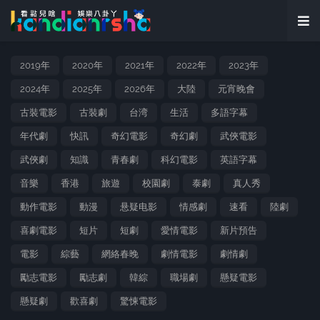
2019年
2020年
2021年
2022年
2023年
2024年
2025年
2026年
大陸
元宵晚會
古裝電影
古裝劇
台湾
生活
多語字幕
年代劇
快訊
奇幻電影
奇幻劇
武俠電影
武俠劇
知識
青春劇
科幻電影
英語字幕
音樂
香港
旅遊
校園劇
泰劇
真人秀
動作電影
動漫
悬疑电影
情感劇
速看
陸劇
喜劇電影
短片
短劇
愛情電影
新片預告
電影
綜藝
網絡春晚
劇情電影
劇情劇
勵志電影
勵志劇
韓綜
職場劇
懸疑電影
懸疑劇
歡喜劇
驚悚電影