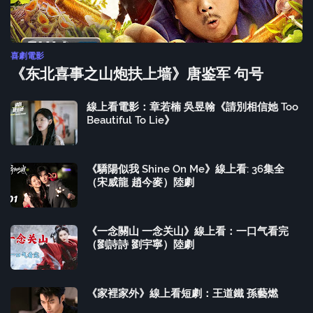
喜劇電影
《东北喜事之山炮扶上墙》唐鉴军 句号
線上看電影：章若楠 吳昱翰《請別相信她 Too
Beautiful To Lie》
《驕陽似我 Shine On Me》線上看: 36集全
（宋威龍 趙今麥）陸劇
《一念關山 一念关山》線上看：一口气看完
（劉詩詩 劉宇寧）陸劇
《家裡家外》線上看短劇：王道鐵 孫藝燃