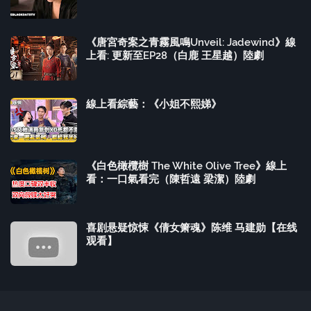
《唐宮奇案之青霧風鳴Unveil: Jadewind》線
上看: 更新至EP28（白鹿 王星越）陸劇
線上看綜藝：《小姐不熙娣》
《白色橄欖樹 The White Olive Tree》線上
看：一口氣看完（陳哲遠 梁潔）陸劇
喜剧悬疑惊悚《倩女箫魂》陈维 马建勋【在线
观看】