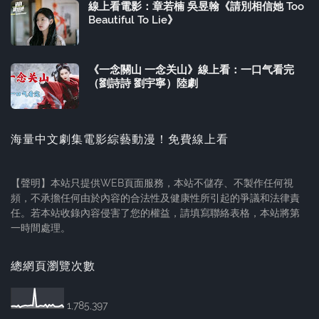
線上看電影：章若楠 吳昱翰《請別相信她 Too
Beautiful To Lie》
《一念關山 一念关山》線上看：一口气看完
（劉詩詩 劉宇寧）陸劇
海量中文劇集電影綜藝動漫！免費線上看
【聲明】本站只提供WEB頁面服務，本站不儲存、不製作任何視
頻，不承擔任何由於內容的合法性及健康性所引起的爭議和法律責
任。若本站收錄內容侵害了您的權益，請填寫聯絡表格，本站將第
一時間處理。
總網頁瀏覽次數
1,785,397