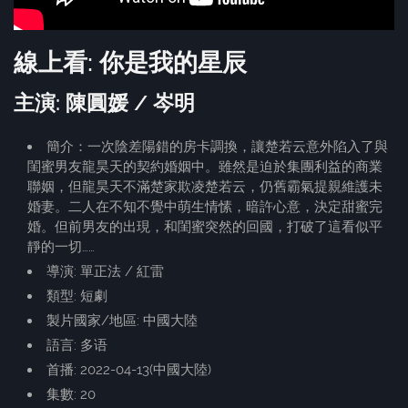
線上看: 你是我的星辰
主演: 陳圓媛 / 岑明
簡介：一次陰差陽錯的房卡調換，讓楚若云意外陷入了與
閨蜜男友龍昊天的契約婚姻中。雖然是迫於集團利益的商業
聯姻，但龍昊天不滿楚家欺凌楚若云，仍舊霸氣提親維護未
婚妻。二人在不知不覺中萌生情愫，暗許心意，決定甜蜜完
婚。但前男友的出現，和閨蜜突然的回國，打破了這看似平
靜的一切……
導演: 單正法 / 紅雷
類型: 短劇
製片國家/地區: 中國大陸
語言: 多语
首播: 2022-04-13(中國大陸)
集數: 20