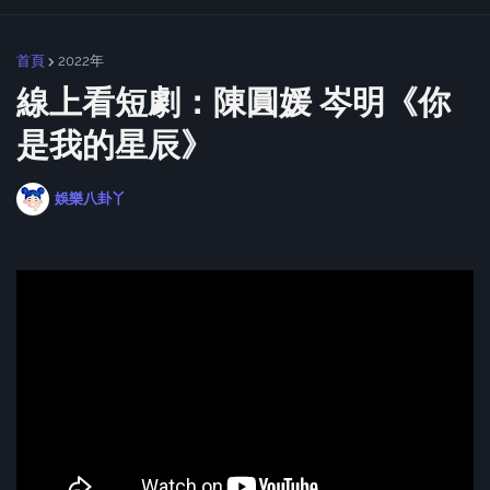
首頁
2022年
線上看短劇：陳圓媛 岑明《你
是我的星辰》
娛樂八卦丫