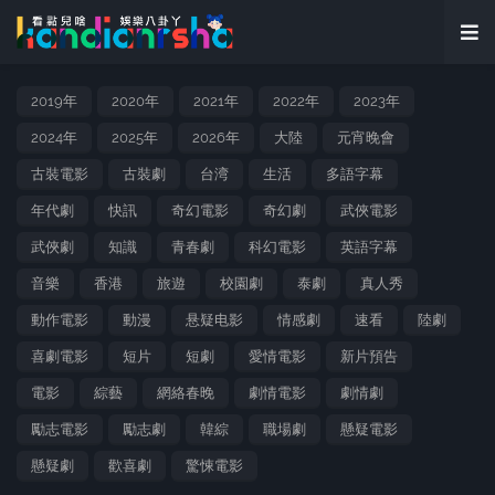
2019年
2020年
2021年
2022年
2023年
2024年
2025年
2026年
大陸
元宵晚會
古裝電影
古裝劇
台湾
生活
多語字幕
年代劇
快訊
奇幻電影
奇幻劇
武俠電影
武俠劇
知識
青春劇
科幻電影
英語字幕
音樂
香港
旅遊
校園劇
泰劇
真人秀
動作電影
動漫
悬疑电影
情感劇
速看
陸劇
喜劇電影
短片
短劇
愛情電影
新片預告
電影
綜藝
網絡春晚
劇情電影
劇情劇
勵志電影
勵志劇
韓綜
職場劇
懸疑電影
懸疑劇
歡喜劇
驚悚電影