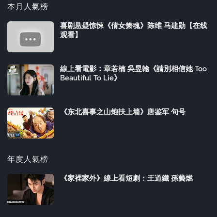
本月人氣榜
喜剧悬疑惊悚《倩女箫魂》陈维 马建勋【在线
观看】
線上看電影：章若楠 吳昱翰《請別相信她 Too
Beautiful To Lie》
《东北喜事之山炮扶上墙》唐鉴军 句号
年度人氣榜
《家裡家外》線上看短劇：王道鐵 孫藝燃