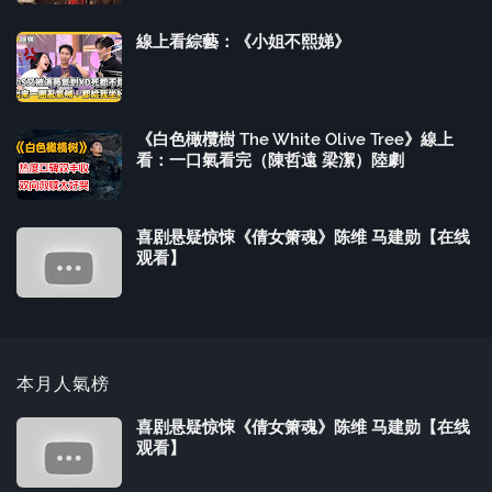
線上看綜藝：《小姐不熙娣》
《白色橄欖樹 The White Olive Tree》線上
看：一口氣看完（陳哲遠 梁潔）陸劇
喜剧悬疑惊悚《倩女箫魂》陈维 马建勋【在线
观看】
本月人氣榜
喜剧悬疑惊悚《倩女箫魂》陈维 马建勋【在线
观看】