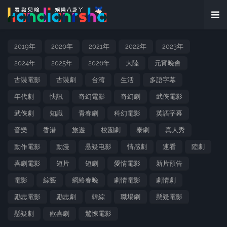
2019年
2020年
2021年
2022年
2023年
2024年
2025年
2026年
大陸
元宵晚會
古裝電影
古裝劇
台湾
生活
多語字幕
年代劇
快訊
奇幻電影
奇幻劇
武俠電影
武俠劇
知識
青春劇
科幻電影
英語字幕
音樂
香港
旅遊
校園劇
泰劇
真人秀
動作電影
動漫
悬疑电影
情感劇
速看
陸劇
喜劇電影
短片
短劇
愛情電影
新片預告
電影
綜藝
網絡春晚
劇情電影
劇情劇
勵志電影
勵志劇
韓綜
職場劇
懸疑電影
懸疑劇
歡喜劇
驚悚電影