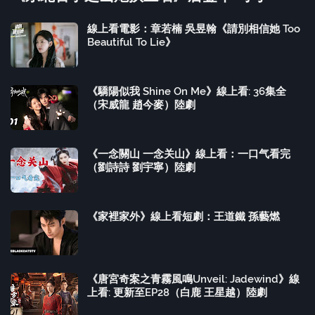
線上看電影：章若楠 吳昱翰《請別相信她 Too
Beautiful To Lie》
《驕陽似我 Shine On Me》線上看: 36集全
（宋威龍 趙今麥）陸劇
《一念關山 一念关山》線上看：一口气看完
（劉詩詩 劉宇寧）陸劇
《家裡家外》線上看短劇：王道鐵 孫藝燃
《唐宮奇案之青霧風鳴Unveil: Jadewind》線
上看: 更新至EP28（白鹿 王星越）陸劇