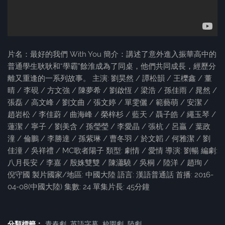
片名：最好的我們 With You 簡介：講述了意外進入振華高中的
普通學生耿耿和“學霸”餘淮成為了同桌，他們共同成長，經歷分
離又重逢的一系列故事。 主演: 劉昊然 / 譚松韻 / 王櫟鑫 / 董
晴 / 李硯 / 方文強 / 陳夢希 / 劉啟恆 / 梁浩 / 孫佳雨 / 晁然 /
張磊 / 高文峰 / 劉文曲 / 張文婷 / 單雯儷 / 範藝萌 / 安潔 /
趙岩松 / 李佳蔚 / 曲海峰 / 榮梓杉 / 藍天 / 聶子皓 / 繩玉琴 /
蓮潔 / 寧子 / 劉美含 / 孫瑩瑩 / 李愛晶 / 張杭 / 呂贏 / 葉政
潼 / 倫鵬 / 李勝達 / 孫紫琳 / 曹冬羽 / 於文韜 / 何雅潔 / 劉
佳潼 / 吳祥禮 / MC歌者陽子 類型: 劇情 / 愛情 導演: 劉暢 編劇:
八月長安 / 李嘉 / 殷姝雙雙 / 陳瀟驍 / 吳桐 / 陸洋 / 趙珣 /
倪守國 製片國家/地區: 中國大陸 語言: 漢語普通話 首播: 2016-
04-08(中國大陸) 集數: 24 單集片長: 45分鐘
分類標籤：
青春劇
英語字幕
校園劇
陸劇