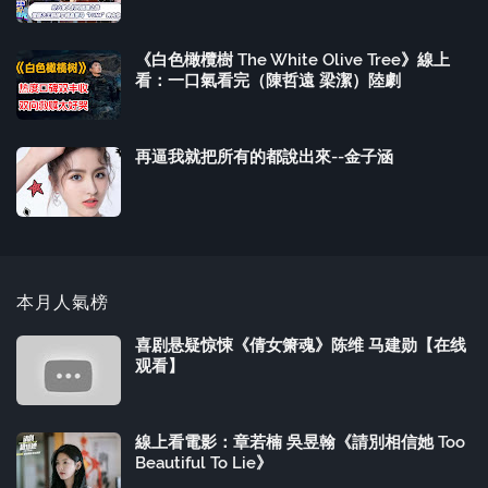
《白色橄欖樹 The White Olive Tree》線上
看：一口氣看完（陳哲遠 梁潔）陸劇
再逼我就把所有的都說出來--金子涵
本月人氣榜
喜剧悬疑惊悚《倩女箫魂》陈维 马建勋【在线
观看】
線上看電影：章若楠 吳昱翰《請別相信她 Too
Beautiful To Lie》