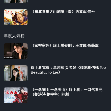
《东北喜事之山炮扶上墙》唐鉴军 句号
年度人氣榜
《家裡家外》線上看短劇：王道鐵 孫藝燃
線上看電影：章若楠 吳昱翰《請別相信她 Too
Beautiful To Lie》
《一念關山 一念关山》線上看：一口气看完
（劉詩詩 劉宇寧）陸劇