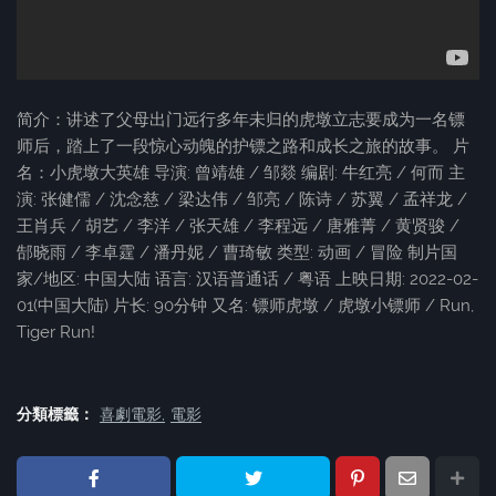
简介：讲述了父母出门远行多年未归的虎墩立志要成为一名镖
师后，踏上了一段惊心动魄的护镖之路和成长之旅的故事。 片
名：小虎墩大英雄 导演: 曾靖雄 / 邹燚 编剧: 牛红亮 / 何而 主
演: 张健儒 / 沈念慈 / 梁达伟 / 邹亮 / 陈诗 / 苏翼 / 孟祥龙 /
王肖兵 / 胡艺 / 李洋 / 张天雄 / 李程远 / 唐雅菁 / 黄贤骏 /
郜晓雨 / 李卓霆 / 潘丹妮 / 曹琦敏 类型: 动画 / 冒险 制片国
家/地区: 中国大陆 语言: 汉语普通话 / 粤语 上映日期: 2022-02-
01(中国大陆) 片长: 90分钟 又名: 镖师虎墩 / 虎墩小镖师 / Run,
Tiger Run!
分類標籤：
喜劇電影
電影