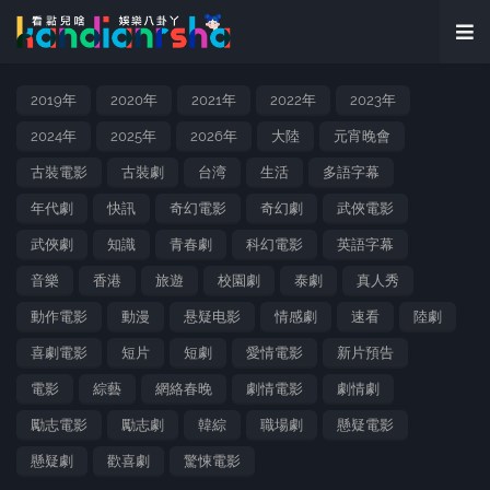
2019年
2020年
2021年
2022年
2023年
2024年
2025年
2026年
大陸
元宵晚會
古裝電影
古裝劇
台湾
生活
多語字幕
年代劇
快訊
奇幻電影
奇幻劇
武俠電影
武俠劇
知識
青春劇
科幻電影
英語字幕
音樂
香港
旅遊
校園劇
泰劇
真人秀
動作電影
動漫
悬疑电影
情感劇
速看
陸劇
喜劇電影
短片
短劇
愛情電影
新片預告
電影
綜藝
網絡春晚
劇情電影
劇情劇
勵志電影
勵志劇
韓綜
職場劇
懸疑電影
懸疑劇
歡喜劇
驚悚電影