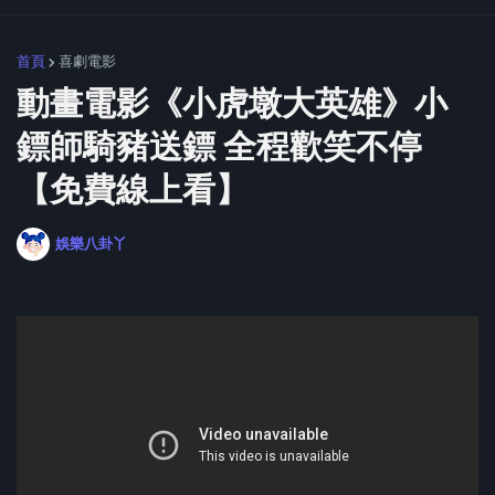
首頁
喜劇電影
動畫電影《小虎墩大英雄》小
鏢師騎豬送鏢 全程歡笑不停
【免費線上看】
娛樂八卦丫