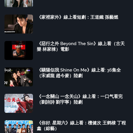
《家裡家外》線上看短劇：王道鐵 孫藝燃
《惡行之外 Beyond The Sin》線上看（古天
樂 林家棟）電影
《驕陽似我 Shine On Me》線上看: 36集全
（宋威龍 趙今麥）陸劇
《一念關山 一念关山》線上看：一口气看完
（劉詩詩 劉宇寧）陸劇
《你好, 星期六》線上看：檀健次 王鹤棣 丁程
鑫（綜藝）