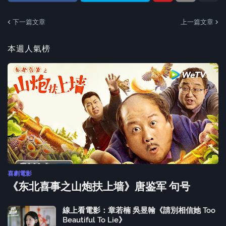
下一篇文章
上一篇文章
本週人氣榜
喜劇電影
《东北喜事之山炮扶上墙》唐鉴军 句号
線上看電影：章若楠 吳昱翰《請別相信她 Too
Beautiful To Lie》