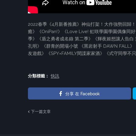
2022春季《4月新番推薦》神仙打架！大作強勢回歸
癒》《OniPan!》《Love Live! 虹咲學園學
季》《盾之勇者成名錄 第二季》《輝夜姬想讓人告白
孔明》《群青的開場小號 《黑岩射手 DAWN FA
友遊戲》《SPY×FAMILY間諜家家酒》《式守同學
分類標籤：
快訊
分享 在 Facebook
下一篇文章