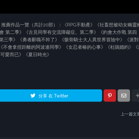
！ 推薦作品一覽（共計20部）：《RPG不動產》《社畜想被幼女幽靈
園偶像同好會 第二季》《古見同學有交流障礙症。第二季》《約會大作戰 第四
 第三季》《勇者辭職不幹了》《骸骨騎士大人異世界冒險中》《派對
LL》《不會拿捏距離的阿波連同學》《女忍者椿的心事》《杜鵑婚約》《
不只可愛而已》《夏日時光》
分享 在 Twitter
上一篇文