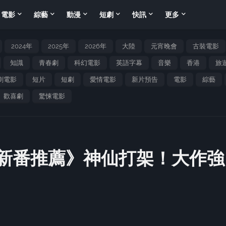
電影
綜藝
動漫
短劇
快訊
更多
2024年
2025年
2026年
大陸
元宵晚會
古裝電影
知識
青春劇
科幻電影
英語字幕
音樂
香港
旅
劇電影
短片
短劇
愛情電影
新片預告
電影
綜藝
歡喜劇
驚悚電影
月新番推薦》神仙打架！大作強