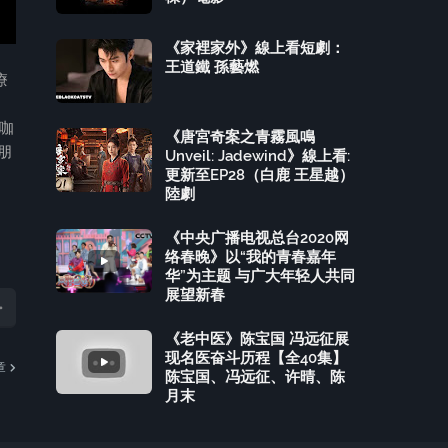
《家裡家外》線上看短劇：
王道鐵 孫藝燃
療
咖
《唐宮奇案之青霧風鳴
朋
Unveil: Jadewind》線上看:
更新至EP28（白鹿 王星越）
陸劇
《中央广播电视总台2020网
络春晚》以“我的青春嘉年
华”为主题 与广大年轻人共同
展望新春
《老中医》陈宝国 冯远征展
现名医奋斗历程【全40集】
章
陈宝国、冯远征、许晴、陈
月末