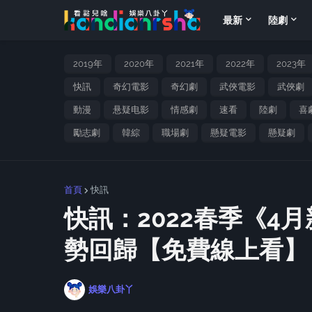
最新
陸劇
2019年
2020年
2021年
2022年
2023年
快訊
奇幻電影
奇幻劇
武俠電影
武俠劇
動漫
悬疑电影
情感劇
速看
陸劇
喜
勵志劇
韓綜
職場劇
懸疑電影
懸疑劇
首頁
快訊
快訊：2022春季《4
勢回歸【免費線上看】
娛樂八卦丫