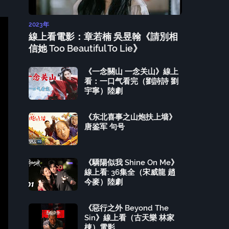
2023年
線上看電影：章若楠 吳昱翰《請別相
信她 Too Beautiful To Lie》
《一念關山 一念关山》線上
看：一口气看完（劉詩詩 劉
宇寧）陸劇
《东北喜事之山炮扶上墙》
唐鉴军 句号
《驕陽似我 Shine On Me》
線上看: 36集全（宋威龍 趙
今麥）陸劇
《惡行之外 Beyond The
Sin》線上看（古天樂 林家
棟）電影