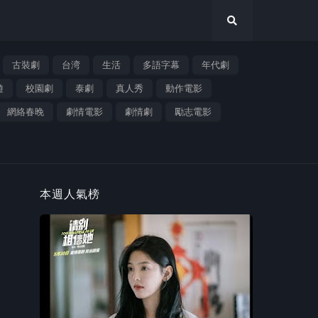
古裝劇
台湾
生活
多語字幕
年代劇
遊
校園劇
泰劇
真人秀
動作電影
網絡春晚
劇情電影
劇情劇
勵志電影
本週人氣榜