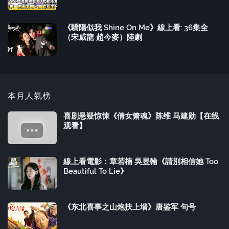
《驕陽似我 Shine On Me》線上看: 36集全
（宋威龍 趙今麥）陸劇
本月人氣榜
喜剧悬疑惊悚《倩女箫魂》陈维 马建勋【在线
观看】
線上看電影：章若楠 吳昱翰《請別相信她 Too
Beautiful To Lie》
《东北喜事之山炮扶上墙》唐鉴军 句号