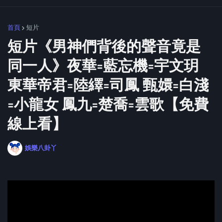
首頁
短片
短片《男神們背後的聲音竟是
同一人》夜華=藍忘機=宇文玥
東華帝君=陸繹=司鳳 甄嬛=白淺
=小龍女 鳳九=楚喬=雲歌【免費
線上看】
娛樂八卦丫