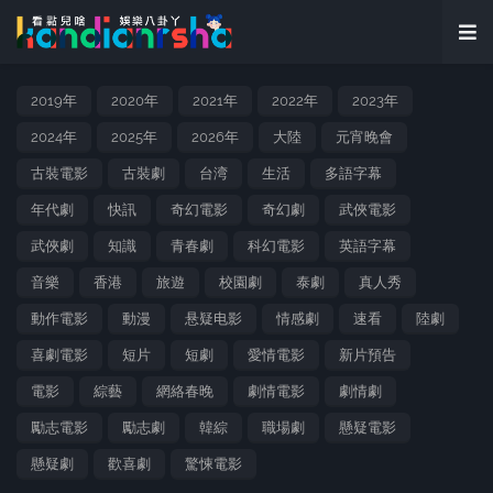
2019年
2020年
2021年
2022年
2023年
2024年
2025年
2026年
大陸
元宵晚會
古裝電影
古裝劇
台湾
生活
多語字幕
年代劇
快訊
奇幻電影
奇幻劇
武俠電影
武俠劇
知識
青春劇
科幻電影
英語字幕
音樂
香港
旅遊
校園劇
泰劇
真人秀
動作電影
動漫
悬疑电影
情感劇
速看
陸劇
喜劇電影
短片
短劇
愛情電影
新片預告
電影
綜藝
網絡春晚
劇情電影
劇情劇
勵志電影
勵志劇
韓綜
職場劇
懸疑電影
懸疑劇
歡喜劇
驚悚電影