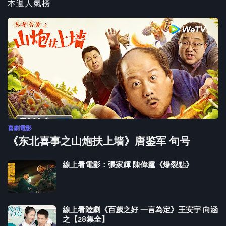
本週人氣榜
喜劇電影
《东北喜事之山炮扶上墙》唐鉴军 句号
線上看電影：張家輝 陳偉霆《爆裂點》
線上看陸劇《百歲之好 一言為定》王安宇 向涵
之【28集全】