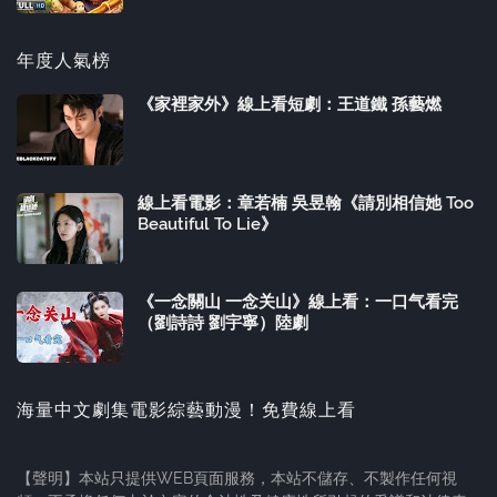
年度人氣榜
《家裡家外》線上看短劇：王道鐵 孫藝燃
線上看電影：章若楠 吳昱翰《請別相信她 Too
Beautiful To Lie》
《一念關山 一念关山》線上看：一口气看完
（劉詩詩 劉宇寧）陸劇
海量中文劇集電影綜藝動漫！免費線上看
【聲明】本站只提供WEB頁面服務，本站不儲存、不製作任何視