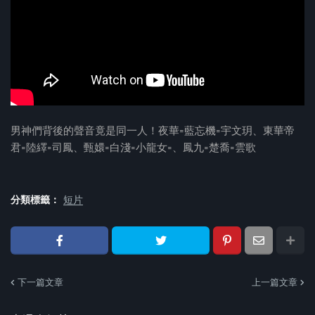
男神們背後的聲音竟是同一人！夜華=藍忘機=宇文玥、東華帝
君=陸繹=司鳳、甄嬛=白淺=小龍女=、鳳九=楚喬=雲歌
分類標籤：
短片
下一篇文章
上一篇文章