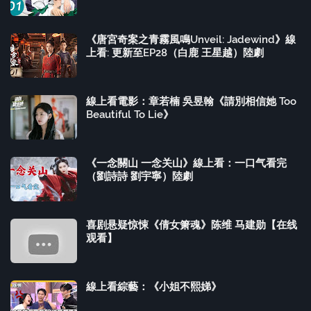
《唐宮奇案之青霧風鳴Unveil: Jadewind》線
上看: 更新至EP28（白鹿 王星越）陸劇
線上看電影：章若楠 吳昱翰《請別相信她 Too
Beautiful To Lie》
《一念關山 一念关山》線上看：一口气看完
（劉詩詩 劉宇寧）陸劇
喜剧悬疑惊悚《倩女箫魂》陈维 马建勋【在线
观看】
線上看綜藝：《小姐不熙娣》