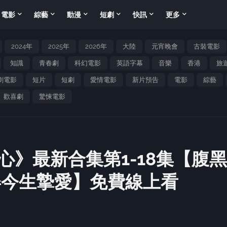
電影
綜藝
動漫
短劇
快訊
更多
2024年
2025年
2026年
大陸
元宵晚會
古裝電影
知識
青春劇
科幻電影
英語字幕
音樂
香港
旅
劇電影
短片
短劇
愛情電影
新片預告
電影
綜藝
歡喜劇
驚悚電影
》最新合集第1-18集【腹黑
娶今生摯愛】免費線上看