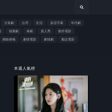
古裝劇
台湾
生活
多語字幕
年代劇
遊
校園劇
泰劇
真人秀
動作電影
網絡春晚
劇情電影
劇情劇
勵志電影
本週人氣榜