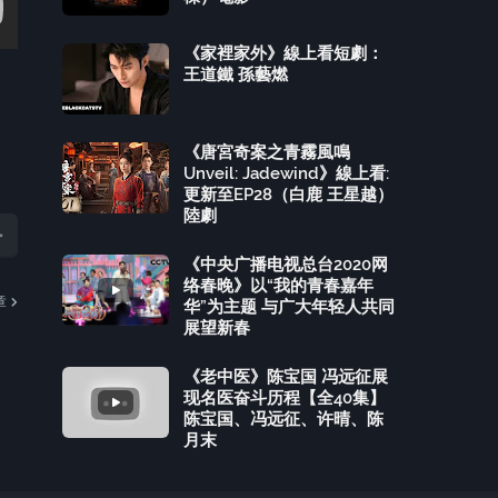
《家裡家外》線上看短劇：
王道鐵 孫藝燃
《唐宮奇案之青霧風鳴
Unveil: Jadewind》線上看:
更新至EP28（白鹿 王星越）
陸劇
《中央广播电视总台2020网
络春晚》以“我的青春嘉年
章
华”为主题 与广大年轻人共同
展望新春
《老中医》陈宝国 冯远征展
现名医奋斗历程【全40集】
陈宝国、冯远征、许晴、陈
月末