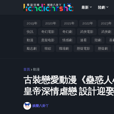
最新
陸劇
2019年
2020年
2021年
2022年
2023年
快訊
奇幻電影
奇幻劇
武俠電影
武俠劇
動漫
悬疑电影
情感劇
速看
陸劇
喜
勵志劇
韓綜
職場劇
懸疑電影
懸疑劇
首頁
動漫
古裝戀愛動漫《蠱惑人心
皇帝深情虐戀 設計迎
娛樂八卦丫