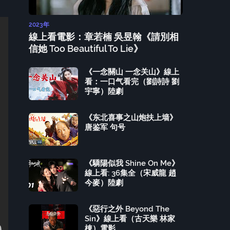
2023年
線上看電影：章若楠 吳昱翰《請別相
信她 Too Beautiful To Lie》
《一念關山 一念关山》線上
看：一口气看完（劉詩詩 劉
宇寧）陸劇
《东北喜事之山炮扶上墙》
唐鉴军 句号
《驕陽似我 Shine On Me》
線上看: 36集全（宋威龍 趙
今麥）陸劇
《惡行之外 Beyond The
Sin》線上看（古天樂 林家
棟）電影