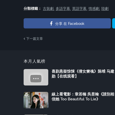
分類標籤：
古裝劇
多語字幕
英語字幕
情感劇
陸劇
分享 在 Facebook
下一篇文章
本月人氣榜
喜剧悬疑惊悚《倩女箫魂》陈维 马建
勋【在线观看】
線上看電影：章若楠 吳昱翰《請別相
信她 Too Beautiful To Lie》