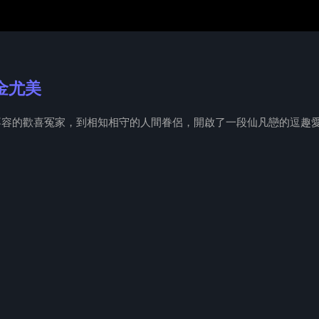
金尤美
火不容的歡喜冤家，到相知相守的人間眷侶，開啟了一段仙凡戀的逗趣