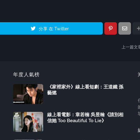
分享 在 Twitter
上一篇文
年度人氣榜
《家裡家外》線上看短劇：王道鐵 孫
藝燃
線上看電影：章若楠 吳昱翰《請別相
信她 Too Beautiful To Lie》