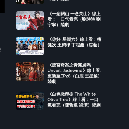
《一念關山 一念关山》線上
看：一口气看完（劉詩詩 劉
宇寧）陸劇
《你好, 星期六》線上看：檀
健次 王鹤棣 丁程鑫（綜藝）
愛
《唐宮奇案之青霧風鳴
Unveil: Jadewind》線上看:
更新至EP28（白鹿 王星越）
陸劇
《白色橄欖樹 The White
Olive Tree》線上看：一口
氣看完（陳哲遠 梁潔）陸劇