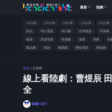
最新
陸劇
2019年
2020年
2021年
2022年
2023年
快訊
奇幻電影
奇幻劇
武俠電影
武俠劇
動漫
悬疑电影
情感劇
速看
陸劇
喜
勵志劇
韓綜
職場劇
懸疑電影
懸疑劇
首頁
古裝劇
線上看陸劇：曹煜辰 
全
娛樂八卦丫