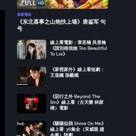
喜劇電影
《东北喜事之山炮扶上墙》唐鉴军 句
号
線上看電影：章若楠 吳昱翰
《請別相信她 Too Beautiful
To Lie》
《家裡家外》線上看短劇：
王道鐵 孫藝燃
《惡行之外 Beyond The
Sin》線上看（古天樂 林家
棟）電影
《驕陽似我 Shine On Me》
線上看: 36集全（宋威龍 趙
今麥）陸劇