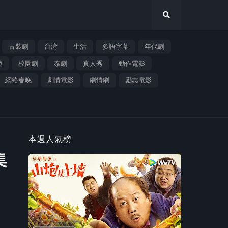
古裝劇
台湾
生活
多語字幕
年代劇
遊
校園劇
泰劇
真人秀
動作電影
網絡春晚
劇情電影
劇情劇
勵志電影
本週人氣榜
集