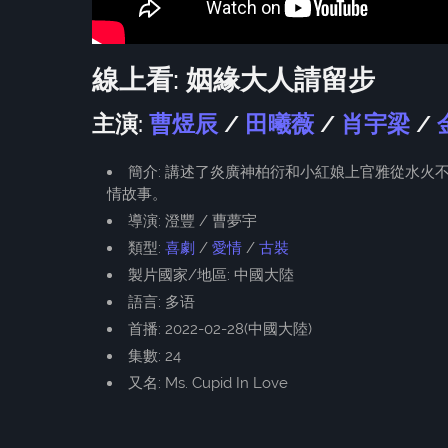
線上看: 姻緣大人請留步
主演:
曹煜辰
/
田曦薇
/
肖宇梁
/
簡介: 講述了炎廣神柏衍和小紅娘上官雅從水
情故事。
導演: 澄豐 / 曹夢宇
類型:
喜劇
/
愛情
/
古裝
製片國家/地區: 中國大陸
語言: 多语
首播: 2022-02-28(中國大陸)
集數: 24
又名: Ms. Cupid In Love