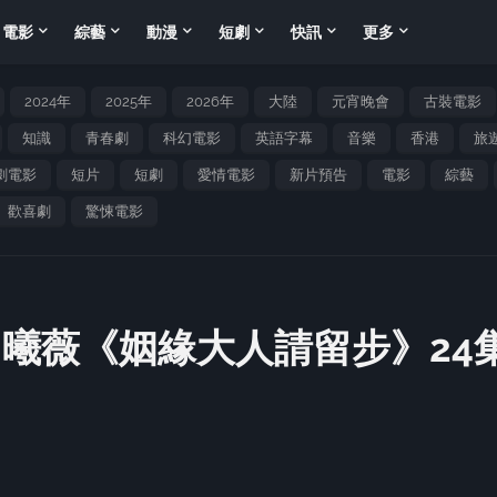
電影
綜藝
動漫
短劇
快訊
更多
2024年
2025年
2026年
大陸
元宵晚會
古裝電影
知識
青春劇
科幻電影
英語字幕
音樂
香港
旅
劇電影
短片
短劇
愛情電影
新片預告
電影
綜藝
歡喜劇
驚悚電影
田曦薇《姻緣大人請留步》24